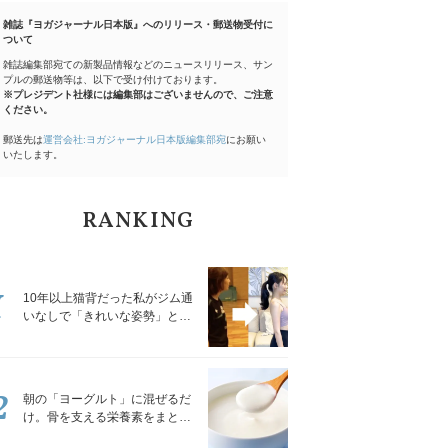
雑誌『ヨガジャーナル日本版』へのリリース・郵送物受付に
ついて
雑誌編集部宛ての新製品情報などのニュースリリース、サン
プルの郵送物等は、以下で受け付けております。
※プレジデント社様には編集部はございませんので、ご注意
ください。
郵送先は
運営会社:ヨガジャーナル日本版編集部宛
にお願い
いたします。
RANKING
1
10年以上猫背だった私がジム通
いなしで「きれいな姿勢」と褒
められるようになった秘密の習
慣
2
朝の「ヨーグルト」に混ぜるだ
け。骨を支える栄養素をまとめ
て補える食材3選｜管理栄養士が