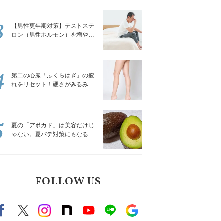
解説
3
【男性更年期対策】テストステ
ロン（男性ホルモン）を増やす
「５つの食品」
4
第二の心臓「ふくらはぎ」の疲
れをリセット！硬さがみるみる
ほぐれる「壁を使ってできる簡
単ストレッチ」
5
夏の「アボカド」は美容だけじ
ゃない。夏バテ対策にもなる意
外な食べ方｜管理栄養士が解説
FOLLOW US
Facebook
X（旧twitter）
instagram
note
Youtube
line
Google