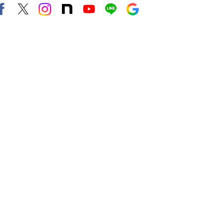
Facebook
X（旧twitter）
instagram
note
Youtube
line
Google