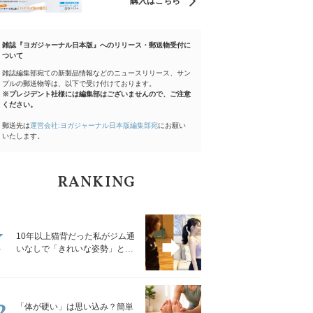
購入はこちら
雑誌『ヨガジャーナル日本版』へのリリース・郵送物受付に
ついて
雑誌編集部宛ての新製品情報などのニュースリリース、サン
プルの郵送物等は、以下で受け付けております。
※プレジデント社様には編集部はございませんので、ご注意
ください。
郵送先は
運営会社:ヨガジャーナル日本版編集部宛
にお願い
いたします。
RANKING
1
10年以上猫背だった私がジム通
いなしで「きれいな姿勢」と褒
められるようになった秘密の習
慣
2
「体が硬い」は思い込み？簡単