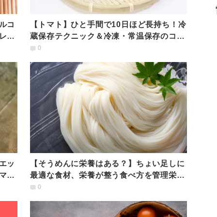
ルコ
【トマト】ひと手間で10日ほど長持ち！冷
レシ
蔵保存テクニック＆冷凍・常温保存のコツ
｜管理栄養士が解説
0
エッ
【そうめんに栄養はある？】ちょい足しに
マト
最適な食材、栄養が整う食べ方を管理栄養
士が解説
0