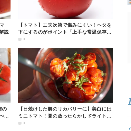
マ
【トマト】工夫次第で傷みにくい！ヘタを
解説
下にするのがポイント「上手な常温保存
法」
0
倍の
【日焼けした肌のリカバリーに】美白には
べ方
ミニトマト！夏の放ったらかしドライトマ
トレシピ
0