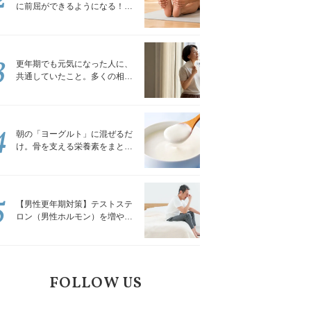
に前屈ができるようになる！腿
裏を少しずつゆるめる「前屈ス
トレッチ」
3
更年期でも元気になった人に、
共通していたこと。多くの相談
を受けてきた私が言える、たっ
たひとつのこと
4
朝の「ヨーグルト」に混ぜるだ
け。骨を支える栄養素をまとめ
て補える食材3選｜管理栄養士が
解説
5
【男性更年期対策】テストステ
ロン（男性ホルモン）を増やす
「５つの食品」
FOLLOW US