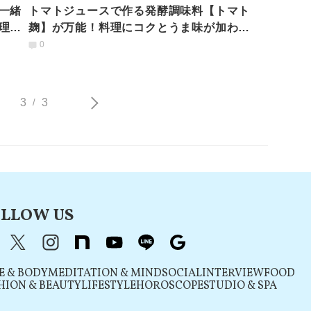
一緒
トマトジュースで作る発酵調味料【トマト
理栄
麹】が万能！料理にコクとうま味が加わっ
て最高な件
0
3
3
/
LLOW US
acebook
X（旧Twitter）
instagram
note
youtube
line
Google
E & BODY
MEDITATION & MIND
SOCIAL
INTERVIEW
FOOD
HION & BEAUTY
LIFESTYLE
HOROSCOPE
STUDIO & SPA