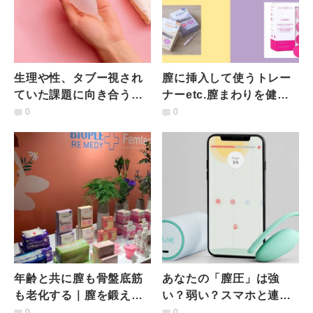
生理や性、タブー視され
膣に挿入して使うトレー
ていた課題に向き合う
ナーetc.膣まわりを健や
「フェムテック」は女性
かに保つおすすめアイテ
0
0
の暮らしをどう変えるの
ム4選
か
年齢と共に膣も骨盤底筋
あなたの「膣圧」は強
も老化する｜膣を鍛える
い？弱い？スマホと連動
画期的なフェムテックア
して測定できる最先端膣
0
0