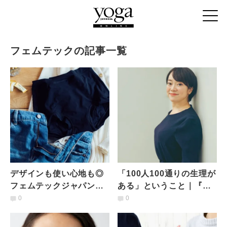
フェムテックの記事一覧
デザインも使い心地も◎
「100人100通りの生理が
フェムテックジャパンで
ある」ということ｜『生
見つけた吸水アイテム3選
理CAMP』プロデューサ
0
0
ー工藤里紗さんの思い