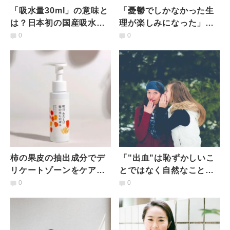
「吸水量30ml」の意味と
「憂鬱でしかなかった生
は？日本初の国産吸水シ
理が楽しみになった」寺
ョーツPeriod.が考えるダ
尾彩加さんが日本初の国
0
0
イバーシティ
産吸水ショーツを作った
理由
柿の果皮の抽出成分でデ
「"出血"は恥ずかしいこ
リケートゾーンをケア
とではなく自然なこと」
「明日 わたしは柿の木に
シンガポールのフェムテ
0
0
のぼる」から夏向けセラ
ック起業家が注目される
ムが発売
理由