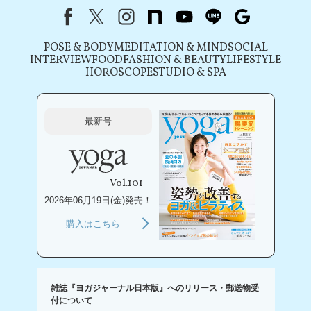
Facebook
X（旧Twitter）
instagram
note
youtube
line
Google
POSE & BODY
MEDITATION & MIND
SOCIAL
INTERVIEW
FOOD
FASHION & BEAUTY
LIFESTYLE
HOROSCOPE
STUDIO & SPA
最新号
Vol.101
2026年06月19日(金)発売！
購入はこちら
雑誌『ヨガジャーナル日本版』へのリリース・郵送物受
付について