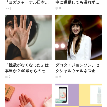
『ヨガジャーナル日本
中に運動しても漏れずに
版』予約購読のご案内
快適「吸収型サニタリー
0
PR
レギンスショーツ」登場
「性欲がなくなった」は
ダコタ・ジョンソン、セ
本当か？40歳からのセッ
クシャルウェルネス企業
クスレス問題を考える
のクリエイティブディレ
0
0
クターに