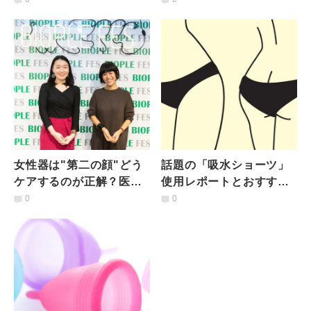
イテムとは？
トレグッズに注目
女性器は"第二の顔"どう
話題の「吸水ショーツ」
ケアするのが正解？医師
使用レポートとおすすめ
とビューティディレクタ
の使い方
0
0
ーの見解は