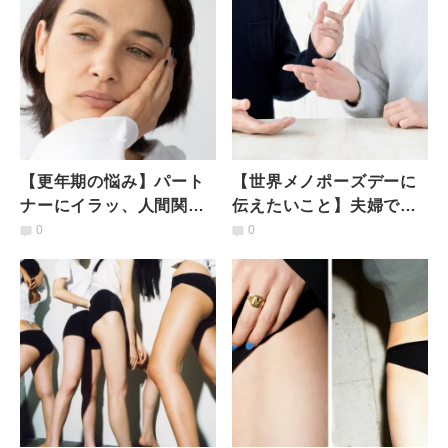
【更年期の悩み】パート
【世界メノポーズデーに
ナーにイラッ、人間関係
伝えたいこと】夫婦で更
が億劫、不眠etc.…揺れ
年期について話すメリッ
0
0
動く心と体との向き合い
ト
方