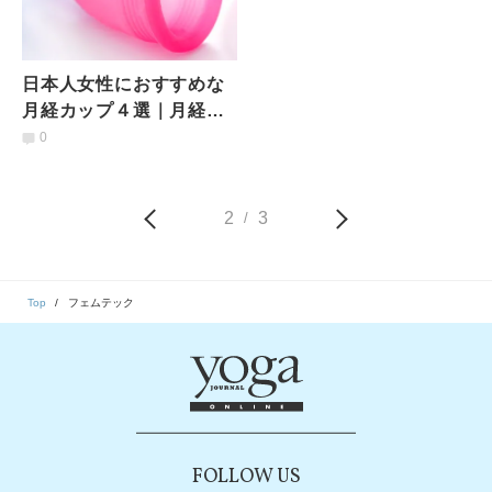
日本人女性におすすめな
月経カップ４選｜月経カ
ップ初心者必見！
0
2
3
/
Top
フェムテック
FOLLOW US