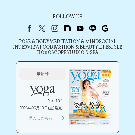
FOLLOW US
Facebook
X（旧Twitter）
instagram
note
youtube
line
Google
POSE & BODY
MEDITATION & MIND
SOCIAL
INTERVIEW
FOOD
FASHION & BEAUTY
LIFESTYLE
HOROSCOPE
STUDIO & SPA
最新号
Vol.101
2026年06月19日(金)発売！
購入はこちら