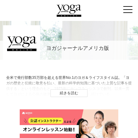
ヨガジャーナルアメリカ版
全米で発行部数35万部を超える世界No.1のヨガ＆ライフスタイル誌。「ヨ
ガの歴史と伝統に敬意を払い、最新の科学的知識に基づいた上質な記事を提
供する」という理念のもと、1975年にサンフランシスコで創刊。以来一貫
続きを読む
してヨガによる心身の健康と幸せな生き方を提案し続けている。