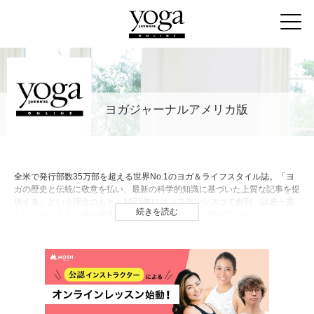
ヨガジャーナルアメリカ版
全米で発行部数35万部を超える世界No.1のヨガ＆ライフスタイル誌。「ヨ
ガの歴史と伝統に敬意を払い、最新の科学的知識に基づいた上質な記事を提
供する」という理念のもと、1975年にサンフランシスコで創刊。以来一貫
続きを読む
してヨガによる心身の健康と幸せな生き方を提案し続けている。