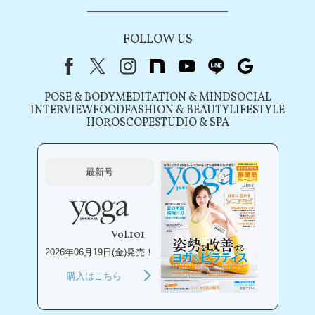
FOLLOW US
Facebook
X（旧Twitter）
instagram
note
youtube
line
Google
POSE & BODY
MEDITATION & MIND
SOCIAL
INTERVIEW
FOOD
FASHION & BEAUTY
LIFESTYLE
HOROSCOPE
STUDIO & SPA
最新号
Vol.101
2026年06月19日(金)発売！
購入はこちら