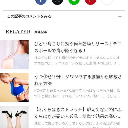
この記事のコメントをみる
RELATED
関連記事
ひどい肩こりに効く簡単筋膜リリース｜テニ
スボールで肩が軽くなる！
揉んでも叩いても肩がガチガチのまま…そんな人におす
すめなのが、テニスボールを使った肩回りの筋膜リリー
ス。ひどい肩こりを緩和します。仕事の休憩中はもちろ
ん、ヨガの前後に行うのもおすすめ！
うつ伏せ10分！ジワジワする腰痛から解放さ
れる方法
PC作業を頑張った日や1日中立ちっぱなしだった日…気
づくと腰が痛い、それも「ジワジワ」痛い…。そしてそ
れが慢性的になっているという人も、少なくないはず。
そんな人にぜひお試しいただきたい、腰の緊張を和らげ
【ふくらはぎストレッチ】鍛えてないのにふ
るポーズをご紹介。リストラティブヨガを指導するリ
くらはぎが硬い人必見！簡単で効果の高いや
ザ・ロウィッツ先生に教えていただきました。
り方とは
運動して鍛えているわけでもないのに、ふくらはぎが硬