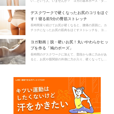
い…という人、いませんか？ ヨガの基本ポーズ「ダウ
ンドッグ」をするとかかとがつかないという人も、ふく
らはぎの筋肉が硬くなっていることが考えられます。
デスクワークで硬くなったお尻のコリをほぐ
「スタジオ・ヨギー」のエグゼクティブ・ディレクター
す！寝る前5分の臀筋ストレッチ
で、大ヒットアプリ「寝たまんまヨガ」の監修者でもあ
るキミ先生に、ふくらはぎの筋肉である「ヒラメ筋」と
長時間座り続けてお尻が硬くなると、腰痛の原因に。カ
「腓腹筋」をゆるめる方法を教えてもらいました。
チコチになったお尻の筋肉をほぐすストレッチを、ヨガ
インストラクター浅野佑介先生に教えていただきまし
た。
ヨガ動画｜脱・硬いお尻！丸いやわらかヒッ
プを作る「鳩のポーズ」
長時間のデスクワークに加えて、普段から体に力みがあ
ると、お尻や股関節の外側に力が入り、硬くなってしま
うことも。ヨガのポーズで硬くなったお尻の筋肉をゆる
め、丸くて女性らしいやわらかヒップを作りましょう！
「子宮美人ヨガ」を指導するヨガインストラクターの仁
平美香先生に教えていただきました。