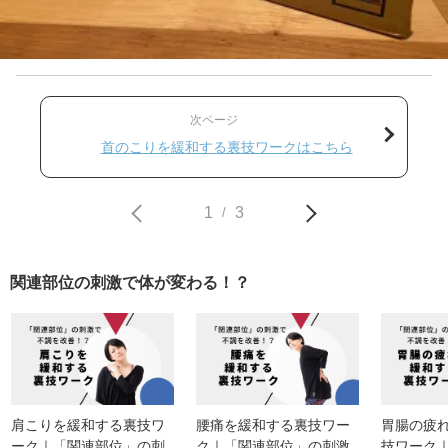
次ページ
首のこりを緩和する裏技ワークはこちら
1
3
/
関連部位の刺激で体が変わる！？
肩こりを緩和する裏技ワ
腰痛を緩和する裏技ワー
胃腸の疲
ーク｜「関連部位」の刺
ク｜「関連部位」の刺激
技ワーク