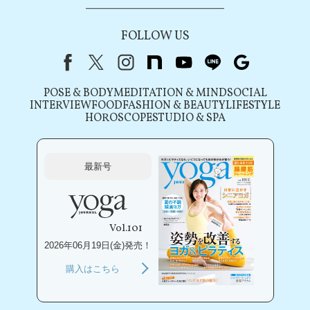
FOLLOW US
Facebook
X（旧Twitter）
instagram
note
youtube
line
Google
POSE & BODY
MEDITATION & MIND
SOCIAL
INTERVIEW
FOOD
FASHION & BEAUTY
LIFESTYLE
HOROSCOPE
STUDIO & SPA
最新号
Vol.101
2026年06月19日(金)発売！
購入はこちら