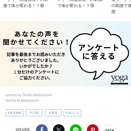
激で体が変わる！？⑩
で体が変わる！？⑨
の刺激で
⑧
photos by Shoko Matsuhashi
text by Ai kitabayashi
鈴木伸枝
不調
裏技
首のこり
Facebook
X（旧twitter）
LINE
Pinterest
noteで
SHARE: