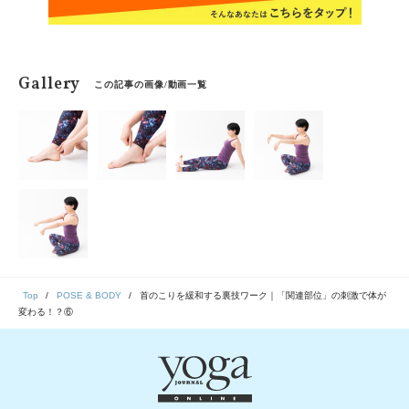
Gallery
この記事の画像/動画一覧
Top
POSE & BODY
首のこりを緩和する裏技ワーク｜「関連部位」の刺激で体が
変わる！？⑥