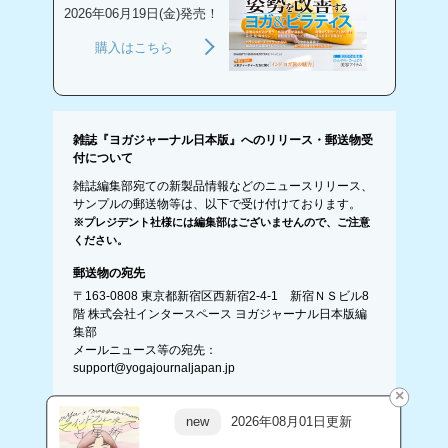
2026年06月19日(金)発売！
購入はこちら
雑誌『ヨガジャーナル日本版』へのリリース・郵送物受
付について
雑誌編集部宛ての新製品情報などのニュースリリース、
サンプルの郵送物等は、以下で受け付けております。
※プレジデント社様には編集部はございませんので、ご注意
ください。
郵送物の宛先
〒163-0808 東京都新宿区西新宿2-4-1 新宿ＮＳビル8
階 株式会社インタースペース ヨガジャーナル日本版編
集部
メールニュース等の宛先：
support@yogajournaljapan.jp
×
new
2026年08月01日更新
お問い合わせ
プレスリリースはこちら
広告掲載
利用規約