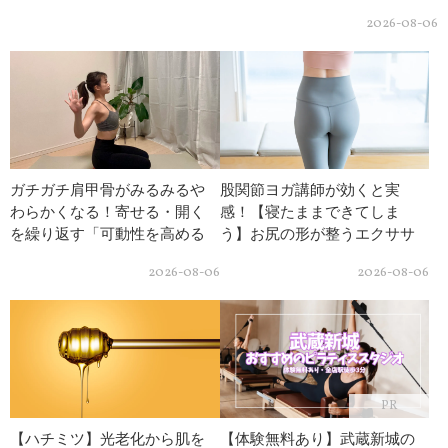
2026-08-06
ガチガチ肩甲骨がみるみるや
股関節ヨガ講師が効くと実
わらかくなる！寄せる・開く
感！【寝たままできてしま
を繰り返す「可動性を高める
う】お尻の形が整うエクササ
簡単ストレッチ」
イズ
2026-08-06
2026-08-06
PR
【ハチミツ】光老化から肌を
【体験無料あり】武蔵新城の