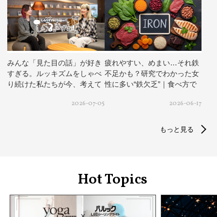
みんな「見た目の話」が好き
疲れやすい、めまい…それ鉄
すぎる。ルッキズムをしゃべ
不足かも？研究でわかった女
り続けた私たちが今、考えて
性に多い“鉄欠乏”｜食べ方で
いること【しゃべるっきず
鉄分を最大限にする方法
2026-07-05
2026-06-17
む！編集部対談】
もっと見る
Hot Topics