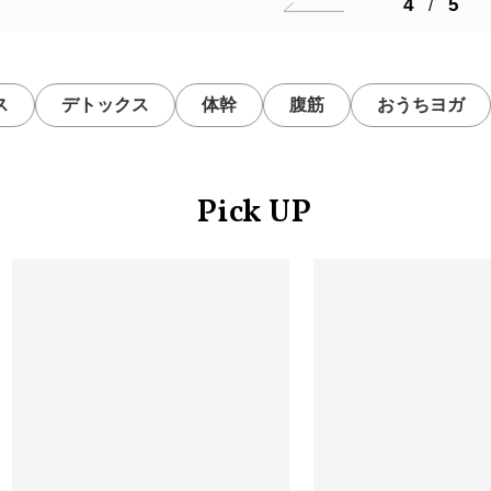
4
5
/
デトックス
体幹
腹筋
おうちヨガ
スト
Pick UP