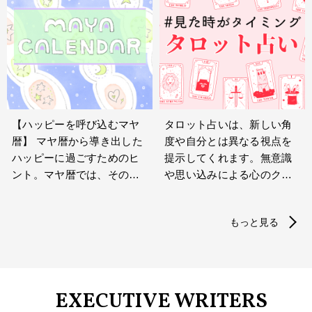
の不安や心配に心捉われ
星座に扮して皆さんの運勢
ず、今起きていることを冷
をお届けします♡
静に見つめられる「マイン
ドフルネスな占い」。
【ハッピーを呼び込むマヤ
タロット占いは、新しい角
暦】 マヤ暦から導き出した
度や自分とは異なる視点を
ハッピーに過ごすためのヒ
提示してくれます。無意識
ント。マヤ暦では、その日
や思い込みによる心のクセ
その日のエネルギーは13日
に気づけることも。迷った
ごとに区切られていると考
りモヤモヤした時こそ気軽
もっと見る
えられています。「どんな
な気持ちでぜひトライして
ことに意識すれば楽しく過
みましょう！
ごせるの？」「おすすめの
ヨガポーズは？」13日ごと
にお届けします！
EXECUTIVE WRITERS