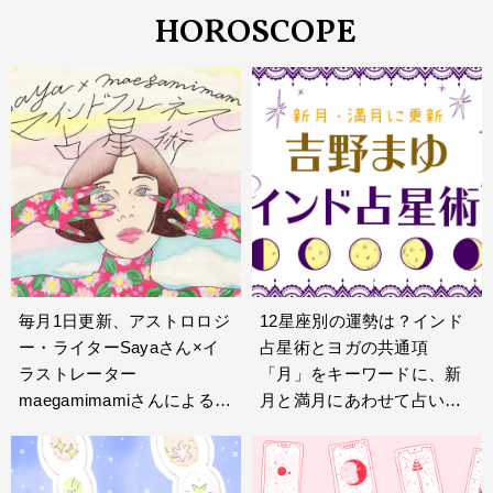
HOROSCOPE
毎月1日更新、アストロロジ
12星座別の運勢は？インド
ー・ライターSayaさん×イ
占星術とヨガの共通項
ラストレーター
「月」をキーワードに、新
maegamimamiさんによる月
月と満月にあわせて占いを
間12星座占い「マインドフ
更新予定。ヨガジャーナル
ルネス占星術」。星のよう
日本版で大人気の公式キャ
すを知ることで過去や未来
ラクターニャンティが、12