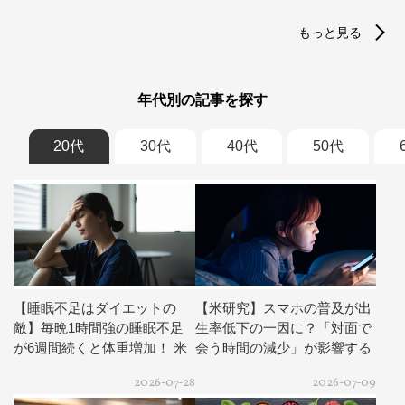
もっと見る
年代別の記事を探す
20代
30代
40代
50代
【睡眠不足はダイエットの
【米研究】スマホの普及が出
敵】毎晩1時間強の睡眠不足
生率低下の一因に？「対面で
が6週間続くと体重増加！ 米
会う時間の減少」が影響する
研究が示唆
可能性
2026-07-28
2026-07-09