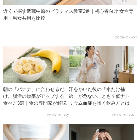
PR
近くで探す武蔵中原のピラティス教室2選｜初心者向け 女性専
用・男女共用を比較
2026-08-07
朝の「バナナ」に合わせるだ
汗をかいた後の「水だけ補
け。腸活の効率がアップする
給」が危ないことも？低ナト
食べ方3選｜食の専門家が解説
リウム血症を招く飲み方とは
｜医師が教える
2026-08-07
2026-08-06