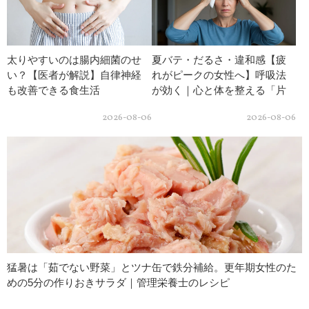
太りやすいのは腸内細菌のせ
夏バテ・だるさ・違和感【疲
い？【医者が解説】自律神経
れがピークの女性へ】呼吸法
も改善できる食生活
が効く｜心と体を整える「片
鼻呼吸」
2026-08-06
2026-08-06
猛暑は「茹でない野菜」とツナ缶で鉄分補給。更年期女性のた
めの5分の作りおきサラダ｜管理栄養士のレシピ