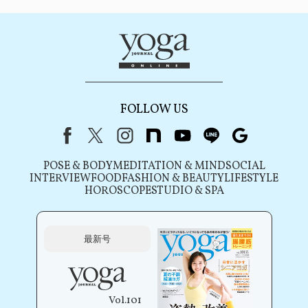
FOLLOW US
Facebook
X（旧Twitter）
instagram
note
youtube
line
Google
POSE & BODY
MEDITATION & MIND
SOCIAL
INTERVIEW
FOOD
FASHION & BEAUTY
LIFESTYLE
HOROSCOPE
STUDIO & SPA
最新号
Vol.101