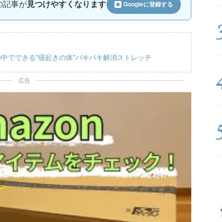
ルの記事が
見つけやすくなります
Googleに
登録する
中でできる"寝起きの体"バキバキ解消ストレッチ
広告