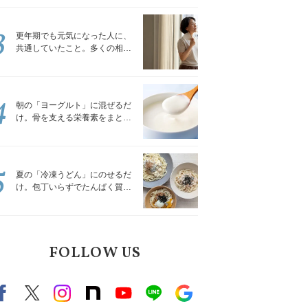
トレッチ」
3
更年期でも元気になった人に、
共通していたこと。多くの相談
を受けてきた私が言える、たっ
たひとつのこと
4
朝の「ヨーグルト」に混ぜるだ
け。骨を支える栄養素をまとめ
て補える食材3選｜管理栄養士が
解説
5
夏の「冷凍うどん」にのせるだ
け。包丁いらずでたんぱく質を
補える組み合わせ3選｜管理栄養
士が解説
FOLLOW US
Facebook
X（旧twitter）
instagram
note
Youtube
line
Google