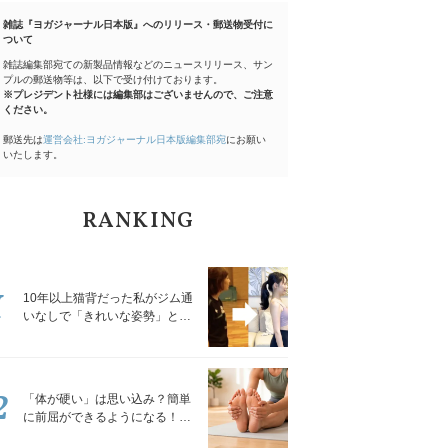
雑誌『ヨガジャーナル日本版』へのリリース・郵送物受付に
ついて
雑誌編集部宛ての新製品情報などのニュースリリース、サン
プルの郵送物等は、以下で受け付けております。
※プレジデント社様には編集部はございませんので、ご注意
ください。
郵送先は
運営会社:ヨガジャーナル日本版編集部宛
にお願い
いたします。
RANKING
1
10年以上猫背だった私がジム通
いなしで「きれいな姿勢」と褒
められるようになった秘密の習
慣
2
「体が硬い」は思い込み？簡単
に前屈ができるようになる！腿
裏を少しずつゆるめる「前屈ス