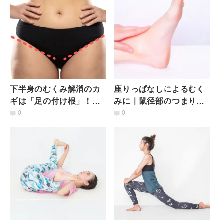
下半身のむくみ解消のカ
座りっぱなしによるむく
ギは「足の付け根」！股
みに｜鼠径部のつまりを
関節をゆるめる2つの簡単
とるストレッチ
0
0
ストレッチ