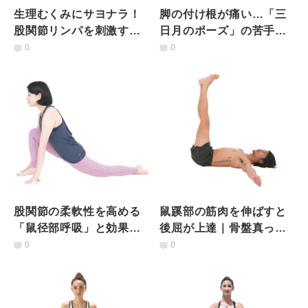
生理むくみにサヨナラ！
脚の付け根が痛い…「三
股関節リンパを刺激する
日月のポーズ」の苦手を
メソッド
克服する２つのコツ
0
0
股関節の柔軟性を高める
鼠蹊部の筋肉を伸ばすと
「鼠径部呼吸」と効果を
後屈が上達｜骨盤真っす
高める2つの方法
ぐ練習法
0
0