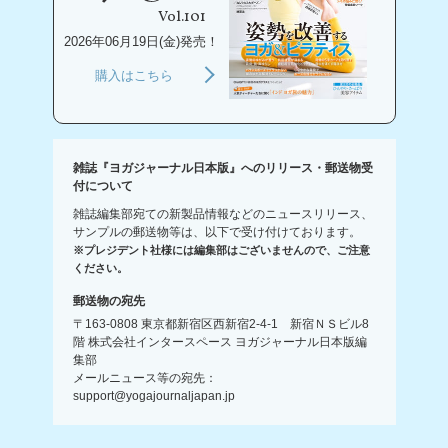
Vol.101
2026年06月19日(金)発売！
購入はこちら
雑誌『ヨガジャーナル日本版』へのリリース・郵送物受
付について
雑誌編集部宛ての新製品情報などのニュースリリース、
サンプルの郵送物等は、以下で受け付けております。
※プレジデント社様には編集部はございませんので、ご注意
ください。
郵送物の宛先
〒163-0808 東京都新宿区西新宿2-4-1 新宿ＮＳビル8
階 株式会社インタースペース ヨガジャーナル日本版編
集部
メールニュース等の宛先：
support@yogajournaljapan.jp