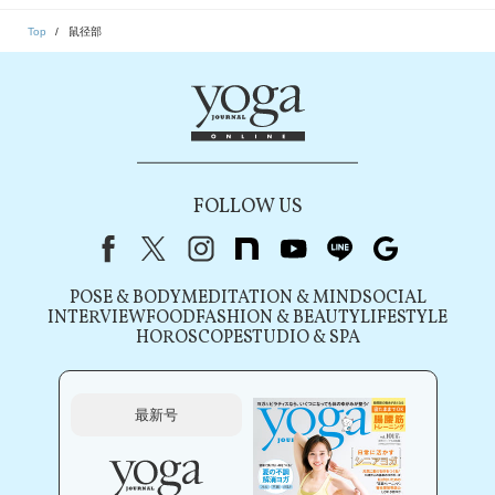
Top
鼠径部
FOLLOW US
Facebook
X（旧Twitter）
instagram
note
youtube
line
Google
POSE & BODY
MEDITATION & MIND
SOCIAL
INTERVIEW
FOOD
FASHION & BEAUTY
LIFESTYLE
HOROSCOPE
STUDIO & SPA
最新号