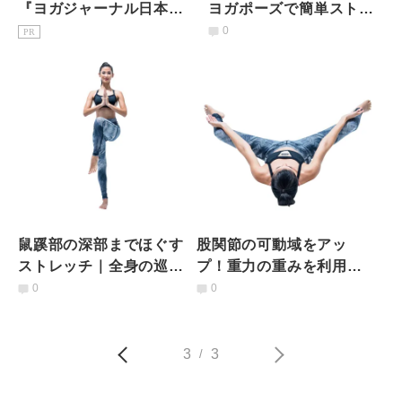
『ヨガジャーナル日本
ヨガポーズで簡単ストレ
版』予約購読のご案内
ッチ
0
PR
鼠蹊部の深部までほぐす
股関節の可動域をアッ
ストレッチ｜全身の巡り
プ！重力の重みを利用し
が良くなる＆柔軟性アッ
たストレッチ
0
0
プ！
3
3
/