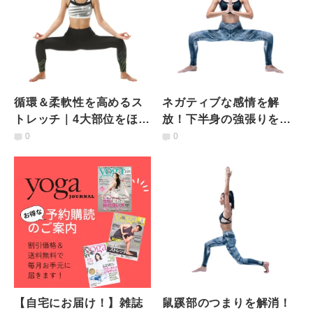
循環＆柔軟性を高めるス
ネガティブな感情を解
トレッチ｜4大部位をほぐ
放！下半身の強張りをほ
してケガ予防＆アーサナ
ぐすストレッチ
0
0
を深めよう
【自宅にお届け！】雑誌
鼠蹊部のつまりを解消！