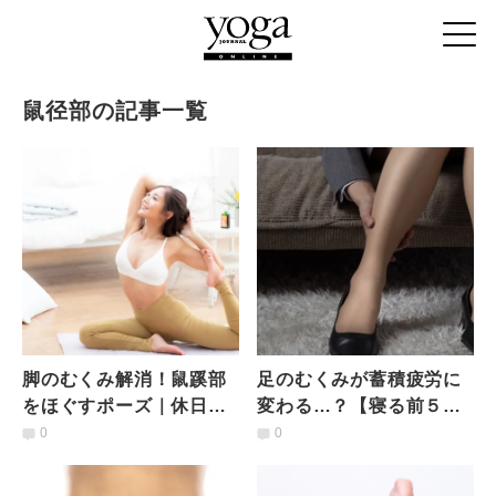
鼠径部の記事一覧
脚のむくみ解消！鼠蹊部
足のむくみが蓄積疲労に
をほぐすポーズ｜休日朝
変わる…？【寝る前５
のゆるっとヨガタイム
分】疲れている夜でも簡
0
0
【パジャマde YOGA】
単にできる簡単体操