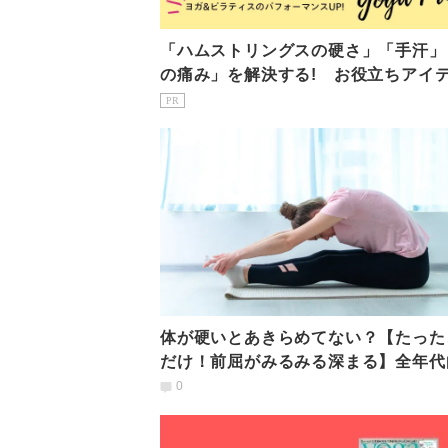
「ハムストリングスの硬さ」「手汗」
の痛み」を解決する! お役立ちアイテ
選
PR
体が硬いとあきらめてない？【たった
だけ！前屈がみるみる深まる】全年代
お尻歩きストレッチ
0