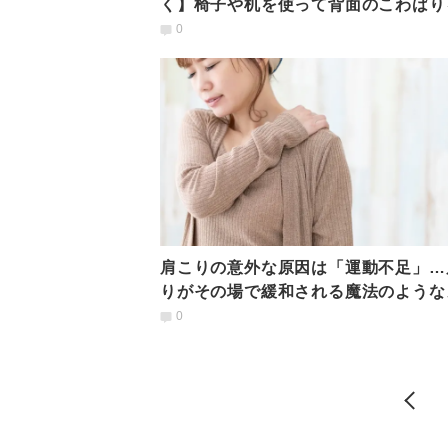
く】椅子や机を使って背面のこわばり
く「プチ太陽礼拝」
0
肩こりの意外な原因は「運動不足」…
りがその場で緩和される魔法のような
ッド
0