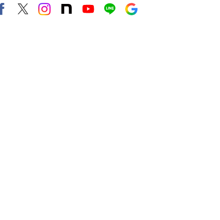
Facebook
X（旧twitter）
instagram
note
Youtube
line
Google