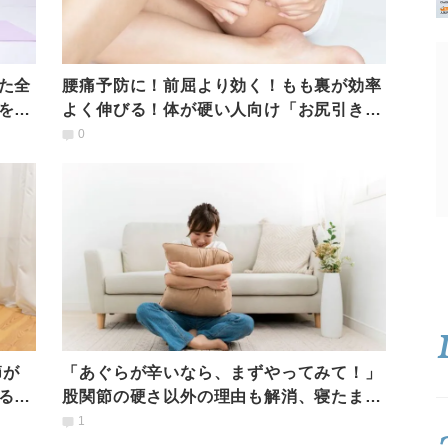
た全
腰痛予防に！前屈より効く！もも裏が効率
を和
よく伸びる！体が硬い人向け「お尻引きス
トレッチ」
0
節が
「あぐらが辛いなら、まずやってみて！」
る易
股関節の硬さ以外の理由も解消、寝たまま
できる楽ヨガポーズ
1