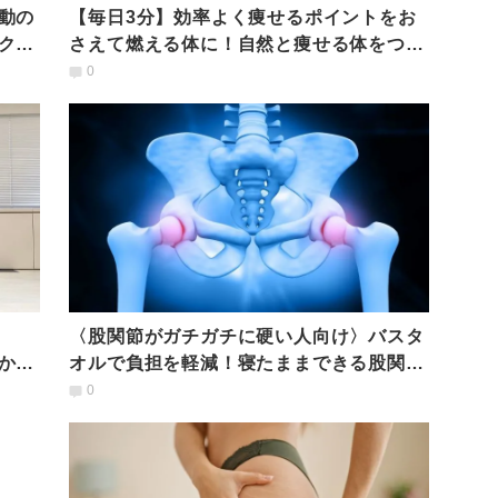
動の
【毎日3分】効率よく痩せるポイントをお
クを
さえて燃える体に！自然と痩せる体をつく
る「時短ストレッチ」
0
〈股関節がガチガチに硬い人向け〉バスタ
かき
オルで負担を軽減！寝たままできる股関節
のゆるストレッチ
0