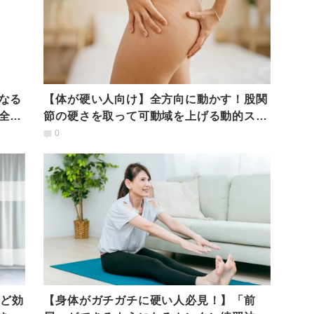
なる
【体が硬い人向け】全方向に動かす！股関
全体
節の硬さを取って可動域を上げる動的スト
レッチ
0
けど効
【身体がガチガチに硬い人必見！】「前