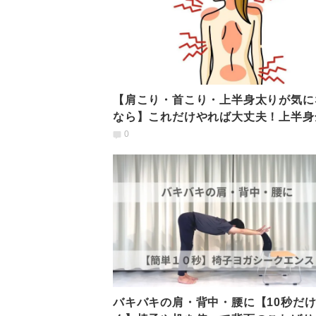
【肩こり・首こり・上半身太りが気に
なら】これだけやれば大丈夫！上半身
に効く時短ストレッチ
0
バキバキの肩・背中・腰に【10秒だ