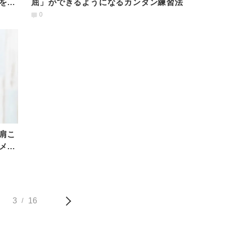
を解
屈」ができるようになるカンタン練習法
0
肩こ
メソ
3
16
/