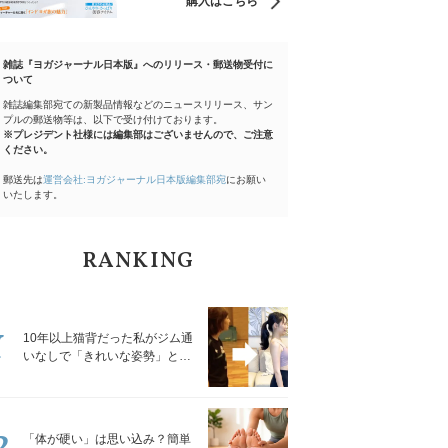
購入はこちら
雑誌『ヨガジャーナル日本版』へのリリース・郵送物受付に
ついて
雑誌編集部宛ての新製品情報などのニュースリリース、サン
プルの郵送物等は、以下で受け付けております。
※プレジデント社様には編集部はございませんので、ご注意
ください。
郵送先は
運営会社:ヨガジャーナル日本版編集部宛
にお願い
いたします。
RANKING
1
10年以上猫背だった私がジム通
いなしで「きれいな姿勢」と褒
められるようになった秘密の習
慣
2
「体が硬い」は思い込み？簡単