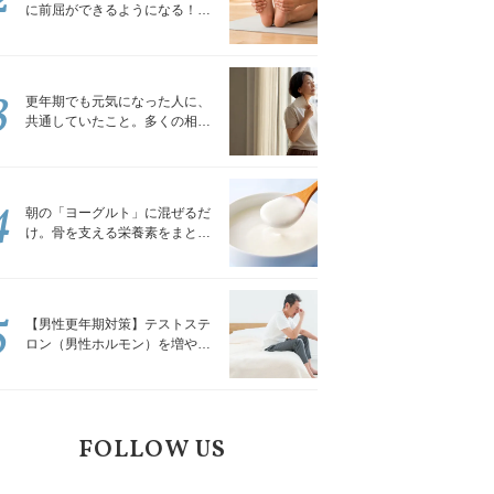
に前屈ができるようになる！腿
裏を少しずつゆるめる「前屈ス
トレッチ」
3
更年期でも元気になった人に、
共通していたこと。多くの相談
を受けてきた私が言える、たっ
たひとつのこと
4
朝の「ヨーグルト」に混ぜるだ
け。骨を支える栄養素をまとめ
て補える食材3選｜管理栄養士が
解説
5
【男性更年期対策】テストステ
ロン（男性ホルモン）を増やす
「５つの食品」
FOLLOW US