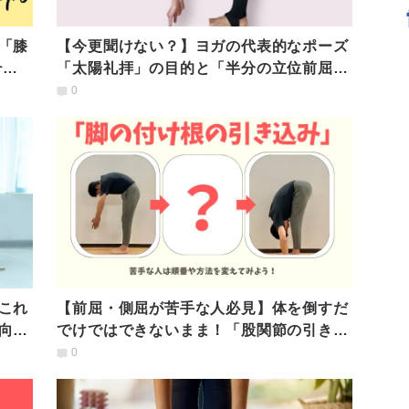
「膝
【今更聞けない？】ヨガの代表的なポーズ
ム4
「太陽礼拝」の目的と「半分の立位前屈」
のポイント
0
これ
【前屈・側屈が苦手な人必見】体を倒すだ
向け
でけではできないまま！「股関節の引き込
み」をマスターしよう
0