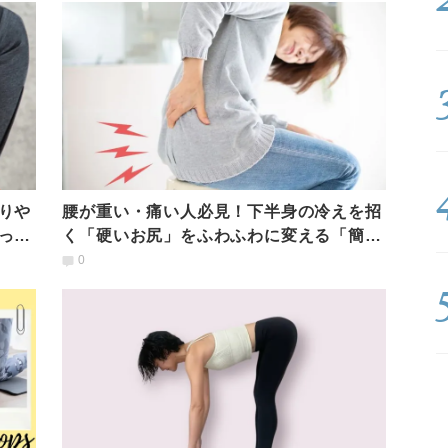
りや
腰が重い・痛い人必見！下半身の冷えを招
った
く「硬いお尻」をふわふわに変える「簡単
お尻ほぐし」
0