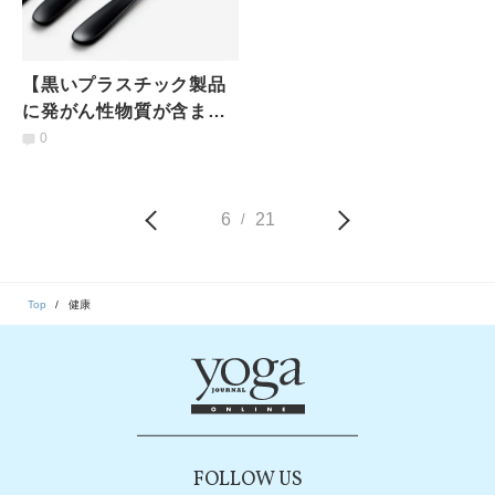
【黒いプラスチック製品
に発がん性物質が含まれ
ている可能性！】できる
0
対策は？研究結果が示唆
6
21
/
Top
健康
FOLLOW US