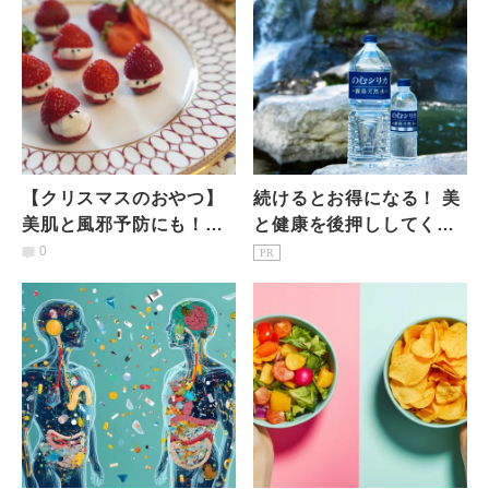
【クリスマスのおやつ】
続けるとお得になる！ 美
美肌と風邪予防にも！豆
と健康を後押ししてくれ
乳ヨーグルトで作る「い
る！ ヨガする人が続けた
0
PR
ちごサンタ」
い「のむシリカ」