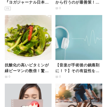
『ヨガジャーナル日本
から行うのが最善策！】
版』予約購読のご案内
研究結果が示唆
0
PR
抗酸化の高いビタミンが
【音楽が手術後の鎮痛剤
緑ピーマンの数倍！驚異
に！？】その有益性を研
の赤ピーマンを加えた
究結果が示唆！
0
0
「カラフルピーマンの塩
昆布あえ」