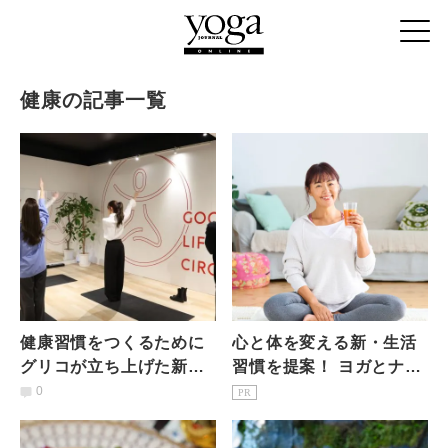
健康の記事一覧
健康習慣をつくるために
心と体を変える新・生活
グリコが立ち上げた新プ
習慣を提案！ ヨガとナチ
ロジェクト「GOOD LIFE
ュラルジュースで始める
0
PR
CIRCLE」とは
「整う」暮らし