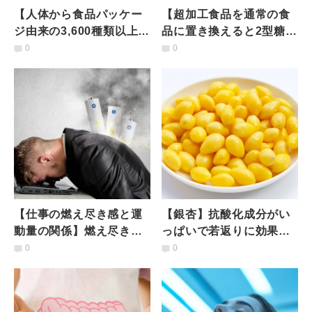
【人体から食品パッケー
【超加工食品を通常の食
ジ由来の3,600種類以上の
品に置き換えると2型糖尿
化学物質が検出！】研究
病のリスクが減る可能
0
0
により明らかに
性！】研究結果が示唆
【仕事の燃え尽き感と運
【銀杏】抗酸化成分がい
動量の関係】燃え尽き症
っぱいで若返りに効果あ
候群の回復に有効な「運
り！電子レンジで簡単
0
0
動強度」とは？研究結果
「銀杏レシピ」
が示唆