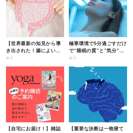
【世界最新の知見から導
極寒環境で5分過ごすだけ
き出された！腸によい食
で“睡眠の質”と”気分”が
事】腸が大喜びする7つの
劇的向上！？冷水浴がも
0
0
神食品とは？
たらす疲労回復効果と
は？
【自宅にお届け！】雑誌
【重要な決断は一晩寝て