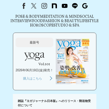
Facebook
X（旧Twitter）
instagram
note
youtube
line
Google
POSE & BODY
MEDITATION & MIND
SOCIAL
INTERVIEW
FOOD
FASHION & BEAUTY
LIFESTYLE
HOROSCOPE
STUDIO & SPA
最新号
Vol.101
2026年06月19日(金)発売！
購入はこちら
雑誌『ヨガジャーナル日本版』へのリリース・郵送物受
付について