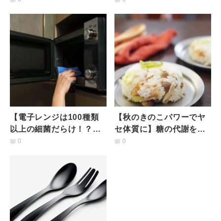
ーなしの簡単スイートポ
維持が目安｜研究から明
テト
らかに
【電子レンジは100種類
【秋のきのこパワーでヤ
以上の細菌だらけ！？】
セ体質に】糖の代謝を促
細菌対策はどのようにし
す「ぶなしめじ」のチャ
0
0
たらよい？研究結果から
ーハン
考察