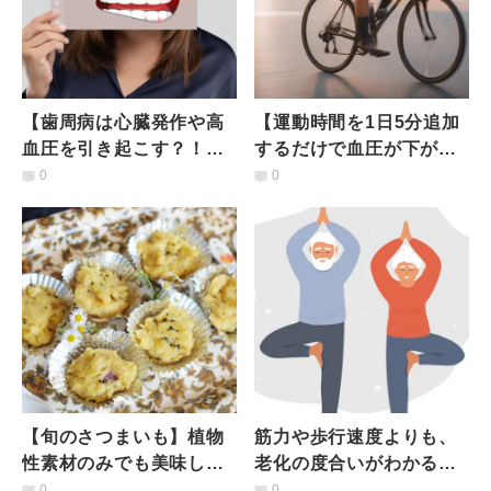
【歯周病は心臓発作や高
【運動時間を1日5分追加
血圧を引き起こす？！】
するだけで血圧が下が
「オーラルケア」が長生
る！？】やり方のポイン
0
0
きのための賢い投資にな
トは？研究結果から考察
る理由
【旬のさつまいも】植物
筋力や歩行速度よりも、
性素材のみでも美味しく
老化の度合いがわかる
できる！生クリームバタ
【片足立ち】60代は30秒
0
0