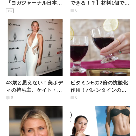
『ヨガジャーナル日本
できる！？】材料1個で医
版』予約購読のご案内
者いらず！超かんたんス
0
PR
イーツ「焼き林檎」
43歳と思えない！美ボデ
ビタミンEの2倍の抗酸化
ィの持ち主、ケイト・ハ
作用！バレンタインの乾
ドソンが実践「美尻美脚
杯にぴったり【赤ワイン
0
0
に効くワークアウト」と
のアレンジレシピ】
は？