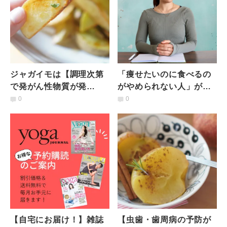
ジャガイモは【調理次第
「痩せたいのに食べるの
で発がん性物質が発
がやめられない人」がダ
生？】安心で美味しい
イエットする前に見つけ
0
0
「フライドポテト」調理
なければならない大切な
のヒント
こと
【自宅にお届け！】雑誌
【虫歯・歯周病の予防が