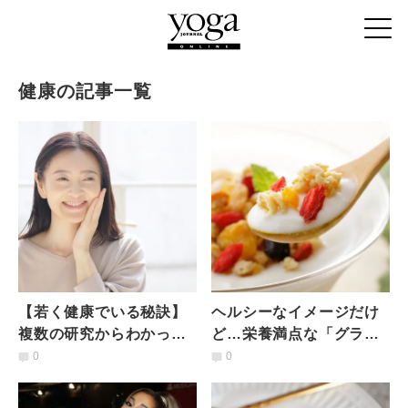
健康の記事一覧
【若く健康でいる秘訣】
ヘルシーなイメージだけ
複数の研究からわかっ
ど…栄養満点な「グラノ
た、40代から「老ける
ーラ」の落とし穴とは？
0
0
人」「若返る人」それぞ
管理栄養士が解説
れの思考法