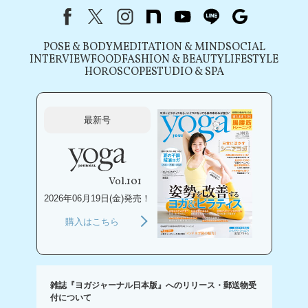
Facebook
X（旧Twitter）
instagram
note
youtube
line
Google
POSE & BODY
MEDITATION & MIND
SOCIAL
INTERVIEW
FOOD
FASHION & BEAUTY
LIFESTYLE
HOROSCOPE
STUDIO & SPA
最新号
Vol.101
2026年06月19日(金)発売！
購入はこちら
雑誌『ヨガジャーナル日本版』へのリリース・郵送物受
付について