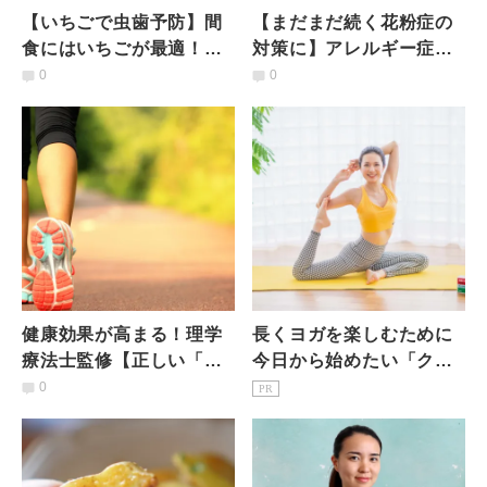
【いちごで虫歯予防】間
【まだまだ続く花粉症の
食にはいちごが最適！キ
対策に】アレルギー症状
シリトールで健康な歯を
を軽減！3分でできる「菜
0
0
作る「いちごティラミ
の花お浸し」
ス」
健康効果が高まる！理学
長くヨガを楽しむために
療法士監修【正しい「ウ
今日から始めたい「クロ
ォーキング」4つのポイン
レラ生活」
0
PR
トとは？】