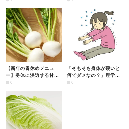
「休む勇気」「休む努
シピ「簡単生姜の砂糖漬
力」
け」
【新年の胃休めメニュ
「そもそも身体が硬いと
ー】身体に浸透する甘み
何でダメなの？」理学療
「コロコロかぶの重ね煮
法士が分かりやすく【５
0
0
おかゆ」
つのデメリット】を解説