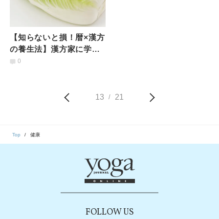
【知らないと損！暦×漢方
の養生法】漢方家に学
ぶ、季節の変わり目を快
0
適に過ごす「生活習慣と
食べ方」
13
21
/
Top
健康
FOLLOW US