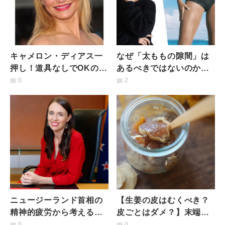
キャメロン・ディアス一
なぜ「太ももの隙間」は
押し！道具なしでOKの
あるべきではないのか｜
「15分間裸で全身ダン
理想のカラダを追いかけ
0
2
ス」気になるやり方と効
る前に知っておきたいこ
果は？
ととは
ニュージーランド首相の
【生姜の皮はむくべき？
精神的疲労から考える、
皮ごとはダメ？】末端冷
これからの時代に必要な
え性を改善するマル秘レ
0
0