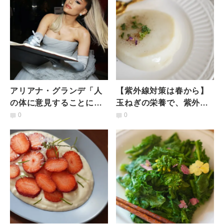
アリアナ・グランデ「人
【紫外線対策は春から】
の体に意見することにも
玉ねぎの栄養で、紫外線
っと抵抗感を持って」発
による肌ダメージを修復
0
0
言の意味と社会にもたら
「新玉ねぎのブランマジ
す可能性
ェ」