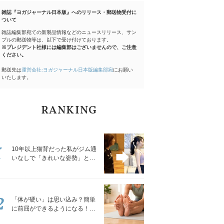
雑誌『ヨガジャーナル日本版』へのリリース・郵送物受付に
ついて
雑誌編集部宛ての新製品情報などのニュースリリース、サン
プルの郵送物等は、以下で受け付けております。
※プレジデント社様には編集部はございませんので、ご注意
ください。
郵送先は
運営会社:ヨガジャーナル日本版編集部宛
にお願い
いたします。
RANKING
1
10年以上猫背だった私がジム通
いなしで「きれいな姿勢」と褒
められるようになった秘密の習
慣
2
「体が硬い」は思い込み？簡単
に前屈ができるようになる！腿
裏を少しずつゆるめる「前屈ス