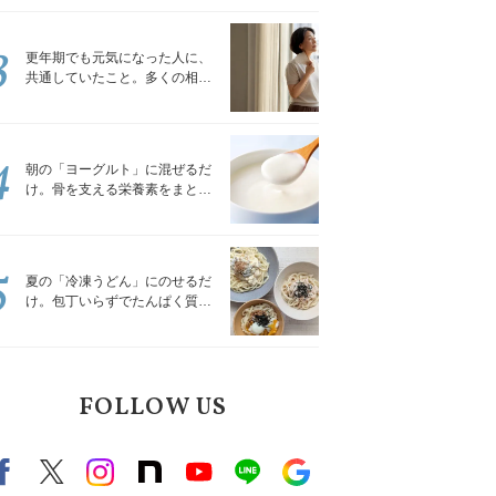
トレッチ」
3
更年期でも元気になった人に、
共通していたこと。多くの相談
を受けてきた私が言える、たっ
たひとつのこと
4
朝の「ヨーグルト」に混ぜるだ
け。骨を支える栄養素をまとめ
て補える食材3選｜管理栄養士が
解説
5
夏の「冷凍うどん」にのせるだ
け。包丁いらずでたんぱく質を
補える組み合わせ3選｜管理栄養
士が解説
FOLLOW US
Facebook
X（旧twitter）
instagram
note
Youtube
line
Google