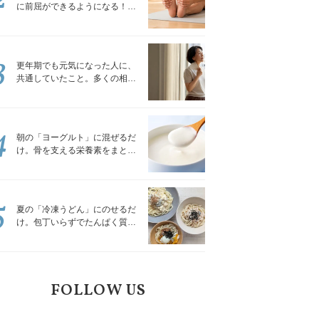
に前屈ができるようになる！腿
裏を少しずつゆるめる「前屈ス
トレッチ」
3
更年期でも元気になった人に、
共通していたこと。多くの相談
を受けてきた私が言える、たっ
たひとつのこと
4
朝の「ヨーグルト」に混ぜるだ
け。骨を支える栄養素をまとめ
て補える食材3選｜管理栄養士が
解説
5
夏の「冷凍うどん」にのせるだ
け。包丁いらずでたんぱく質を
補える組み合わせ3選｜管理栄養
士が解説
FOLLOW US