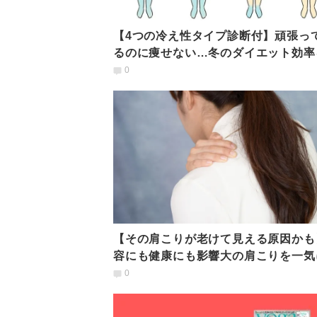
【4つの冷え性タイプ診断付】頑張っ
るのに痩せない…冬のダイエット効率
げる「温めエクサ」
0
【その肩こりが老けて見える原因かも
容にも健康にも影響大の肩こりを一気
消「肩甲骨ほぐし」
0