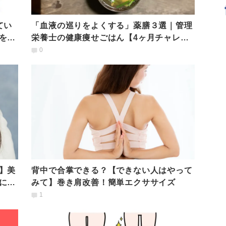
てい
「血液の巡りをよくする」薬膳３選｜管理
を上
栄養士の健康痩せごはん【4ヶ月チャレン
ジ】
0
】美
背中で合掌できる？【できない人はやって
に解
みて】巻き肩改善！簡単エクササイズ
1