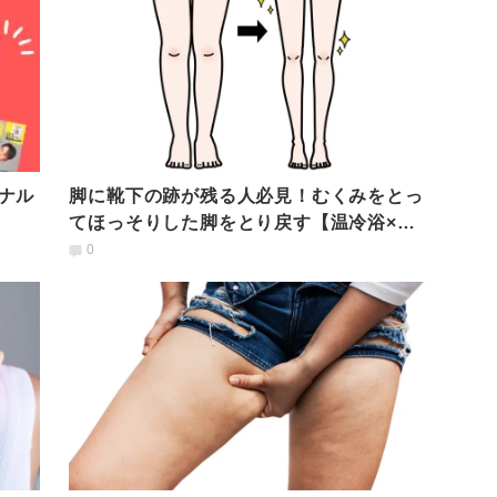
ナル
脚に靴下の跡が残る人必見！むくみをとっ
てほっそりした脚をとり戻す【温冷浴×リ
ンパケア】
0