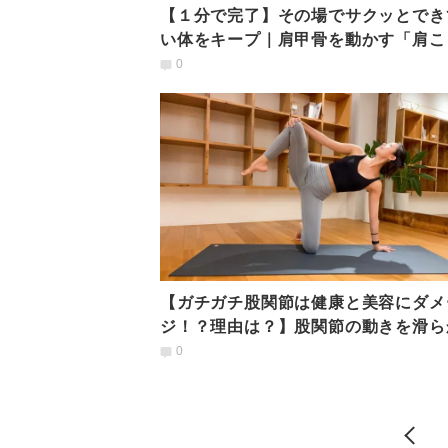
【１分で完了】その場でサクッとでき
い体をキープ｜肩甲骨を動かす「肩こ
善ヨガ」
0
【ガチガチ股関節は健康と美容にダメ
ジ！？理由は？】股関節の動きを滑ら
する「簡単３ポーズ」
0