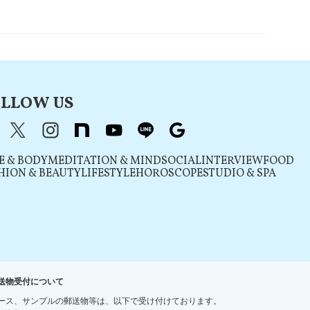
LLOW US
acebook
X（旧Twitter）
instagram
note
youtube
line
Google
E & BODY
MEDITATION & MIND
SOCIAL
INTERVIEW
FOOD
HION & BEAUTY
LIFESTYLE
HOROSCOPE
STUDIO & SPA
送物受付について
ース、サンプルの郵送物等は、以下で受け付けております。