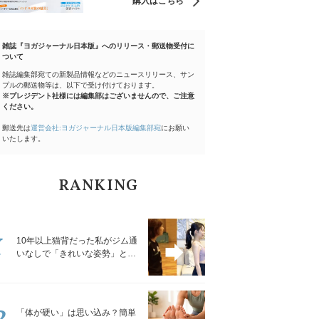
購入はこちら
雑誌『ヨガジャーナル日本版』へのリリース・郵送物受付に
ついて
雑誌編集部宛ての新製品情報などのニュースリリース、サン
プルの郵送物等は、以下で受け付けております。
※プレジデント社様には編集部はございませんので、ご注意
ください。
郵送先は
運営会社:ヨガジャーナル日本版編集部宛
にお願い
いたします。
RANKING
1
10年以上猫背だった私がジム通
いなしで「きれいな姿勢」と褒
められるようになった秘密の習
慣
2
「体が硬い」は思い込み？簡単