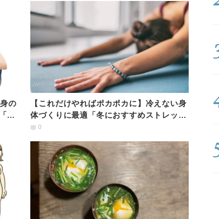
半身の
【これだけやればポカポカに】冷えない身
「ヨ
体づくりに最適「冬におすすめストレッチ
４選」
0