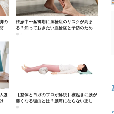
脚の
妊娠中〜産褥期に血栓症のリスクが高ま
防法
る？知っておきたい血栓症と予防のための
運動【医師監修】
0
人ほ
【整体とヨガのプロが解説】寝起きに腰が
け股
痛くなる理由とは？腰痛にならない正しい
寝姿勢と対処法
0