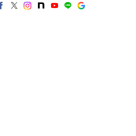
Facebook
X（旧twitter）
instagram
note
Youtube
line
Google