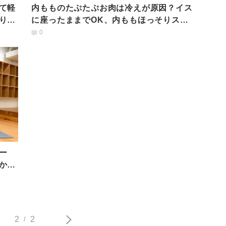
て軽
内もものたぷたぷお肉は冷えが原因？イス
り改
に座ったままでOK、内ももほっそりスト
レッチ
0
ー
かに
2
2
/