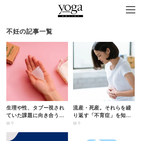
不妊の記事一覧
生理や性、タブー視され
流産・死産。それらを繰
ていた課題に向き合う
り返す「不育症」を知っ
「フェムテック」は女性
てますか？【不妊治療の
0
0
の暮らしをどう変えるの
現実】
か