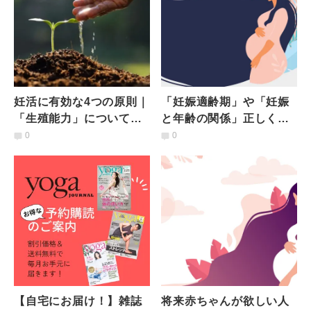
妊活に有効な4つの原則｜
「妊娠適齢期」や「妊娠
「生殖能力」についてア
と年齢の関係」正しく知
ーユルヴェーダが教えて
っていますか？【不妊治
0
0
くれること
療の現実】
【自宅にお届け！】雑誌
将来赤ちゃんが欲しい人