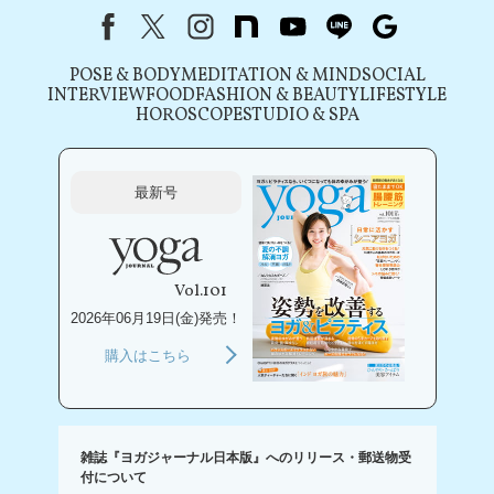
Facebook
X（旧Twitter）
instagram
note
youtube
line
Google
POSE & BODY
MEDITATION & MIND
SOCIAL
INTERVIEW
FOOD
FASHION & BEAUTY
LIFESTYLE
HOROSCOPE
STUDIO & SPA
最新号
Vol.101
2026年06月19日(金)発売！
購入はこちら
雑誌『ヨガジャーナル日本版』へのリリース・郵送物受
付について