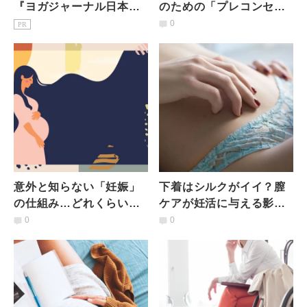
『ヨガジャーナル日本
のための「プレコンセプ
版』予約購読のご案内
ション・ケア」を知って
0
PR
ますか？【不妊治療の現
実】
意外と知らない「妊娠」
下着はシルクがイイ？膣
の仕組み…どれくらいの
ケアが妊活に与える影響
カップルが不妊なの？
｜産婦人科医に聞くホル
0
0
【不妊治療の現実】
モン知識