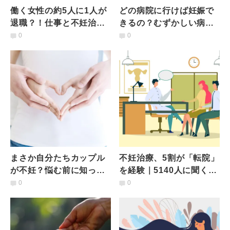
働く女性の約5人に1人が
どの病院に行けば妊娠で
退職？！仕事と不妊治療
きるの？むずかしい病院
は両立できるの？【不妊
選びと治療費のハードル
0
0
治療の現実】
【不妊治療の現実】
まさか自分たちカップル
不妊治療、5割が「転院」
が不妊？悩む前に知って
を経験｜5140人に聞く不
おきたいこと【不妊治療
妊・不育治療の病院選び
0
0
の現実】
のポイントは？