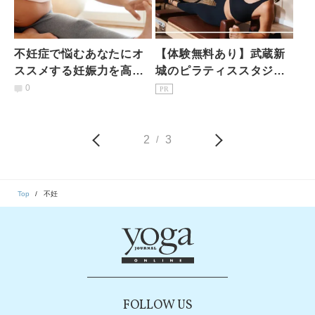
不妊症で悩むあなたにオ
【体験無料あり】武蔵新
ススメする妊娠力を高め
城のピラティススタジオ7
る3つのポーズ
選｜初心者・女性専用を
0
PR
駅徒歩3分で比較
2
3
/
Top
不妊
FOLLOW US