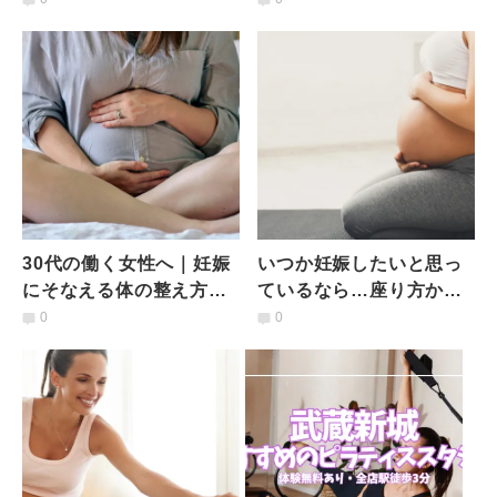
に聞くホルモン知識
ン知識
30代の働く女性へ｜妊娠
いつか妊娠したいと思っ
にそなえる体の整え方
ているなら…座り方から
【ヨガ×女性性】
はじめるプレ妊活【女性
0
0
のためのヨガ知識】