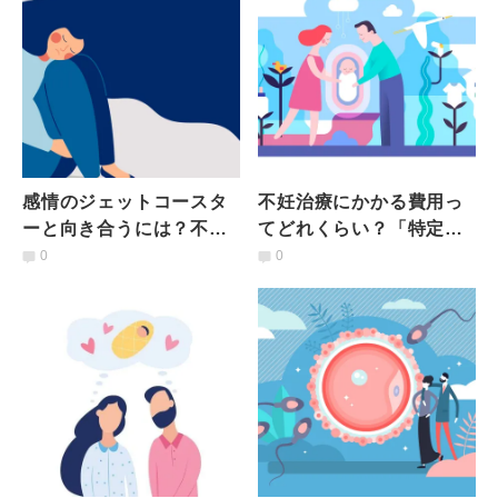
感情のジェットコースタ
不妊治療にかかる費用っ
ーと向き合うには？不妊
てどれくらい？「特定不
治療によって受ける心の
妊治療助成制度」の適用
0
0
ダメージ【不妊治療の現
範囲は？【不妊治療の現
実】
実】