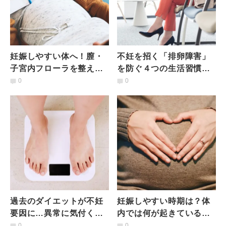
妊娠しやすい体へ！膣・
不妊を招く「排卵障害」
子宮内フローラを整える
を防ぐ４つの生活習慣｜
食べ方｜産婦人科医に聞
産婦人科医に聞くホルモ
0
0
くホルモン知識
ン知識
過去のダイエットが不妊
妊娠しやすい時期は？体
要因に…異常に気付く８
内では何が起きている？
つのサイン｜産婦人科医
産婦人科医に聞くホルモ
0
0