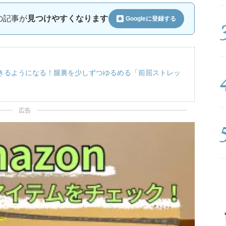
ルの記事が
見つけやすくなります
Googleに
登録する
きるようになる！腿裏を少しずつゆるめる「前屈ストレッ
広告