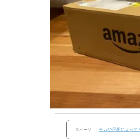
ヨガや瞑想によって
次ページ
つ？