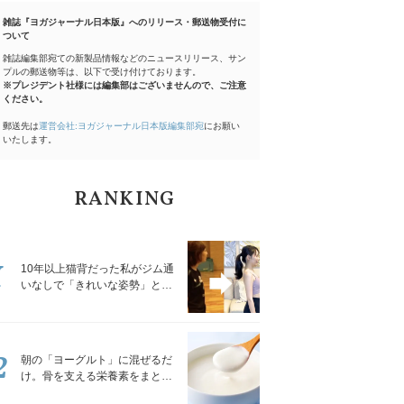
雑誌『ヨガジャーナル日本版』へのリリース・郵送物受付に
ついて
雑誌編集部宛ての新製品情報などのニュースリリース、サン
プルの郵送物等は、以下で受け付けております。
※プレジデント社様には編集部はございませんので、ご注意
ください。
郵送先は
運営会社:ヨガジャーナル日本版編集部宛
にお願い
いたします。
RANKING
1
10年以上猫背だった私がジム通
いなしで「きれいな姿勢」と褒
められるようになった秘密の習
慣
2
朝の「ヨーグルト」に混ぜるだ
け。骨を支える栄養素をまとめ
て補える食材3選｜管理栄養士が