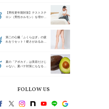
解説
3
【男性更年期対策】テストステ
ロン（男性ホルモン）を増やす
「５つの食品」
4
第二の心臓「ふくらはぎ」の疲
れをリセット！硬さがみるみる
ほぐれる「壁を使ってできる簡
単ストレッチ」
5
夏の「アボカド」は美容だけじ
ゃない。夏バテ対策にもなる意
外な食べ方｜管理栄養士が解説
FOLLOW US
Facebook
X（旧twitter）
instagram
note
Youtube
line
Google