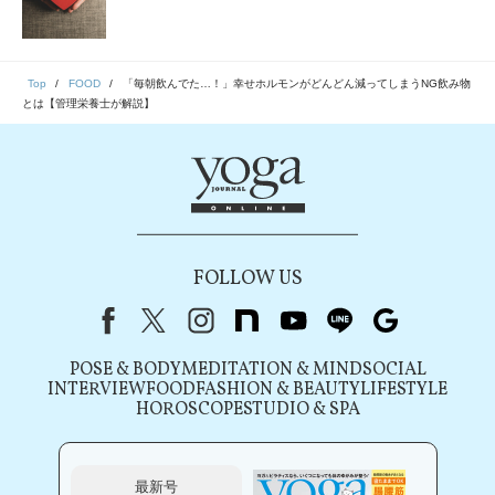
Top
FOOD
「毎朝飲んでた…！」幸せホルモンがどんどん減ってしまうNG飲み物
とは【管理栄養士が解説】
FOLLOW US
Facebook
X（旧Twitter）
instagram
note
youtube
line
Google
POSE & BODY
MEDITATION & MIND
SOCIAL
INTERVIEW
FOOD
FASHION & BEAUTY
LIFESTYLE
HOROSCOPE
STUDIO & SPA
最新号