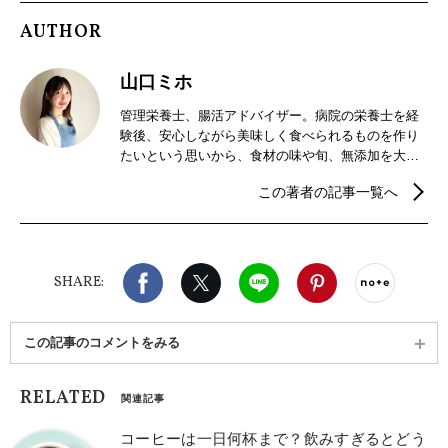
AUTHOR
山口ミホ
管理栄養士、腸活アドバイザー。病院の栄養士を経
験後、安心しながら美味しく食べられるものを作り
たいという思いから、食材の味や旬、無添加を大切
にするジャム専門店にて店長として従事。レシピ開
この著者の記事一覧へ
発や製造・加工、店舗運営を経験。現在は腸活アド
バイザーを取得し、食で体もココロも美しくをテー
マに、フリーランス管理栄養士として活動。
Facebook
X（旧twitter）
LINE
Pinterest
noteで
SHARE:
この記事のコメントをみる
RELATED
関連記事
コーヒーは一日何杯まで？飲みすぎるとどう