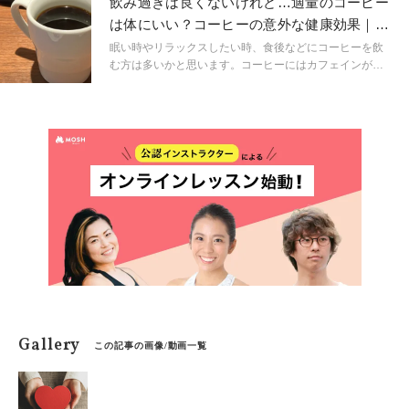
飲み過ぎは良くないけれど…適量のコーヒー
カフェインの関係について解説します。
は体にいい？コーヒーの意外な健康効果｜管
理栄養士が解説
眠い時やリラックスしたい時、食後などにコーヒーを飲
む方は多いかと思います。コーヒーにはカフェインが含
まれている為、飲み過ぎは良くない、身体にはあまり良
い飲み物ではないと認識している方もいるかと思いま
す。確かに飲み過ぎは良くないのですが、コーヒーには
嬉しい健康効果もある事はご存じでしょうか。今回は、
コーヒーの持つ健康効果について、紹介したいと思いま
す。
Gallery
この記事の画像/動画一覧