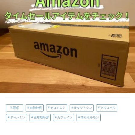
睡眠
自律神経
セロトニン
オキシトシン
アルコール
ドーパミン
更年期障害
カフェイン
幸せホルモン