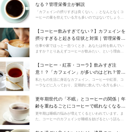
なる？管理栄養士が解説
「カフェインの摂りすぎは良くない。」となんとなくコ
ーヒーの量を控えている方も多いのではないでしょう
か。この記事では1日何杯のコーヒーが適量なのか、コー
ヒーを飲みすぎるとどうなるのかを管理栄養士が解説し
【コーヒー飲みすぎてない？】カフェインを
ます。
摂りすぎると起きる症状と対策｜管理栄養士
が解説
仕事や家でほっと一息つくとき、あなたは何を飲んでい
ますか？とりあえずコーヒーが飲みたい、という理由
で、知らず知らずのうちに何杯も飲んでしまっている方
が多いのではないでしょうか。トイレの回数が多い、夜
【コーヒー・紅茶・コーラ】飲みすぎ注
の寝つきが悪いなど、体調面で気になることがあった
意！？「カフェイン」が多いのはどれ？管理
ら、それはカフェインの摂りすぎかもしれません。そこ
栄養士が解説
で今回は、コーヒーの飲みすぎで現れる身体の不調と、
私たちの生活に身近なカフェイン。コーヒーや紅茶、コ
代わりにおすすめしたいカフェインレスホットティー３
ーラなどに入っており、定期的に飲んでいる方も多いの
選をお届けします。
ではないでしょうか？ただ気をつけないといけないのが
カフェインの量。どの飲み物がカフェインが多いかわか
更年期世代の「不眠」とコーヒーの関係｜年
りますか？詳しくみていきましょう。
齢を重ねるごとにコーヒーで眠れなくなるの
は本当？
更年期は睡眠の悩みが増えてくるといわれています。ま
た、コーヒーのカフェインが睡眠を妨げるという話も見
聞きしますが、カフェインの代謝に年齢は影響するので
しょうか。本記事では、睡眠とコーヒーなどに含まれる