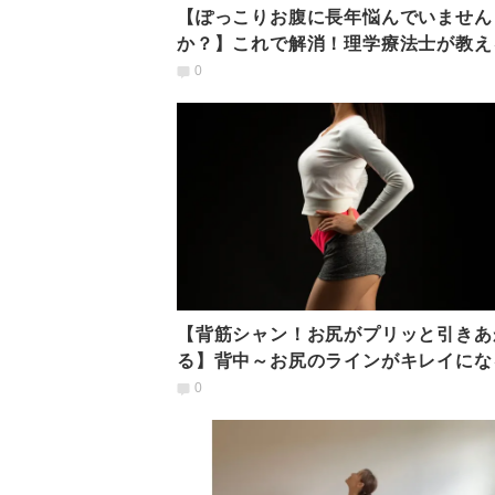
【ぽっこりお腹に長年悩んでいません
か？】これで解消！理学療法士が教え
盤底筋群トレーニング
0
【背筋シャン！お尻がプリッと引きあ
る】背中～お尻のラインがキレイにな
「連動エクササイズ」
0