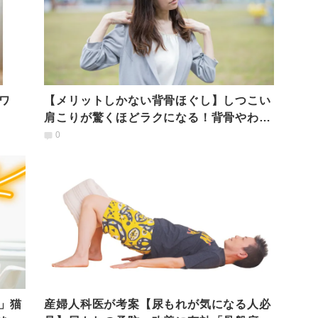
ワ
【メリットしかない背骨ほぐし】しつこい
肩こりが驚くほどラクになる！背骨やわら
かストレッチ
0
」猫
産婦人科医が考案【尿もれが気になる人必