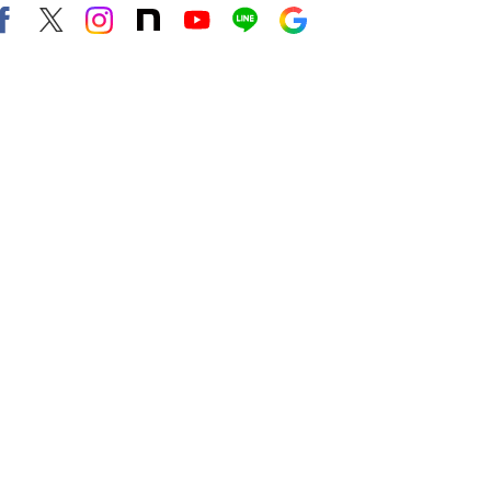
Facebook
X（旧twitter）
instagram
note
Youtube
line
Google