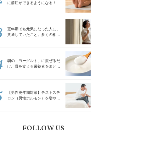
に前屈ができるようになる！腿
裏を少しずつゆるめる「前屈ス
トレッチ」
3
更年期でも元気になった人に、
共通していたこと。多くの相談
を受けてきた私が言える、たっ
たひとつのこと
4
朝の「ヨーグルト」に混ぜるだ
け。骨を支える栄養素をまとめ
て補える食材3選｜管理栄養士が
解説
5
【男性更年期対策】テストステ
ロン（男性ホルモン）を増やす
「５つの食品」
FOLLOW US