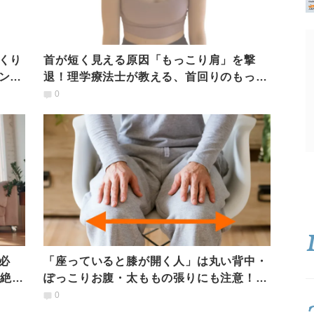
くり
首が短く見える原因「もっこり肩」を撃
ンタ
退！理学療法士が教える、首回りのもっこ
り解消ストレッチ3選
0
必
「座っていると膝が開く人」は丸い背中・
超絶効
ぽっこりお腹・太ももの張りにも注意！内
もも意識の3ポーズ
0