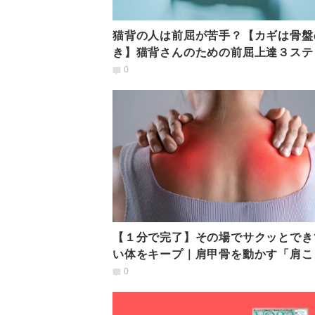
猫背の人は前屈が苦手？【カギは骨盤
き】猫背さんのための前屈上達３ステ
0
【１分で完了】その場でサクッとでき
い体をキープ｜肩甲骨を動かす「肩こ
善ヨガ」
0