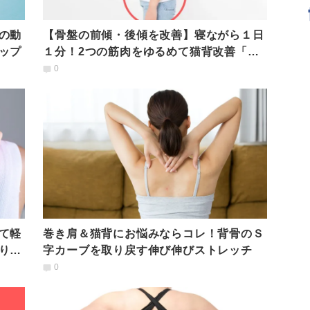
の動
【骨盤の前傾・後傾を改善】寝ながら１日
ップ
１分！2つの筋肉をゆるめて猫背改善「骨
盤矯正ストレッチ」
0
て軽
巻き肩＆猫背にお悩みならコレ！背骨のＳ
り改
字カーブを取り戻す伸び伸びストレッチ
0