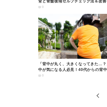
背と骨盤後傾セルフチェック法＆改善
指すストレッチ
0
「背中が丸く、大きくなってきた…？
中が気になる人必見！40代からの背
きりエクササイズ
0