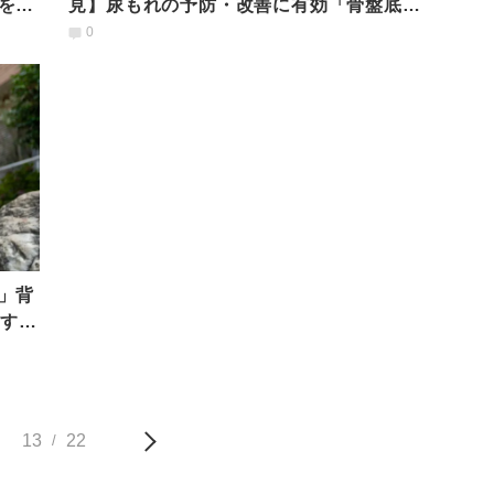
を目
見】尿もれの予防・改善に有効「骨盤底筋
を鍛えるヨガ」
0
」背
中すっ
13
22
/