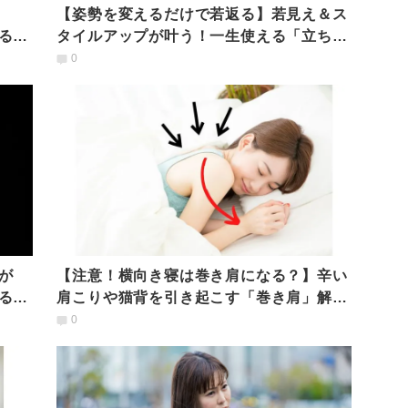
【姿勢を変えるだけで若返る】若見え＆ス
る骨
タイルアップが叶う！一生使える「立ち
方」「座り方」講座
0
が
【注意！横向き寝は巻き肩になる？】辛い
る
肩こりや猫背を引き起こす「巻き肩」解消
ストレッチ
0