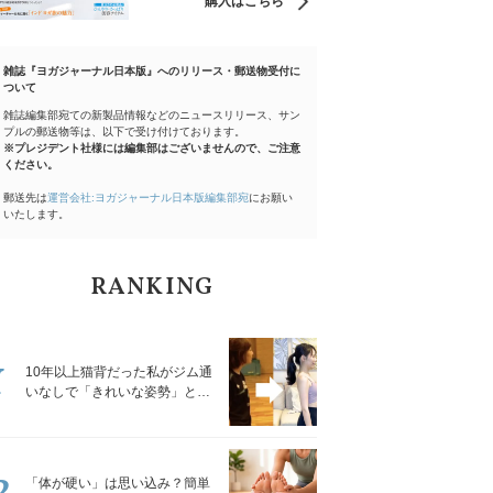
購入はこちら
雑誌『ヨガジャーナル日本版』へのリリース・郵送物受付に
ついて
雑誌編集部宛ての新製品情報などのニュースリリース、サン
プルの郵送物等は、以下で受け付けております。
※プレジデント社様には編集部はございませんので、ご注意
ください。
郵送先は
運営会社:ヨガジャーナル日本版編集部宛
にお願い
いたします。
RANKING
1
10年以上猫背だった私がジム通
いなしで「きれいな姿勢」と褒
められるようになった秘密の習
慣
2
「体が硬い」は思い込み？簡単