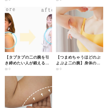
ままできる簡単エクサ
引き締め３ステップエク
サ
【タプタプの二の腕を引
【つまめちゃうほどのぷ
き締めたい人が鍛えるべ
よぷよ二の腕】身体のし
き部位は？】寝たまま胸
くみを知ってすっきりキ
0
0
を反らすだけの3分ストレ
ュッ！ながらでできる簡
ッチ
単腕回し