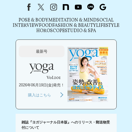
Facebook
X（旧Twitter）
instagram
note
youtube
line
Google
POSE & BODY
MEDITATION & MIND
SOCIAL
INTERVIEW
FOOD
FASHION & BEAUTY
LIFESTYLE
HOROSCOPE
STUDIO & SPA
最新号
Vol.101
2026年06月19日(金)発売！
購入はこちら
雑誌『ヨガジャーナル日本版』へのリリース・郵送物受
付について