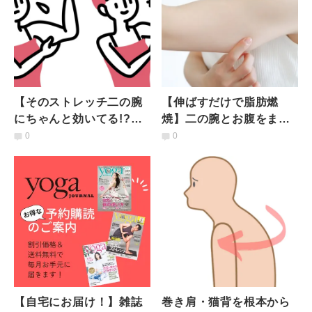
【そのストレッチ二の腕
【伸ばすだけで脂肪燃
にちゃんと効いてる!?】
焼】二の腕とお腹をまと
きちんと効かせるための
めて一気に引き締める筋
0
0
「二の腕の正しいねじり
膜リリースストレッチ
方」
【自宅にお届け！】雑誌
巻き肩・猫背を根本から