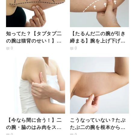
知ってた？【タプタプ二
【たるんだ二の腕が引き
の腕は猫背のせい！】姿
締まる】腕を上げ下げす
勢ピン・二の腕スッキリ
るだけ！座ったまま簡単
0
0
になれる楽々ストレッチ
「二の腕エクサ」
【今なら間に合う！】二
こうなっていない？たぷ
の腕・脇のはみ肉をスッ
たぷ二の腕を根本から解
キリさせる椅子に座った
決！【１日３分】二の腕
0
0