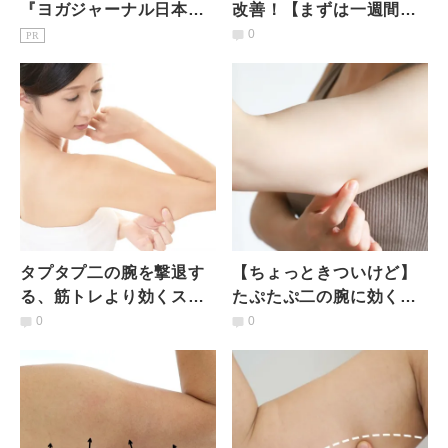
『ヨガジャーナル日本
改善！【まずは一週間】
版』予約購読のご案内
良い姿勢をキープする二
0
PR
の腕・肋骨10秒ストレッ
チ
タプタプ二の腕を撃退す
【ちょっときついけど】
る、筋トレより効くスト
たぷたぷ二の腕に効く！
レッチ｜体重は変わって
40代から続けたい二の腕
0
0
いないのに太って見える
引き締めテーブルエクサ
人必見
サイズ