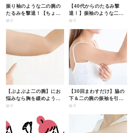
振り袖のような二の腕の
【40代からのたるみ撃
たるみを撃退！【ちょっ
退！】振袖のような二の
ときついけど確実に効
腕のたるみをスッキリさ
0
0
く】腕スッキリ引き締め
せる上腕三頭筋ストレッ
エクサ
チ3選
【ぷよぷよ二の腕】にお
【30回まわすだけ】脇の
悩みなら胸を緩めよう！
下＆二の腕の振袖を引き
スリム二の腕も美姿勢も
締めるぐるぐるストレッ
0
0
手に入れる大胸筋ストレ
チ
ッチ