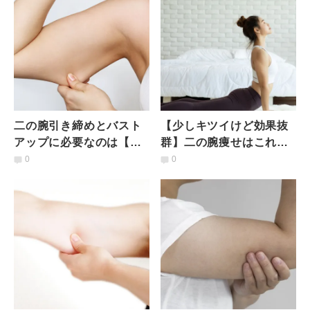
二の腕引き締めとバスト
【少しキツイけど効果抜
アップに必要なのは【肩
群】二の腕痩せはこれだ
甲骨裏の筋肉】体幹も鍛
けでOK！振袖お肉にさよ
0
0
えられる万能エクササイ
うなら「二の腕ほぐしポ
ズ
ーズ」