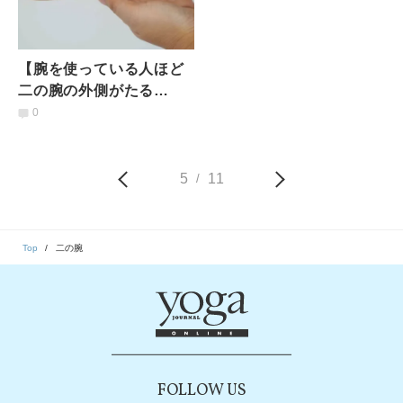
【腕を使っている人ほど
二の腕の外側がたる
む！】１回３分でできる
0
二の腕引き締めエクササ
イズ
5
11
/
Top
二の腕
FOLLOW US