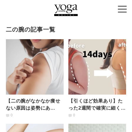
二の腕の記事一覧
【二の腕がなかなか痩せ
【引くほど効果あり】た
ない原因は姿勢にあ
った2週間で確実に細くな
り?!】トレーニング効果
る！座ったままできる二
0
0
を高める３STEP脇ほぐ
の腕やせエクササイズ
し