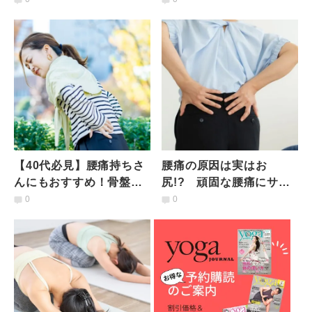
まできるツイストストレ
トレッチ
ッチ
【40代必見】腰痛持ちさ
腰痛の原因は実はお
んにもおすすめ！骨盤底
尻!? 頑固な腰痛にサヨ
筋の筋肉量をキープする
ナラ！お尻をほぐす【ベ
0
0
簡単エクササイズ
イビークレードルストレ
ッチ】