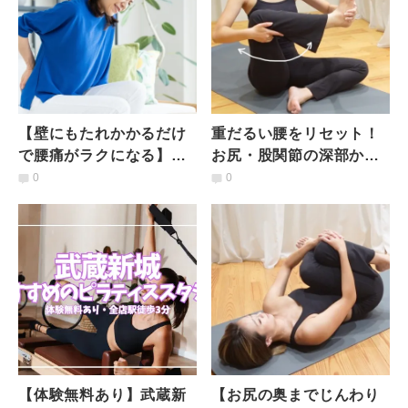
【壁にもたれかかるだけ
重だるい腰をリセット！
で腰痛がラクになる】簡
お尻・股関節の深部から
単だから運動嫌いの人も
ゆるめるゆらゆらストレ
0
0
継続できる！腰痛改善ス
ッチ
トレッチ
【体験無料あり】武蔵新
【お尻の奥までじんわり