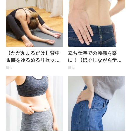
【ただ丸まるだけ】背中
立ち仕事での腰痛を楽
＆腰をゆるめるリセット
に！【ほぐしながら予防
ストレッチ
もできる】腰まわりをや
0
0
さしく緩める「ゆるスト
レッチ」