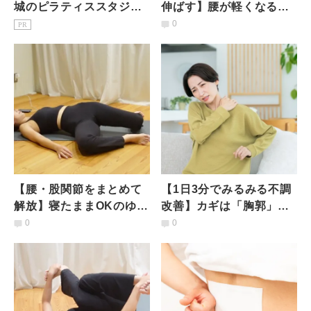
城のピラティススタジオ7
伸ばす】腰が軽くなる仰
選｜初心者・女性専用を
向けストレッチ
0
PR
駅徒歩3分で比較
【腰・股関節をまとめて
【1日3分でみるみる不調
解放】寝たままOKのゆら
改善】カギは「胸郭」の
ゆらストレッチ
可動性！？肩こり＆腰痛
0
0
がラクになる一石二鳥エ
クサ