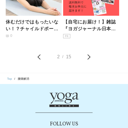
休むだけではもったいな
【自宅にお届け！】雑誌
い！？チャイルドポーズ
『ヨガジャーナル日本
の効果を再確認＆やりや
版』予約購読のご案内
0
PR
すくするコツ
2
15
/
Top
腰痛解消
FOLLOW US