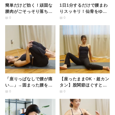
簡単だけど効く！頑固な
1日1分するだけで腰まわ
腰肉がごそっそり落ちる
りスッキリ！仙骨をゆる
「ねじりストレッチ」
める〈寝ながらストレッ
0
0
チ〉
「座りっぱなしで腰が痛
【座ったままOK・超カン
い…」→固まった腰をや
タン】股関節ほぐすと脚
さしく解放！両膝を抱え
がスーッと軽くなる！パ
0
0
てほぐすストレッチ
タンパタンストレッチ