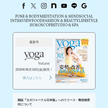
Facebook
X（旧Twitter）
instagram
note
youtube
line
Google
POSE & BODY
MEDITATION & MIND
SOCIAL
INTERVIEW
FOOD
FASHION & BEAUTY
LIFESTYLE
HOROSCOPE
STUDIO & SPA
最新号
Vol.101
2026年06月19日(金)発売！
購入はこちら
雑誌『ヨガジャーナル日本版』へのリリース・郵送物受
付について