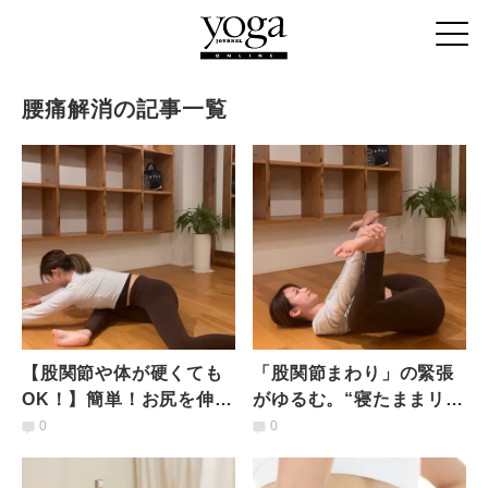
腰痛解消の記事一覧
【股関節や体が硬くても
「股関節まわり」の緊張
OK！】簡単！お尻を伸ば
がゆるむ。“寝たままリラ
して股関節まわりを無理
ックス”ヨガストレッチ
0
0
なく柔軟にする深部スト
レッチ