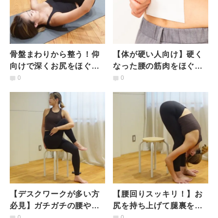
骨盤まわりから整う！仰
【体が硬い人向け】硬く
向けで深くお尻をほぐす
なった腰の筋肉をほぐす
ストレッチ
腰痛予防ストレッチ
0
0
【デスクワークが多い方
【腰回りスッキリ！】お
必見】ガチガチの腰や背
尻を持ち上げて腿裏をじ
中がスッキリ！座ったま
んわり伸ばすリセットス
0
0