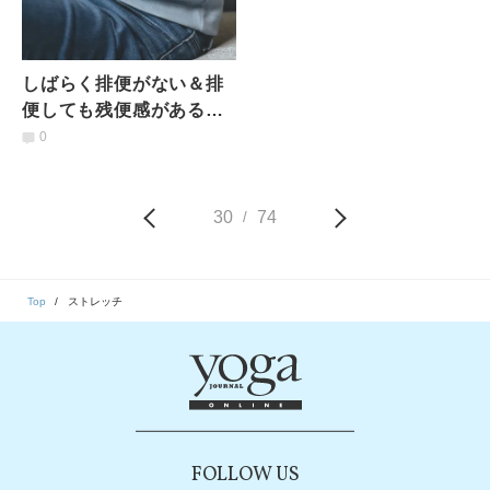
しばらく排便がない＆排
便しても残便感がある時
に！お腹スッキリストレ
0
ッチ【便秘気味の人、必
見】
30
74
/
Top
ストレッチ
FOLLOW US