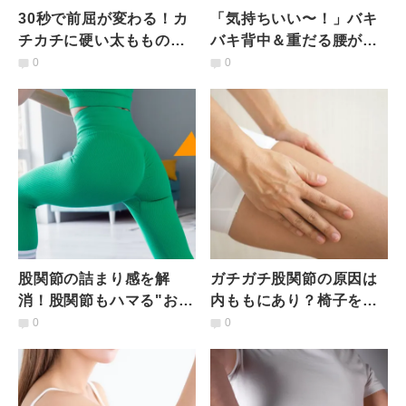
30秒で前屈が変わる！カ
「気持ちいい〜！」バキ
チカチに硬い太ももの裏
バキ背中＆重だる腰が軽
側があっという間にほぐ
くなる！クッションを使
0
0
れるセルフ筋膜ほぐし
ったチャイルドポーズス
トレッチ
股関節の詰まり感を解
ガチガチ股関節の原因は
消！股関節もハマる"お尻
内ももにあり？椅子を使
の奥の筋肉"外旋六筋スト
うから簡単で安心！動き
0
0
レッチ
ながらほぐす内転筋スト
レッチ