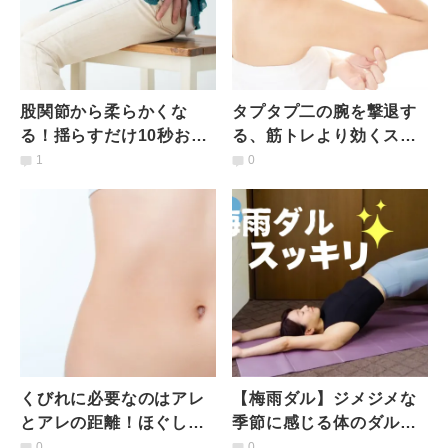
股関節から柔らかくな
タプタプ二の腕を撃退す
る！揺らすだけ10秒お尻
る、筋トレより効くスト
ストレッチ｜座りっぱな
レッチ｜体重は変わって
1
0
しで腰やお尻が痛い人に
いないのに太って見える
おすすめ
人必見
くびれに必要なのはアレ
【梅雨ダル】ジメジメな
とアレの距離！ほぐして
季節に感じる体のダル重
伸ばすだけでくびれが出
さ・疲労感解消におすす
0
0