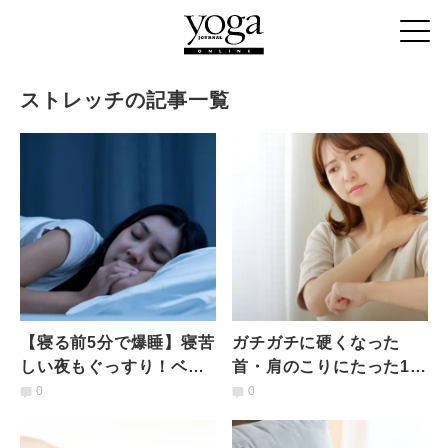
ストレッチの記事一覧
【寝る前5分で爆睡】寝苦
ガチガチに硬くなった
しい夜もぐっすり！ベッ
首・肩のこりにたった1分
ドの上でできる"動きなが
で効く！回すだけ簡単【8
0
0
ら！快眠ストレッチ"
の字ストレッチ】