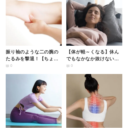
振り袖のような二の腕の
【体が軽～くなる】休ん
たるみを撃退！【ちょっ
でもなかなか抜けない背
ときついけど確実に効
中＆脚背面の「お疲れ
0
0
く】腕スッキリ引き締め
感」改善ストレッチ
エクサ