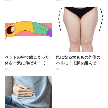
現する【脇腹ストレッ
めのストレッチ
チ】
ベッドの中で縮こまった
気になる太ももの外側の
体を一気に伸ばす！【全
ハリに！【脚を組んで倒
身スッキリ】目覚めのス
すだけ】出っ張りを引っ
0
0
トレッチ「バナナのポー
込ませる簡単ストレッチ
ズ」