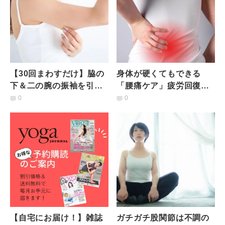
【30回まわすだけ】脇の
身体が硬くてもできる
下＆二の腕の振袖を引き
「腰痛ケア」疲労回復に
締めるぐるぐるストレッ
も！体側がじっくりと伸
0
0
チ
びて呼吸が深まる陰ヨガ
ストレッチ
【自宅にお届け！】雑誌
ガチガチ股関節は不調の