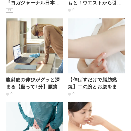
『ヨガジャーナル日本
もと！ウエストから引っ
版』予約購読のご案内
張りほぐす"万能"股関節
0
PR
まわりストレッチ
腹斜筋の伸びがグッと深
【伸ばすだけで脂肪燃
まる【座って1分】腰痛予
焼】二の腕とお腹をまと
防の体側ストレッチ
めて一気に引き締める筋
0
0
膜リリースストレッチ