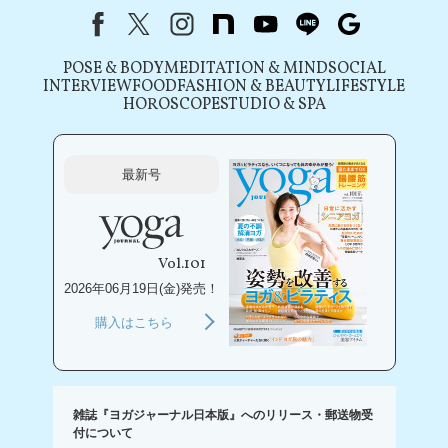
Facebook
X（旧Twitter）
instagram
note
youtube
line
Google
POSE & BODY
MEDITATION & MIND
SOCIAL
INTERVIEW
FOOD
FASHION & BEAUTY
LIFESTYLE
HOROSCOPE
STUDIO & SPA
最新号
Vol.101
2026年06月19日(金)発売！
購入はこちら
雑誌『ヨガジャーナル日本版』へのリリース・郵送物受
付について