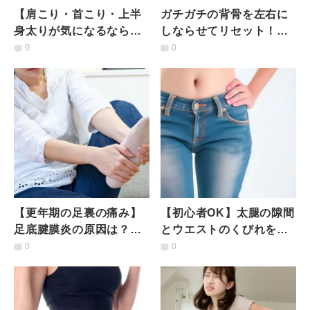
【肩こり・首こり・上半
ガチガチの背骨を左右に
身太りが気になるなら】
しならせてリセット！ベ
これだけやれば大丈夫！
ッドの上でできる肩凝り
0
0
上半身全体に効く時短ス
解消リラックスストレッ
トレッチ
チ
【更年期の足裏の痛み】
【初心者OK】太腿の隙間
足底腱膜炎の原因は？ス
とウエストのくびれを同
トレッチとツボ押しで予
時に復活！一石二鳥の簡
0
0
防・対策
単ストレッチエクサ