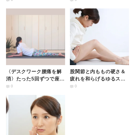
痛改善ストレッチ
〈デスクワーク腰痛を解
股関節と内ももの硬さ＆
消〉たった5回ずつで座り
疲れを和らげるゆるスト
っぱなしの腰痛に効く
レッチ「寝る前にたった1
0
0
【振り返りストレッチ】
分行うだけで違う」