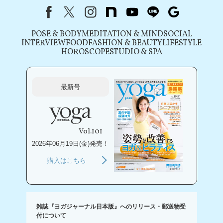
Facebook
X（旧Twitter）
instagram
note
youtube
line
Google
POSE & BODY
MEDITATION & MIND
SOCIAL
INTERVIEW
FOOD
FASHION & BEAUTY
LIFESTYLE
HOROSCOPE
STUDIO & SPA
最新号
Vol.101
2026年06月19日(金)発売！
購入はこちら
雑誌『ヨガジャーナル日本版』へのリリース・郵送物受
付について