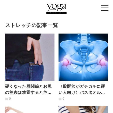
ストレッチの記事一覧
硬くなった股関節とお尻
〈股関節がガチガチに硬
の筋肉は放置すると危
い人向け〉バスタオルで
険！脚の付け根と臀筋を
負担を軽減！寝たままで
0
0
ほぐす 寝たまま４の字ス
きる股関節のゆるストレ
トレッチ
ッチ