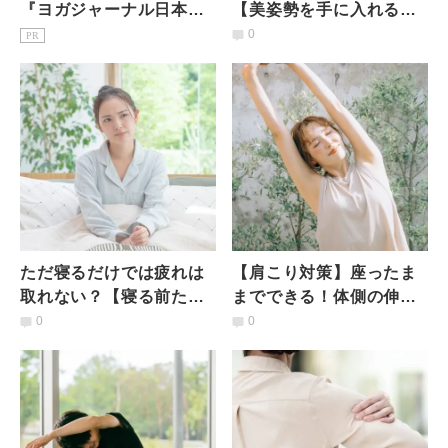
『ヨガジャーナル日本
【美姿勢を手に入れる】
版』予約購読のご案内
ガチガチ肩甲骨まわりを
0
PR
ほぐす座位ストレッチ
ただ寝るだけでは疲れは
【肩こり対策】座ったま
取れない？【寝る前たっ
までできる！体側の伸び
た30秒で翌朝スッキリ】
を深めて和らげる簡単ス
0
0
超簡単ストレッチ
トレッチ