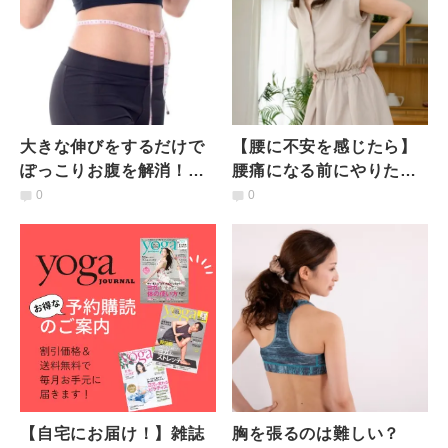
大きな伸びをするだけで
【腰に不安を感じたら】
ぽっこりお腹を解消！イ
腰痛になる前にやりた
ンナーマッスルを刺激す
い！骨盤が立つ内もも＆
0
0
る簡単ストレッチエクサ
体側ストレッチ
【自宅にお届け！】雑誌
胸を張るのは難しい？