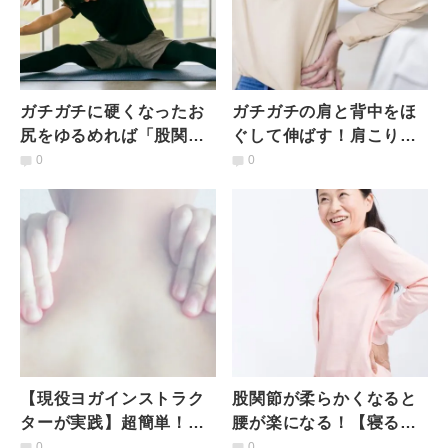
ガチガチに硬くなったお
ガチガチの肩と背中をほ
尻をゆるめれば「股関節
ぐして伸ばす！肩こりが
が軽くなる！」股関節は
楽になる２つの簡単椅子
0
0
め込みストレッチ
ストレッチ
【現役ヨガインストラク
股関節が柔らかくなると
ターが実践】超簡単！上
腰が楽になる！【寝る前
半身ほぐしストレッチ
１分】ベッドでできる腰
0
0