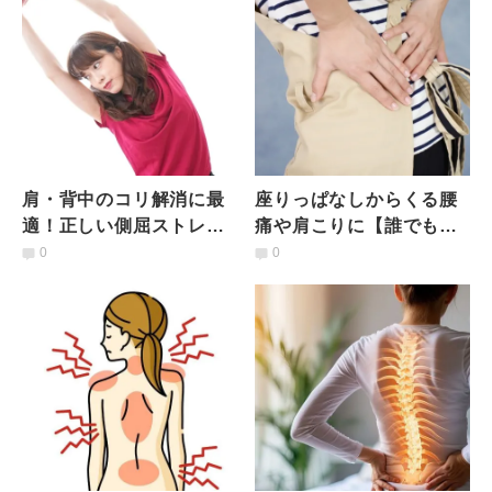
肩・背中のコリ解消に最
座りっぱなしからくる腰
適！正しい側屈ストレッ
痛や肩こりに【誰でも簡
チのやり方
単】縮んだ腸腰筋を伸ば
0
0
すストレッチ