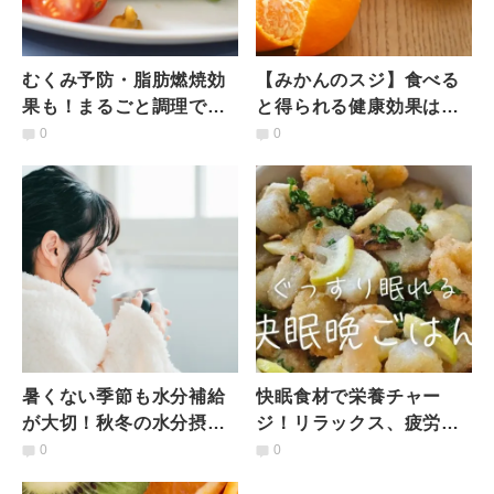
むくみ予防・脂肪燃焼効
【みかんのスジ】食べる
果も！まるごと調理で栄
と得られる健康効果は？
養たっぷり「万願寺とう
管理栄養士が解説
0
0
がらしの蒸し煮」
暑くない季節も水分補給
快眠食材で栄養チャー
が大切！秋冬の水分摂取
ジ！リラックス、疲労回
の必要性と健康リスクを
復効果も！ぐっすり眠れ
0
0
管理栄養士が解説
る「夜ごはんレシピ」