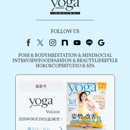
FOLLOW US
Facebook
X（旧Twitter）
instagram
note
youtube
line
Google
POSE & BODY
MEDITATION & MIND
SOCIAL
INTERVIEW
FOOD
FASHION & BEAUTY
LIFESTYLE
HOROSCOPE
STUDIO & SPA
最新号
Vol.101
2026年06月19日(金)発売！
購入はこちら