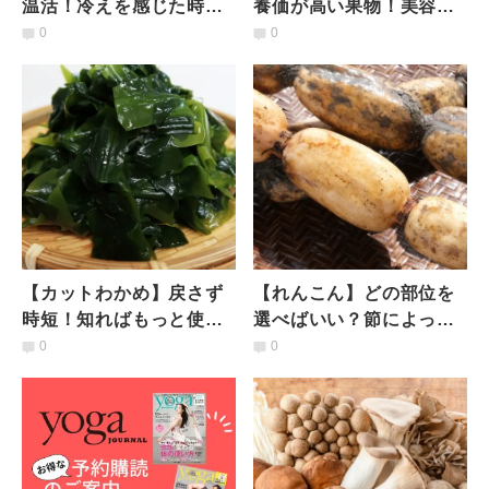
温活！冷えを感じた時や
養価が高い果物！美容の
疲れた時にぜひ飲んでほ
ために食べたい梨の魅力
0
0
しいあったかドリンクの
と「おいしい梨の選び
作り方
方」
【カットわかめ】戻さず
【れんこん】どの部位を
時短！知ればもっと使い
選べばいい？節によって
たくなる意外な活用術
食感が違う！「部位別の
0
0
おすすめの食べ方」栄養
士が解説