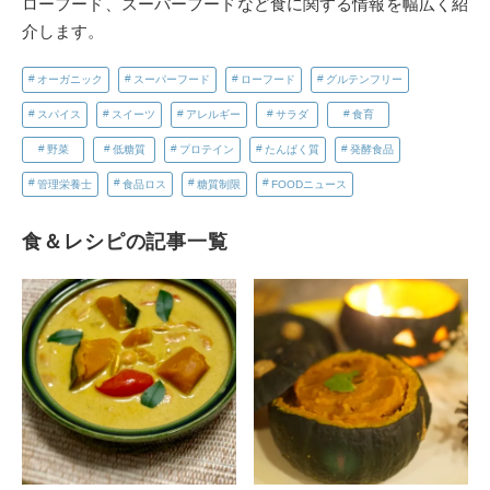
ローフード、スーパーフードなど食に関する情報を幅広く紹
介します。
オーガニック
スーパーフード
ローフード
グルテンフリー
スパイス
スイーツ
アレルギー
サラダ
食育
野菜
低糖質
プロテイン
たんぱく質
発酵食品
管理栄養士
食品ロス
糖質制限
FOODニュース
食＆レシピの記事一覧