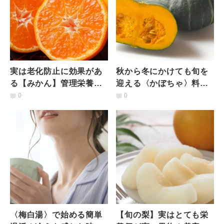
実は老化防止に効果があ
秋から冬にかけても旬を
る【みかん】管理栄養士
迎える〈かぼちゃ〉料理
が教える！新鮮で美味し
によって皮の剥き方に違
0
0
いみかんの選び方と保存
いが？管理栄養士が教え
方法
る下処理
〈梅白湯〉で始める簡単
【旬の梨】実はとても栄