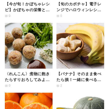
【今が旬！かぼちゃレシ
【旬のカボチャ】電子レ
ピ】かぼちゃの栄養と、
ンジでハロウィンレシ
アーユルヴェーダの視点
ピ！坊ちゃんカボチャの
0
0
から見た効果とは？
丸ごと甘煮
〈れんこん〉煮物に飽き
【バナナ】そのまま食べ
たらすりおろしてみよ
たら損！一緒に食べると
う。モチモチ食感！栄養
肌が若返るちょい足し食
0
2
まるごとすりおろすれん
材とは？管理栄養士が解
こんボール
説