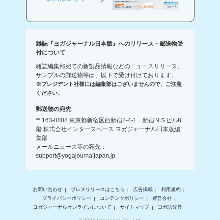
雑誌『ヨガジャーナル日本版』へのリリース・郵送物受
付について
雑誌編集部宛ての新製品情報などのニュースリリース、
サンプルの郵送物等は、以下で受け付けております。
※プレジデント社様には編集部はございませんので、ご注意
ください。
郵送物の宛先
〒163-0808 東京都新宿区西新宿2-4-1 新宿ＮＳビル8
階 株式会社インタースペース ヨガジャーナル日本版編
集部
メールニュース等の宛先：
support@yogajournaljapan.jp
お問い合わせ
プレスリリースはこちら
広告掲載
利用規約
プライバシーポリシー
コンテンツポリシー
運営会社
ヨガジャーナルオンラインについて
サイトマップ
ヨガ語辞典