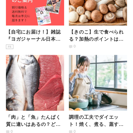
【自宅にお届け！】雑誌
【きのこ】生で食べられ
『ヨガジャーナル日本
る？加熱のポイントは？
版』予約購読のご案内
「きのこの調理」でおさ
0
PR
えておきたい4つのポイン
ト
「肉」と「魚」たんぱく
調理の工夫でダイエッ
質に違いはあるの？どち
ト！焼く、煮る、蒸す…
らを食べるべき？管理栄
もっともカロリーダウン
0
0