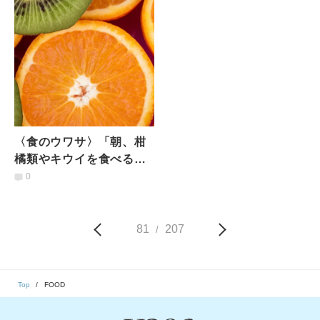
〈食のウワサ〉「朝、柑
橘類やキウイを食べると
シミができやすくなる」
0
はうそ？本当？管理栄養
士が回答
81
207
/
Top
FOOD