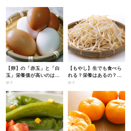
養士が解説
できる調理法は？管理栄
養士が解説
【卵】の「赤玉」と「白
【もやし】生でも食べら
玉」栄養価が高いのはど
れる？栄養はあるの？調
っち？管理栄養士が解説
理のコツは？管理栄養士
0
0
がもやしにまつわるギモ
ンに回答