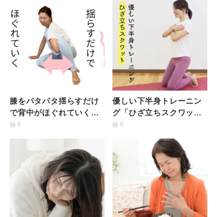
膝をパタパタ揺らすだけ
優しい下半身トレーニン
で背中がほぐれていく？
グ「ひざ立ちスクワッ
揺れるだけ→肩こり解消
ト」【冷房で体が冷えて
0
0
ストレッチ
ツラい人】にもおすす
め！