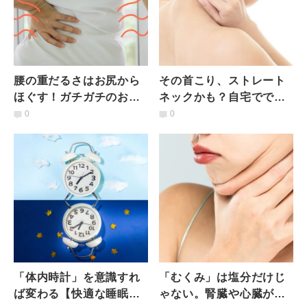
腰の重だるさはお尻から
その首こり、ストレート
ほぐす！ガチガチのお
ネックかも？自宅ででき
尻・股関節にアプローチ
る「首の自然なカーブを
0
0
するゆったりヨガ〈寝る
取りもどす」簡単ストレ
前５分〉
ッチ
「体内時計」を意識すれ
「むくみ」は塩分だけじ
ば変わる【快適な睡眠】
ゃない。腎臓や心臓が関