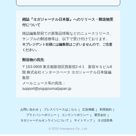
雑誌『ヨガジャーナル日本版』へのリリース・郵送物受
付について
雑誌編集部宛ての新製品情報などのニュースリリース、
サンプルの郵送物等は、以下で受け付けております。
※プレジデント社様には編集部はございませんので、ご注意
ください。
郵送物の宛先
〒163-0808 東京都新宿区西新宿2-4-1 新宿ＮＳビル8
階 株式会社インタースペース ヨガジャーナル日本版編
集部
メールニュース等の宛先：
support@yogajournaljapan.jp
お問い合わせ
プレスリリースはこちら
広告掲載
利用規約
プライバシーポリシー
コンテンツポリシー
運営会社
ヨガジャーナルオンラインについて
サイトマップ
ヨガ語辞典
© 2024 Interspace Co., Ltd.