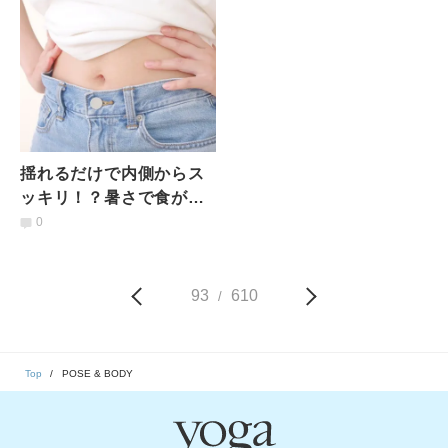
揺れるだけで内側からス
ッキリ！？暑さで食が細
くなっている人に→ほぐ
0
れる＆出せる！腸活マッ
サージ
93
610
/
Top
POSE & BODY