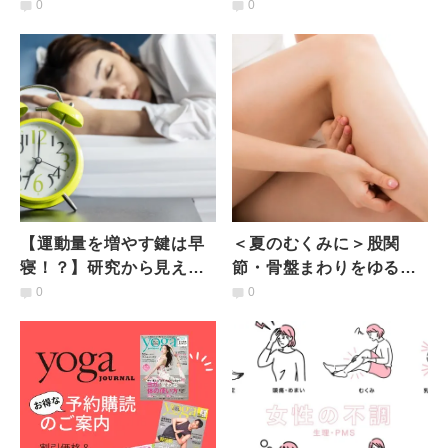
のための朝と晩に行いた
係することもあるって知
0
0
いライフハック＆ヨガポ
ってた？医師が解説
ーズ
【運動量を増やす鍵は早
＜夏のむくみに＞股関
寝！？】研究から見えた
節・骨盤まわりをゆるめ
「就寝時間」と「運動」
て巡りを改善！寝たまま
0
0
の関係とは？
できる＆運動量ゼロの
楽々ポーズ