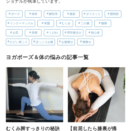
ショナルが執筆しています。
ポーズ
体幹
解剖学
腹筋
ダイエット
股関節
インナーマッスル
骨盤
むくみ
二の腕
腰痛
お尻
美脚
くびれ
理学療法士
初心者
ひどい肩こり
ぽっこりお腹
お腹痩せ
脚痩せ
ヨガポーズ＆体の悩みの記事一覧
むくみ脚すっきりの秘訣
【前屈したら膝裏が痛