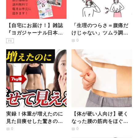
【自宅にお届け！】雑誌
「生理のつらさ＝腹痛だ
『ヨガジャーナル日本
けじゃない」ツムラ調査
版』予約購読のご案内
に見る“理解されにくい症
0
PR
状”のリアル
実録！体重が増えたのに
【体が硬い人向け】硬く
見た目痩せした驚きのヒ
なった腰の筋肉をほぐす
ミツと【見た目痩せへ導
腰痛予防ストレッチ
0
0
きエクサ】