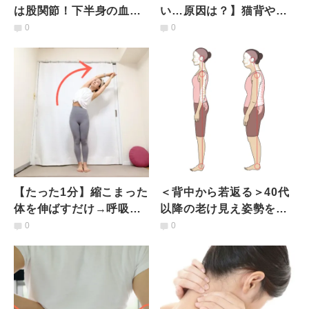
は股関節！下半身の血流
い…原因は？】猫背や骨
をアップする「やさしく
盤後傾も改善！前屈がで
0
0
アレンジした戦士のポー
きるようになる練習法
ズ」
【たった1分】縮こまった
＜背中から若返る＞40代
体を伸ばすだけ→呼吸を
以降の老け見え姿勢を整
深めて代謝アゲ！痩せ体
える！疲れにくい体にも
0
0
質になるヨガポーズ
なれるバッタのポーズア
レンジ