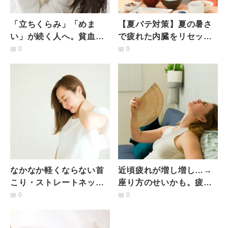
「立ちくらみ」「めま
【夏バテ対策】夏の暑さ
い」が続く人へ。貧血だ
で疲れた内臓をリセット
けじゃない“見逃されがち
するストレッチ
0
0
な原因”とは？医師が解説
なかなか軽くならない首
近頃疲れが増し増し…→
こり・ストレートネック
座り方のせいかも。疲労
に効果アリ！姿勢もきれ
回避に◎上半身をスライ
0
0
いになる【筋膜リリース
ドさせる優しい体幹トレ
ヨガ】
ーニング