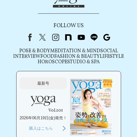
FOLLOW US
Facebook
X（旧Twitter）
instagram
note
youtube
line
Google
POSE & BODY
MEDITATION & MIND
SOCIAL
INTERVIEW
FOOD
FASHION & BEAUTY
LIFESTYLE
HOROSCOPE
STUDIO & SPA
最新号
Vol.101
2026年06月19日(金)発売！
購入はこちら