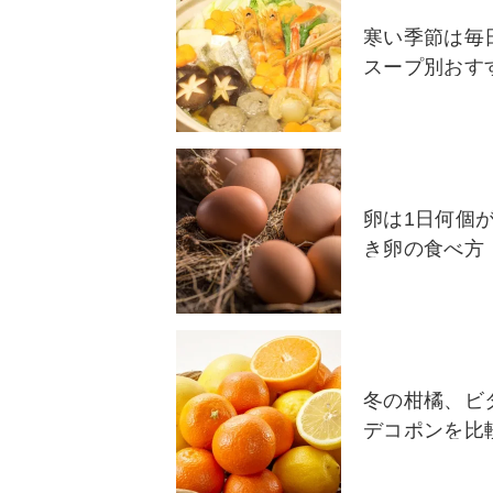
寒い季節は毎
スープ別おす
卵は1日何個
き卵の食べ方
冬の柑橘、ビ
デコポンを比