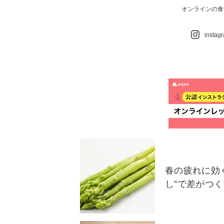
オンラインの食
instag
春の疲れに効
し”で差がつ