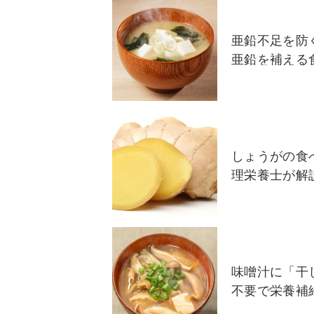
亜鉛不足を防
亜鉛を補える
しょうがの食
理栄養士が解
味噌汁に「干
不要で栄養補