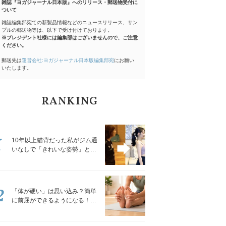
雑誌『ヨガジャーナル日本版』へのリリース・郵送物受付に
ついて
雑誌編集部宛ての新製品情報などのニュースリリース、サン
プルの郵送物等は、以下で受け付けております。
※プレジデント社様には編集部はございませんので、ご注意
ください。
郵送先は
運営会社:ヨガジャーナル日本版編集部宛
にお願い
いたします。
RANKING
1
10年以上猫背だった私がジム通
いなしで「きれいな姿勢」と褒
められるようになった秘密の習
慣
2
「体が硬い」は思い込み？簡単
に前屈ができるようになる！腿
裏を少しずつゆるめる「前屈ス
トレッチ」