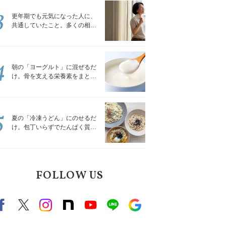
3
更年期でも元気になった人に、
共通していたこと。多くの相談
を受けてきた私が言える、たっ
たひとつのこと
4
朝の「ヨーグルト」に混ぜるだ
け。骨を支える栄養素をまとめ
て補える食材3選｜管理栄養士が
解説
5
夏の「冷凍うどん」にのせるだ
け。包丁いらずでたんぱく質を
補える組み合わせ3選｜管理栄養
士が解説
FOLLOW US
Facebook
X（旧twitter）
instagram
note
Youtube
line
Google