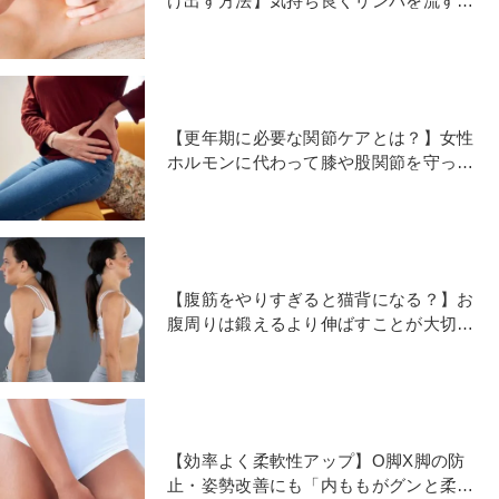
け出す方法】気持ち良くリンパを流す極
上タオルストレッチ
【更年期に必要な関節ケアとは？】女性
ホルモンに代わって膝や股関節を守って
くれる「動的ストレッチ」
【腹筋をやりすぎると猫背になる？】お
腹周りは鍛えるより伸ばすことが大切
「猫背改善お腹ストレッチ」
【効率よく柔軟性アップ】O脚X脚の防
止・姿勢改善にも「内ももがグンと柔ら