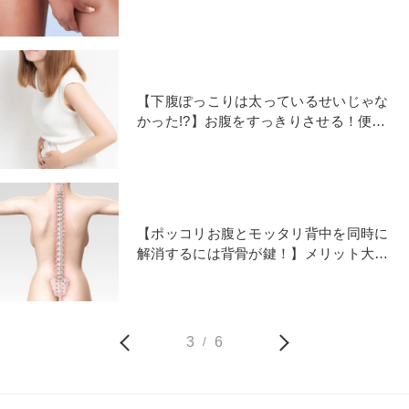
かくなる裏技ストレッチ」
【下腹ぽっこりは太っているせいじゃな
かった!?】お腹をすっきりさせる！便秘
解消ゆらゆらストレッチ
【ポッコリお腹とモッタリ背中を同時に
解消するには背骨が鍵！】メリット大の
かんたん背骨ほぐし
3
6
/