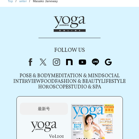
Top
writer
Masako Janeway
FOLLOW US
Facebook
X（旧Twitter）
instagram
note
youtube
line
Google
POSE & BODY
MEDITATION & MIND
SOCIAL
INTERVIEW
FOOD
FASHION & BEAUTY
LIFESTYLE
HOROSCOPE
STUDIO & SPA
最新号
Vol.101