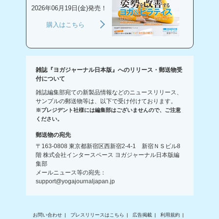
2026年06月19日(金)発売！
購入はこちら
雑誌『ヨガジャーナル日本版』へのリリース・郵送物受
付について
雑誌編集部宛ての新製品情報などのニュースリリース、
サンプルの郵送物等は、以下で受け付けております。
※プレジデント社様には編集部はございませんので、ご注意
ください。
郵送物の宛先
〒163-0808 東京都新宿区西新宿2-4-1 新宿ＮＳビル8
階 株式会社インタースペース ヨガジャーナル日本版編
集部
メールニュース等の宛先：
support@yogajournaljapan.jp
お問い合わせ
プレスリリースはこちら
広告掲載
利用規約