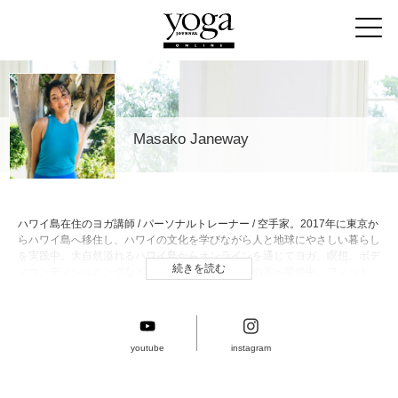
Masako Janeway
ハワイ島在住のヨガ講師 / パーソナルトレーナー / 空手家。2017年に東京か
らハワイ島へ移住し、ハワイの文化を学びながら人と地球にやさしい暮らし
を実践中。大自然溢れるハワイ島からオンラインを通じてヨガ、瞑想、ボデ
続きを読む
ィコンディショニングなどのセッションを世界中の方へ提供中。フィットネ
スとヨガ通算指導歴は30年以上。
youtube
instagram