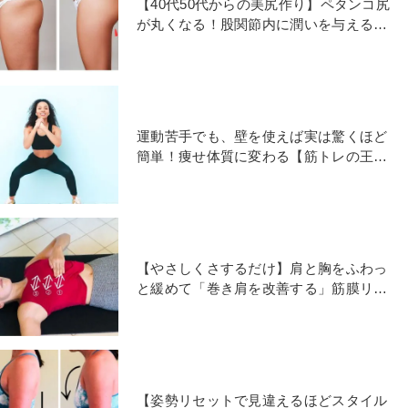
【40代50代からの美尻作り】ペタンコ尻
が丸くなる！股関節内に潤いを与える
「ストレッチ＆エクサ」
運動苦手でも、壁を使えば実は驚くほど
簡単！痩せ体質に変わる【筋トレの王様
スクワット】
【やさしくさするだけ】肩と胸をふわっ
と緩めて「巻き肩を改善する」筋膜リリ
ース
【姿勢リセットで見違えるほどスタイル