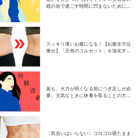
鏡の前で過ごす時間に凹まないためには
【連載 #発酵適齢期】
スッキリ薄いお腹になる！【お腹全方位
痩せ】「天然のコルセット」を強化する
腹筋エクササイズのやり方
炭も、火力が弱くなる前につぎ足しが必
要。元気なときに休養を取ることの大切
さ【連載 #発酵適齢期】
〈気合いはいらない〉ゴロゴロ寝たまま