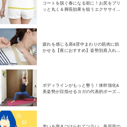
コートを脱ぐ春になる前に！お尻をプリ
ッと丸く＆脚長効果を狙うエクササイズ
2選
疲れを感じる肩&背中まわりの筋肉に効
かせる【夜におすすめ】姿勢別肩入れス
トレッチ
ボディラインがもっと整う！体幹強化&
美姿勢が目指せるヨガの代表的ポーズ
「ハイランジ」
老いを突きつけられてツラい…美容室の