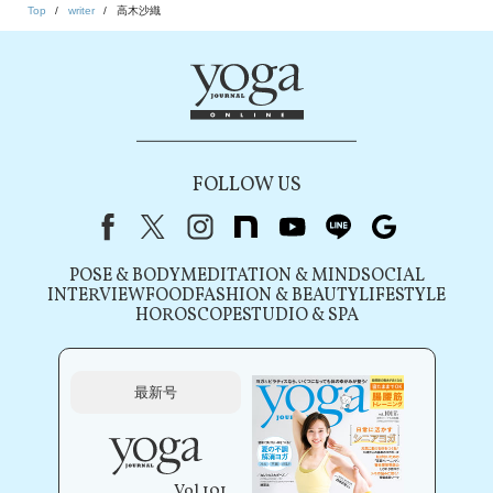
Top
writer
高木沙織
FOLLOW US
Facebook
X（旧Twitter）
instagram
note
youtube
line
Google
POSE & BODY
MEDITATION & MIND
SOCIAL
INTERVIEW
FOOD
FASHION & BEAUTY
LIFESTYLE
HOROSCOPE
STUDIO & SPA
最新号
Vol.101