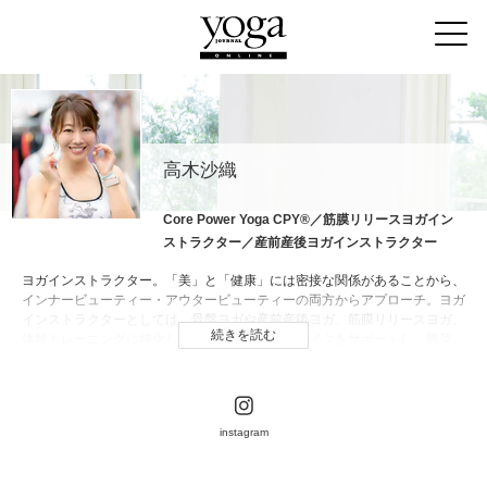
高木沙織
Core Power Yoga CPY®／筋膜リリースヨガイン
ストラクター／産前産後ヨガインストラクター
ヨガインストラクター。「美」と「健康」には密接な関係があることから、
インナービューティー・アウタービューティーの両方からアプローチ。ヨガ
インストラクターとしては、骨盤ヨガや産前産後ヨガ、筋膜リリースヨガ、
続きを読む
体幹トレーニングに特化したクラスなどボディメイクをサポートし、野菜や
果物、雑穀に関する資格も複数所有。“スーパーフード”においては難関のス
ーパーフードエキスパートの資格を持つ。ボディメイクや食に関する記事執
筆・イベントをおこない、多角的なサポートを得意とする。2018～2019年
にはヨガの2大イベントである『yoga fest』『YOGA JAPAN』でのクラスも
instagram
担当。