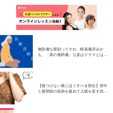
無防備な寝顔ってそれ、軽装備済みか
も。「真の無防備」な姿はドラマとは別
物【連載 #発酵適齢期】
【寝つけない夜にほぐすべき部位】背中
と股関節の筋肉を緩めて入眠を促す四つ
這いストレッチ