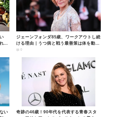
い
ジェーンフォンダ85歳、ワークアウトし続
れば
ける理由｜うつ病と戦う最善策は体を動か
すこと
0
ない
奇跡の46歳！90年代を代表する青春スタ