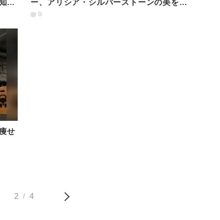
知っ
ー、アリシア・シルバーストーンの美を作
る「健康ルール」
0
痩せ
2
4
/