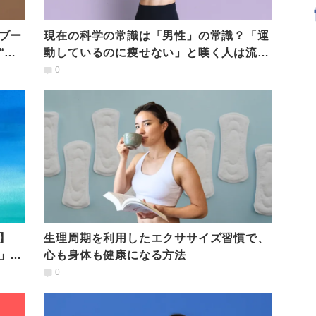
ブー
現在の科学の常識は「男性」の常識？「運
“不
動しているのに痩せない」と嘆く人は流行
よりもデータを見よう
0
】
生理周期を利用したエクササイズ習慣で、
」と
心も身体も健康になる方法
0