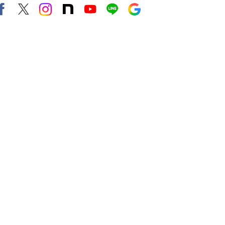
Facebook
X（旧twitter）
instagram
note
Youtube
line
Google