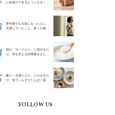
に前屈ができるようになる！腿
裏を少しずつゆるめる「前屈ス
トレッチ」
3
更年期でも元気になった人に、
共通していたこと。多くの相談
を受けてきた私が言える、たっ
たひとつのこと
4
朝の「ヨーグルト」に混ぜるだ
け。骨を支える栄養素をまとめ
て補える食材3選｜管理栄養士が
解説
5
夏の「冷凍うどん」にのせるだ
け。包丁いらずでたんぱく質を
補える組み合わせ3選｜管理栄養
士が解説
FOLLOW US