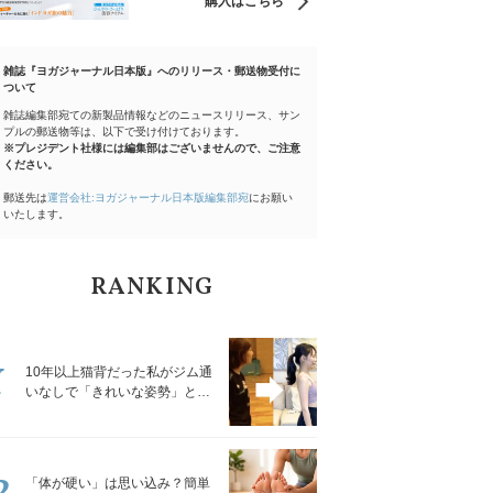
購入はこちら
雑誌『ヨガジャーナル日本版』へのリリース・郵送物受付に
ついて
雑誌編集部宛ての新製品情報などのニュースリリース、サン
プルの郵送物等は、以下で受け付けております。
※プレジデント社様には編集部はございませんので、ご注意
ください。
郵送先は
運営会社:ヨガジャーナル日本版編集部宛
にお願い
いたします。
RANKING
1
10年以上猫背だった私がジム通
いなしで「きれいな姿勢」と褒
められるようになった秘密の習
慣
2
「体が硬い」は思い込み？簡単