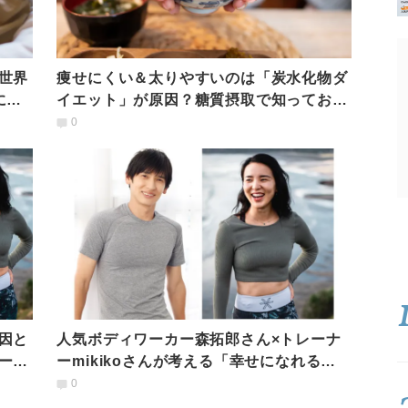
世界
痩せにくい＆太りやすいのは「炭水化物ダ
に必
イエット」が原因？糖質摂取で知っておき
たい２つのポイント
0
因と
人気ボディワーカー森拓郎さん×トレーナ
ーナ
ーmikikoさんが考える「幸せになれるフ
ィットネス」とは
0