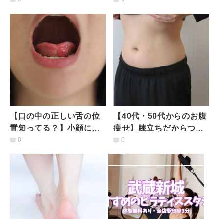
体エクササイズ
エクサ
【口の中の正しい舌の位
【40代・50代からのお腹
置知ってる？】小顔にな
痩せ】膝立ちだからつら
るためには舌の位置が関
くない！初心者におすす
0
0
係していた！「簡単舌筋
めの簡単体幹エクサ
トレ」