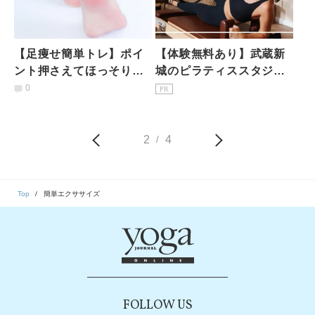
【足痩せ簡単トレ】ポイ
【体験無料あり】武蔵新
ント押さえてほっそり美
城のピラティススタジオ7
脚！ゾウ足スッキリエク
選｜初心者・女性専用を
0
PR
ササイズ
駅徒歩3分で比較
2
4
/
Top
簡単エクササイズ
FOLLOW US