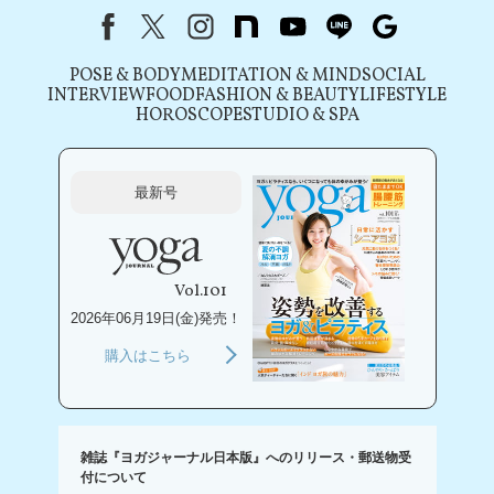
Facebook
X（旧Twitter）
instagram
note
youtube
line
Google
POSE & BODY
MEDITATION & MIND
SOCIAL
INTERVIEW
FOOD
FASHION & BEAUTY
LIFESTYLE
HOROSCOPE
STUDIO & SPA
最新号
Vol.101
2026年06月19日(金)発売！
購入はこちら
雑誌『ヨガジャーナル日本版』へのリリース・郵送物受
付について