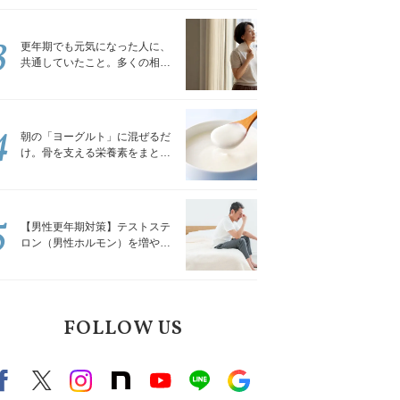
トレッチ」
3
更年期でも元気になった人に、
共通していたこと。多くの相談
を受けてきた私が言える、たっ
たひとつのこと
4
朝の「ヨーグルト」に混ぜるだ
け。骨を支える栄養素をまとめ
て補える食材3選｜管理栄養士が
解説
5
【男性更年期対策】テストステ
ロン（男性ホルモン）を増やす
「５つの食品」
FOLLOW US
Facebook
X（旧twitter）
instagram
note
Youtube
line
Google