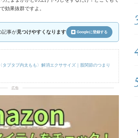
で効果抜群ですよ。
ルの記事が
見つけやすくなります
Googleに
登録する
〈タプタプ内太もも〉解消エクササイズ｜股関節のつまり
広告