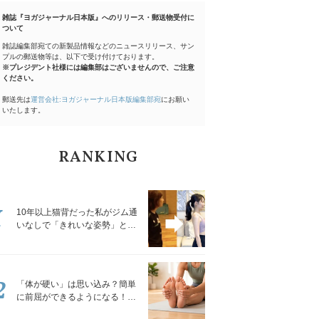
雑誌『ヨガジャーナル日本版』へのリリース・郵送物受付に
ついて
雑誌編集部宛ての新製品情報などのニュースリリース、サン
プルの郵送物等は、以下で受け付けております。
※プレジデント社様には編集部はございませんので、ご注意
ください。
郵送先は
運営会社:ヨガジャーナル日本版編集部宛
にお願い
いたします。
RANKING
1
10年以上猫背だった私がジム通
いなしで「きれいな姿勢」と褒
められるようになった秘密の習
慣
2
「体が硬い」は思い込み？簡単
に前屈ができるようになる！腿
裏を少しずつゆるめる「前屈ス