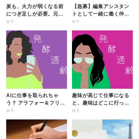
炭も、火力が弱くなる前
【急募】編集アシスタン
につぎ足しが必要。元気
トとして一緒に働く仲間
なときに休養を取ること
を募集しています！
0
0
の大切さ【連載 #発酵適
齢期】
AIに仕事を取られちゃ
趣味が高じて仕事になる
う？ アラフォー＆フリー
と、趣味はどこに行って
ランスライターのリアル
しまうのか？を考えてみ
0
0
【連載 #発酵適齢期】
た【連載 #発酵適齢期】