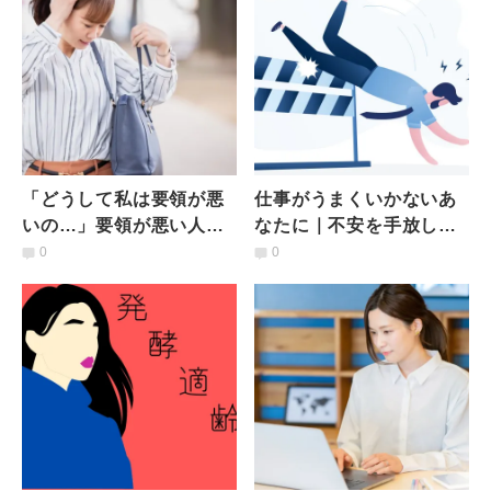
「どうして私は要領が悪
仕事がうまくいかないあ
いの…」要領が悪い人に
なたに｜不安を手放し前
共通する4つの特徴と対処
に進むエネルギーを養う
0
0
法とは？【臨床心理士が
【サボテンのポーズ】
解説】