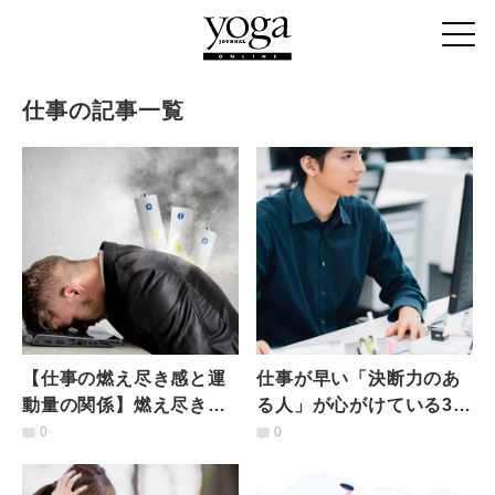
仕事の記事一覧
【仕事の燃え尽き感と運
仕事が早い「決断力のあ
動量の関係】燃え尽き症
る人」が心がけている3つ
候群の回復に有効な「運
のルール｜精神科医が解
0
0
動強度」とは？研究結果
説
が示唆