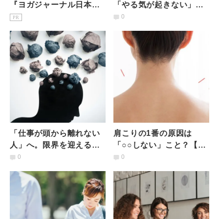
『ヨガジャーナル日本
「やる気が起きない」罪
版』予約購読のご案内
悪感を手放し、交感神経
0
PR
をオン【背中と胸をほぐ
すワーク】
「仕事が頭から離れない
肩こりの1番の原因は
人」へ。限界を迎える前
「○○しない」こと？【今
に知ってほしい仕事の向
すぐ1分】座ってできる
0
0
き合い方とメンタルケア
「ゴリゴリ肩」のソッコ
ーほぐし