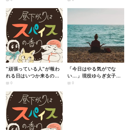
た体側を伸ばすストレッ
トレッチ
チ
"頑張っている人"が報わ
「今日はやる気がでな
れる日はいつか来るの？
い…」現役ゆらぎ女子の
【連載 #昼下がりはスパ
わたしが始業前に10分瞑
0
0
イスの香り】
想することをおすすめす
る理由