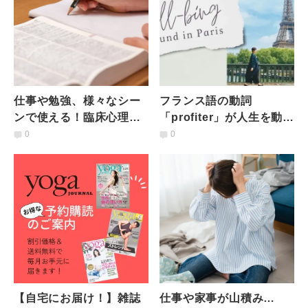
仕事や勉強、様々なシー
フランス語の動詞
ンで使える！臨床心理士
「profiter」が人生を動か
が伝えたい【集中力を高
してくれた話【パリで見
0
0
めるための7つのコツ】
つけた生きやすさのヒン
ト】
【自宅にお届け！】雑誌
仕事や家事が山積み…