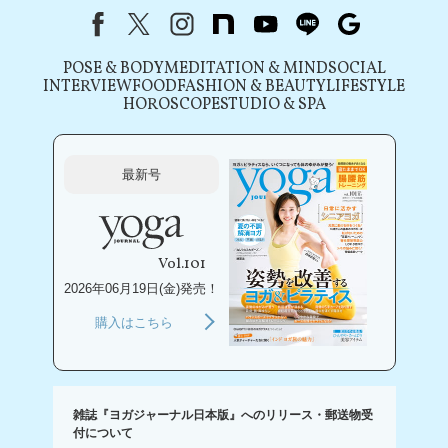
Facebook
X（旧Twitter）
instagram
note
youtube
line
Google
POSE & BODY
MEDITATION & MIND
SOCIAL
INTERVIEW
FOOD
FASHION & BEAUTY
LIFESTYLE
HOROSCOPE
STUDIO & SPA
最新号
Vol.101
2026年06月19日(金)発売！
購入はこちら
雑誌『ヨガジャーナル日本版』へのリリース・郵送物受
付について