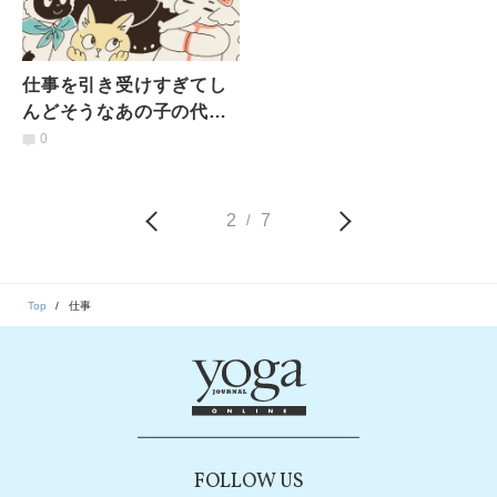
仕事を引き受けすぎてし
んどそうなあの子の代わ
りに【連載 #昼下がりは
0
スパイスの香り】
2
7
/
Top
仕事
FOLLOW US