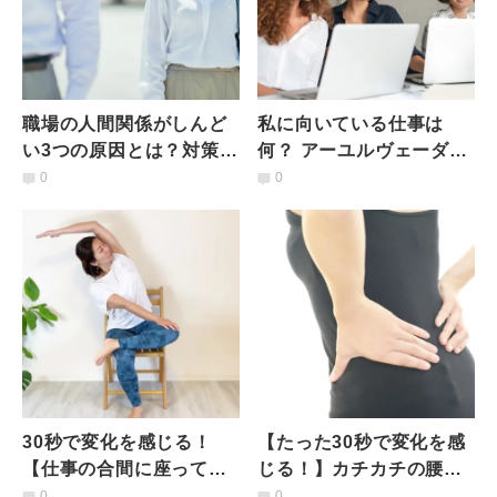
職場の人間関係がしんど
私に向いている仕事は
い3つの原因とは？対策を
何？ アーユルヴェーダ理
臨床心理士が解説
論のタイプ別「働き方の
0
0
ヒント」
30秒で変化を感じる！
【たった30秒で変化を感
【仕事の合間に座ってで
じる！】カチカチの腰回
きる】PC作業で縮こまっ
り＆股関節がほぐれるス
0
0