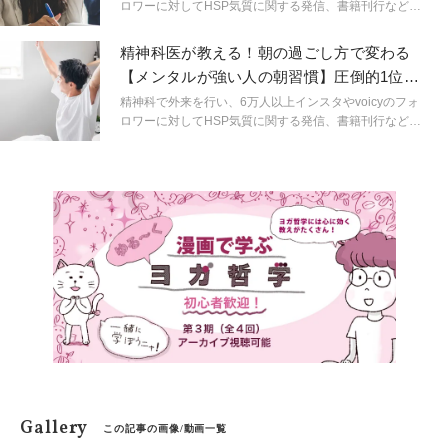
ロワーに対してHSP気質に関する発信、書籍刊行など幅
広い分野で活動する精神科医しょうさんが、HSPやメン
タルヘルスに関する身近なギモンを解説。生きづらいを
精神科医が教える！朝の過ごし方で変わる
ラクにするためのヒントを連載形式で紹介します。
【メンタルが強い人の朝習慣】圧倒的1位の
習慣とは？
精神科で外来を行い、6万人以上インスタやvoicyのフォ
ロワーに対してHSP気質に関する発信、書籍刊行など幅
広い分野で活動する精神科医しょうさんが、HSPやメン
タルヘルスに関する身近なギモンを解説。生きづらいを
ラクにするためのヒントを連載形式で紹介します。
Gallery
この記事の画像/動画一覧