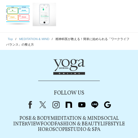
Top
MEDITATION & MIND
精神科医が教える！簡単に始められる「ワークライフ
バランス」の整え方
FOLLOW US
Facebook
X（旧Twitter）
instagram
note
youtube
line
Google
POSE & BODY
MEDITATION & MIND
SOCIAL
INTERVIEW
FOOD
FASHION & BEAUTY
LIFESTYLE
HOROSCOPE
STUDIO & SPA