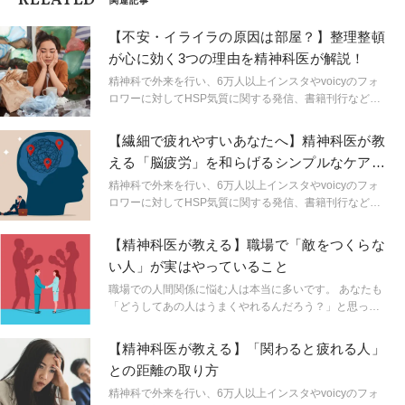
RELATED
関連記事
【不安・イライラの原因は部屋？】整理整頓
が心に効く3つの理由を精神科医が解説！
精神科で外来を行い、6万人以上インスタやvoicyのフォ
ロワーに対してHSP気質に関する発信、書籍刊行など幅
広い分野で活動する精神科医しょうさんが、HSPやメン
タルヘルスに関する身近なギモンを解説。生きづらいを
【繊細で疲れやすいあなたへ】精神科医が教
ラクにするためのヒントを連載形式で紹介します。
える「脳疲労」を和らげるシンプルなケア方
法
精神科で外来を行い、6万人以上インスタやvoicyのフォ
ロワーに対してHSP気質に関する発信、書籍刊行など幅
広い分野で活動する精神科医しょうさんが、HSPやメン
タルヘルスに関する身近なギモンを解説。生きづらいを
【精神科医が教える】職場で「敵をつくらな
ラクにするためのヒントを連載形式で紹介します。
い人」が実はやっていること
職場での人間関係に悩む人は本当に多いです。 あなたも
「どうしてあの人はうまくやれるんだろう？」と思った
ことはありませんか？実は、職場で敵をつくらない人た
ちには共通するちょっとした習慣があります。それを知
【精神科医が教える】「関わると疲れる人」
ることで、あなたの職場環境もより快適になるかもしれ
との距離の取り方
ません。
精神科で外来を行い、6万人以上インスタやvoicyのフォ