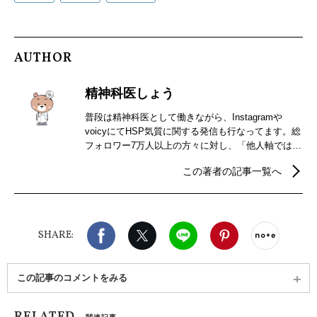
AUTHOR
精神科医しょう
普段は精神科医として働きながら、Instagramや
voicyにてHSP気質に関する発信も行なってます。総
フォロワー7万人以上の方々に対し、「他人軸ではな
く自分軸で気楽に生きられる」をテーマに発信中。
この著者の記事一覧へ
自分軸になりたい方は是非、私の発信をのぞいてみ
てください♪ 書籍
（https://www.amazon.co.jp/dp/4046060034）
Facebook
X（旧twitter）
LINE
Pinterest
noteで
SHARE:
この記事のコメントをみる