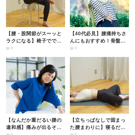
【腰・股関節がスーッと
【40代必見】腰痛持ちさ
ラクになる】椅子ででき
んにもおすすめ！骨盤底
る簡単「お尻の奥をゆる
筋の筋肉量をキープする
0
0
めてほぐすストレッチ」
簡単エクササイズ
【なんだか重だるい腰の
【立ちっぱなしで固まっ
違和感】痛みが出るその
た腰まわりに】寝るだけ
前に！腰まわりを伸ばし
で股関節リセット！仰向
0
0