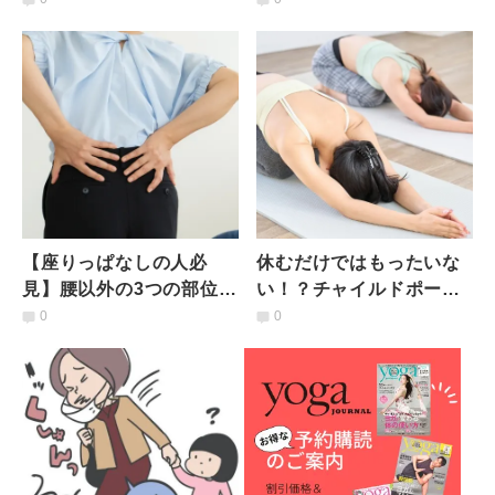
てほぐす腰痛予防ストレ
け合せきのポーズ
ッチ
【座りっぱなしの人必
休むだけではもったいな
見】腰以外の3つの部位を
い！？チャイルドポーズ
一気にゆるめる！腰痛改
の効果を再確認＆やりや
0
0
善一石三鳥エクササイズ
すくするコツ