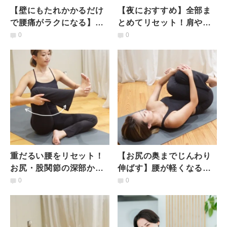
【壁にもたれかかるだけ
【夜におすすめ】全部ま
で腰痛がラクになる】簡
とめてリセット！肩や
単だから運動嫌いの人も
首、背中、腰、脚の疲
0
0
継続できる！腰痛改善ス
れ...全身に効く万能スト
トレッチ
レッチ
重だるい腰をリセット！
【お尻の奥までじんわり
お尻・股関節の深部から
伸ばす】腰が軽くなる仰
ゆるめるゆらゆらストレ
向けストレッチ
0
0
ッチ