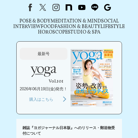
Facebook
X（旧Twitter）
instagram
note
youtube
line
Google
POSE & BODY
MEDITATION & MIND
SOCIAL
INTERVIEW
FOOD
FASHION & BEAUTY
LIFESTYLE
HOROSCOPE
STUDIO & SPA
最新号
Vol.101
2026年06月19日(金)発売！
購入はこちら
雑誌『ヨガジャーナル日本版』へのリリース・郵送物受
付について