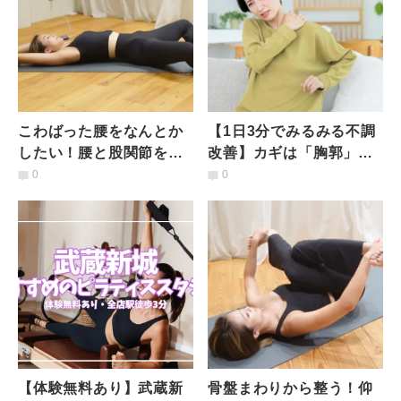
こわばった腰をなんとか
【1日3分でみるみる不調
したい！腰と股関節をや
改善】カギは「胸郭」の
さしく整えるストレッチ
可動性！？肩こり＆腰痛
0
0
がラクになる一石二鳥エ
クサ
【体験無料あり】武蔵新
骨盤まわりから整う！仰