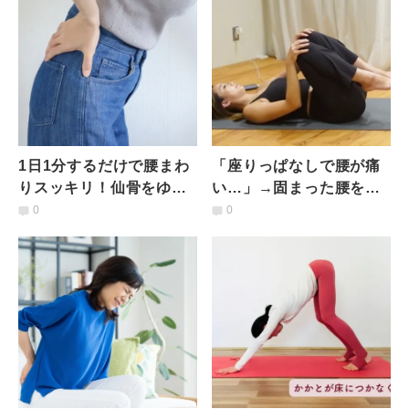
1日1分するだけで腰まわ
「座りっぱなしで腰が痛
りスッキリ！仙骨をゆる
い…」→固まった腰をや
める〈寝ながらストレッ
さしく解放！両膝を抱え
0
0
チ〉
てほぐすストレッチ