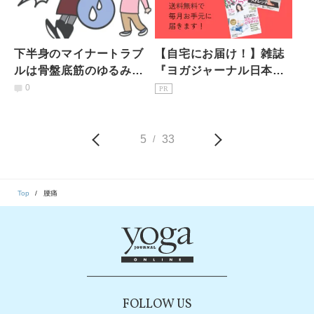
下半身のマイナートラブ
【自宅にお届け！】雑誌
ルは骨盤底筋のゆるみが
『ヨガジャーナル日本
原因かも！【尿もれ・
版』予約購読のご案内
0
PR
痔・腰痛】に効く１ポー
ズエクサ
5
33
/
Top
腰痛
FOLLOW US