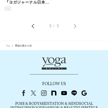
『ヨガジャーナル日本
版』予約購読のご案内
PR
3
3
/
Top
季節の変わり目
FOLLOW US
Facebook
X（旧Twitter）
instagram
note
youtube
line
Google
POSE & BODY
MEDITATION & MIND
SOCIAL