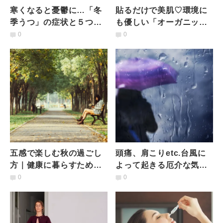
寒くなると憂鬱に…「冬
貼るだけで美肌♡環境に
季うつ」の症状と５つの
も優しい「オーガニッ
対処法
ク」シートマスク５選
0
0
五感で楽しむ秋の過ごし
頭痛、肩こりetc.台風に
方｜健康に暮らすための
よって起きる厄介な気象
アーユルヴェーダの知恵
病｜簡単ヨガポーズで解
0
0
とは
消！