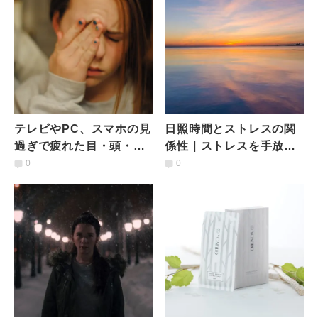
テレビやPC、スマホの見
日照時間とストレスの関
過ぎで疲れた目・頭・首
係性｜ストレスを手放す
の簡単ケア方法とヨガ動
簡単な方法とは
0
0
画