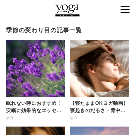
季節の変わり目の記事一覧
眠れない時におすすめ！
【寝たままOKヨガ動画】
安眠に効果的なエッセン
寝起きのだるさ・背中や
シャルオイル
腰のこり・頭痛の原因と
0
0
改善方法