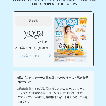
INTERVIEW
FOOD
FASHION & BEAUTY
LIFESTYLE
HOROSCOPE
STUDIO & SPA
最新号
Vol.101
2026年06月19日(金)発売！
購入はこちら
雑誌『ヨガジャーナル日本版』へのリリース・郵送物受
付について
雑誌編集部宛ての新製品情報などのニュースリリース、
サンプルの郵送物等は、以下で受け付けております。
※プレジデント社様には編集部はございませんので、ご注意
ください。