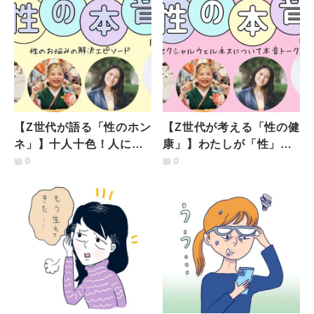
【Z世代が語る「性のホン
【Z世代が考える「性の健
ネ」】十人十色！人に話
康」】わたしが「性」に
しづらい性の悩みをわた
ついて発信するようにな
0
0
しはコレで解決
った理由