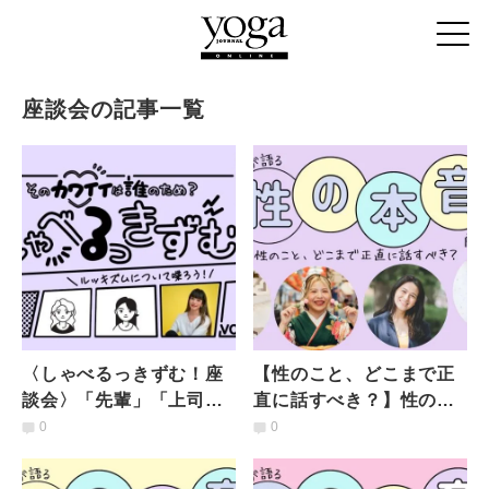
座談会の記事一覧
〈しゃべるっきずむ！座
【性のこと、どこまで正
談会〉「先輩」「上司」
直に話すべき？】性の情
になった私たちが「ルッ
報を扱う葛藤と「セクシ
0
0
キズム」を生まないため
ャルウェルネス」の重要
には？
性