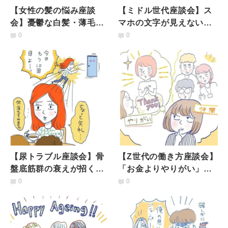
【女性の髪の悩み座談
【ミドル世代座談会】ス
会】憂鬱な白髪・薄毛問
マホの文字が見えない…
題「隠す、生かす」それ
避けられない「目の老
0
0
ぞれのつき合い方をリア
化」いつから感じた？対
ルトーク
策してる？
【尿トラブル座談会】骨
【Z世代の働き方座談会】
盤底筋群の衰えが招く尿
「お金よりやりがい」
漏れ、湯漏れ…相談しに
「残業NG」？20代男女
0
0
くい「シモの悩み」直球
が理想の働き方を赤裸々
トーク
トーク