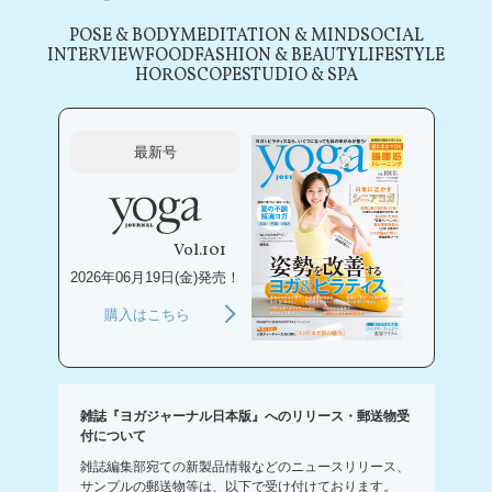
POSE & BODY
MEDITATION & MIND
SOCIAL
INTERVIEW
FOOD
FASHION & BEAUTY
LIFESTYLE
HOROSCOPE
STUDIO & SPA
最新号
Vol.101
2026年06月19日(金)発売！
購入はこちら
雑誌『ヨガジャーナル日本版』へのリリース・郵送物受
付について
雑誌編集部宛ての新製品情報などのニュースリリース、
サンプルの郵送物等は、以下で受け付けております。