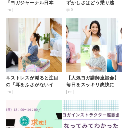
『ヨガジャーナル日本
ずかしさはどう乗り越え
版』予約購読のご案内
た？」「どこまで残
0
PR
す？」30・40代女性本音
トーク
耳ストレスが減ると注目
【人気ヨガ講師座談会】
の「耳をふさがないイヤ
毎日をスッキリ爽快に過
ホン」、ヨガ講師が実際
ごすための「野菜つぶ」
PR
PR
に使ってみたところ…
朝習慣って？