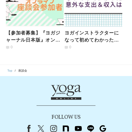
【参加者募集】『ヨガジ
ヨガインストラクターに
ャーナル日本版』オンラ
なって初めてわかった意
イン座談会
外な支出＆収入とは｜ぶ
0
0
っちゃけ座談会
Top
座談会
FOLLOW US
Facebook
X（旧Twitter）
instagram
note
youtube
line
Google