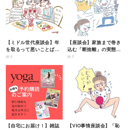
【ミドル世代座談会】年
【座談会】家族まで巻き
を取るって悪いことばか
込む「断捨離」の実態…
りじゃない？20代との変
捨ててよかったモノと捨
0
0
化と「加齢の受け入れ
てなきゃよかったモノと
方」
は？
【自宅にお届け！】雑誌
【VIO事情座談会】「恥