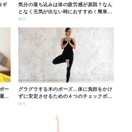
気分の落ち込みは体の疲労感が原因？なん
となく元気が出ない時におすすめ！簡単15
分ヨガ動画
0
ポー
グラグラする木のポーズ…体に負担をかけ
運動
ずに安定させるための４つのチェックポイ
ント
0