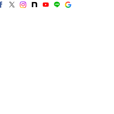
Facebook
X（旧twitter）
instagram
note
Youtube
line
Google