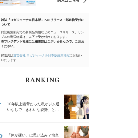
購入はこちら
雑誌『ヨガジャーナル日本版』へのリリース・郵送物受付に
ついて
雑誌編集部宛ての新製品情報などのニュースリリース、サン
プルの郵送物等は、以下で受け付けております。
※プレジデント社様には編集部はございませんので、ご注意
ください。
郵送先は
運営会社:ヨガジャーナル日本版編集部宛
にお願い
いたします。
RANKING
1
10年以上猫背だった私がジム通
いなしで「きれいな姿勢」と褒
められるようになった秘密の習
慣
2
「体が硬い」は思い込み？簡単