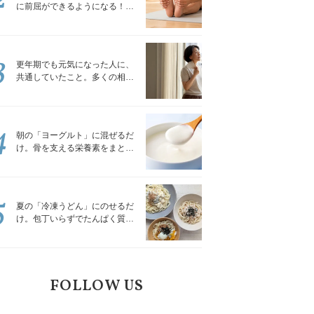
に前屈ができるようになる！腿
裏を少しずつゆるめる「前屈ス
トレッチ」
3
更年期でも元気になった人に、
共通していたこと。多くの相談
を受けてきた私が言える、たっ
たひとつのこと
4
朝の「ヨーグルト」に混ぜるだ
け。骨を支える栄養素をまとめ
て補える食材3選｜管理栄養士が
解説
5
夏の「冷凍うどん」にのせるだ
け。包丁いらずでたんぱく質を
補える組み合わせ3選｜管理栄養
士が解説
FOLLOW US