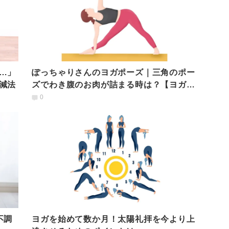
…」
ぽっちゃりさんのヨガポーズ｜三角のポー
減法
ズでわき腹のお肉が詰まる時は？【ヨガ動
画】
0
不調
ヨガを始めて数か月！太陽礼拝を今より上