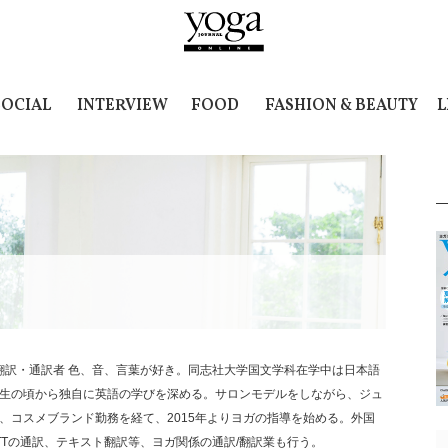
SOCIAL
INTERVIEW
FOOD
FASHION & BEAUTY
L
ガ翻訳・通訳者 色、音、言葉が好き。同志社大学国文学科在学中は日本語
生の頃から独自に英語の学びを深める。サロンモデルをしながら、ジュ
、コスメブランド勤務を経て、2015年よりヨガの指導を始める。外国
TTの通訳、テキスト翻訳等、ヨガ関係の通訳/翻訳業も行う。