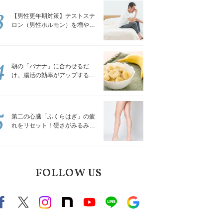
3
【男性更年期対策】テストステ
ロン（男性ホルモン）を増やす
「５つの食品」
4
朝の「バナナ」に合わせるだ
け。腸活の効率がアップする食
べ方3選｜食の専門家が解説
5
第二の心臓「ふくらはぎ」の疲
れをリセット！硬さがみるみる
ほぐれる「壁を使ってできる簡
単ストレッチ」
FOLLOW US
Facebook
X（旧twitter）
instagram
note
Youtube
line
Google