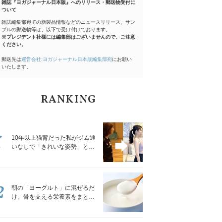
雑誌『ヨガジャーナル日本版』へのリリース・郵送物受付に
ついて
雑誌編集部宛ての新製品情報などのニュースリリース、サン
プルの郵送物等は、以下で受け付けております。
※プレジデント社様には編集部はございませんので、ご注意
ください。
郵送先は
運営会社:ヨガジャーナル日本版編集部宛
にお願い
いたします。
RANKING
1
10年以上猫背だった私がジム通
いなしで「きれいな姿勢」と褒
められるようになった秘密の習
慣
2
朝の「ヨーグルト」に混ぜるだ
け。骨を支える栄養素をまとめ
て補える食材3選｜管理栄養士が
解説