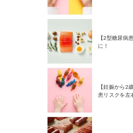
【2型糖尿病
に！
【妊娠から2歳
患リスクを左