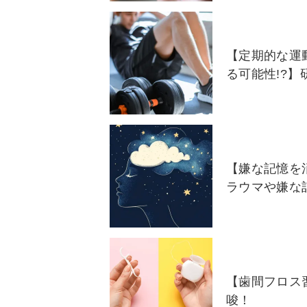
【定期的な運
る可能性!?
【嫌な記憶を
ラウマや嫌な
【歯間フロス
唆！