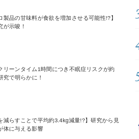
ロ製品の甘味料が食欲を増加させる可能性!?】
究が示唆！
クリーンタイム1時間につき不眠症リスクが約
】研究で明らかに！
減らすことで平均約3.4kg減量!?】研究から見
が体に与える影響