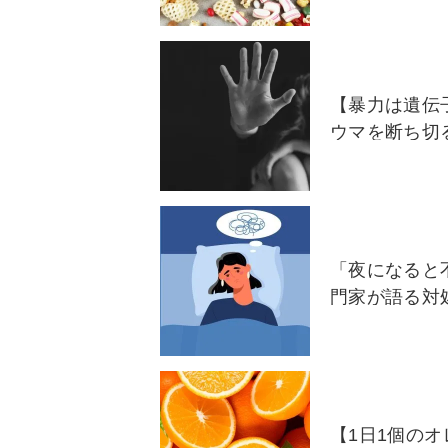
【暴力は遺伝
ウマを断ち切
「夜になると
門家が語る対
【1日1個の