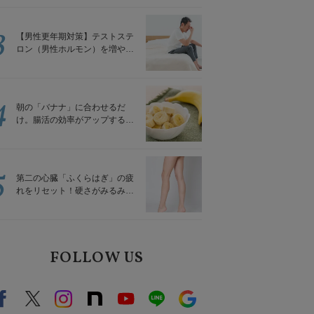
解説
3
【男性更年期対策】テストステ
ロン（男性ホルモン）を増やす
「５つの食品」
4
朝の「バナナ」に合わせるだ
け。腸活の効率がアップする食
べ方3選｜食の専門家が解説
5
第二の心臓「ふくらはぎ」の疲
れをリセット！硬さがみるみる
ほぐれる「壁を使ってできる簡
単ストレッチ」
FOLLOW US
Facebook
X（旧twitter）
instagram
note
Youtube
line
Google