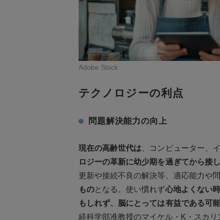
Adobe Stock
テクノロジーの利点
問題解決能力の向上
現在の高齢世代は
、コンピューター、
ロジーの革新に幼少期を過ぎてから接
更新や接続不良の解決等、適応能力や
もの
となる。使い慣れず
心地よくない
もしれず、
脳にとっては有益である可
経科学部准教授のマイケル・K・スカリ