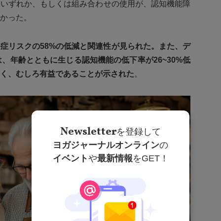
のいずれか、もしくは組み合わせの使用が、認知機能障
かった。
症リスクの58%の低減と関連性が見られた。また、デ
、年齢とともに生じる認知機能の低下率が26~30%低
く、むしろ有益であることが示された
。
Newsletter
を登録して
ヨガジャーナルオンライン
の
イベント
や
最新情報
をGET！