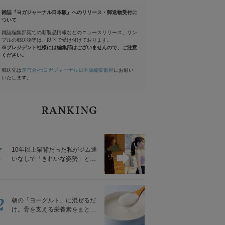
雑誌『ヨガジャーナル日本版』へのリリース・郵送物受付に
ついて
雑誌編集部宛ての新製品情報などのニュースリリース、サン
プルの郵送物等は、以下で受け付けております。
※プレジデント社様には編集部はございませんので、ご注意
ください。
郵送先は
運営会社:ヨガジャーナル日本版編集部宛
にお願い
いたします。
RANKING
1
10年以上猫背だった私がジム通
いなしで「きれいな姿勢」と褒
められるようになった秘密の習
慣
2
朝の「ヨーグルト」に混ぜるだ
け。骨を支える栄養素をまとめ
て補える食材3選｜管理栄養士が