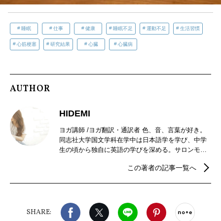
睡眠
仕事
健康
睡眠不足
運動不足
生活習慣
心筋梗塞
研究結果
心臓
心臓病
AUTHOR
HIDEMI
ヨガ講師 /ヨガ翻訳・通訳者 色、音、言葉が好き。
同志社大学国文学科在学中は日本語学を学び、中学
生の頃から独自に英語の学びを深める。サロンモデ
ルをしながら、ジュエリーブランド、コスメブラン
この著者の記事一覧へ
ド勤務を経て、2015年よりヨガの指導を始める。外
国人講師のWSやTTの通訳、テキスト翻訳等、ヨガ
関係の通訳/翻訳業も行う。
Facebook
X（旧twitter）
LINE
Pinterest
noteで
SHARE: