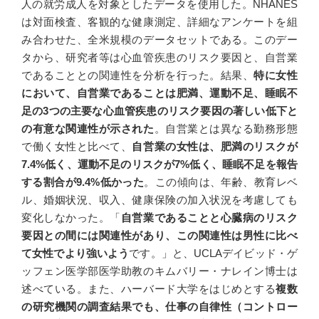
人の就労成人を対象としたデータを使用した。NHANES
は対面検査、客観的な健康測定、詳細なアンケートを組
み合わせた、全米規模のデータセットである。このデー
タから、研究者等は心血管疾患のリスク要因と、自営業
であることとの関連性を分析を行った。結果、
特に女性
において、自営業であることは肥満、運動不足、睡眠不
足の3つの主要な心血管疾患のリスク要因の著しい低下と
の有意な関連性が示された
。自営業とは異なる勤務形態
で働く女性と比べて、
自営業の女性は、肥満のリスクが
7.4%低く、運動不足のリスクが7%低く、睡眠不足を報告
する割合が9.4%低かった
。この傾向は、年齢、教育レベ
ル、婚姻状況、収入、健康保険の加入状況を考慮しても
変化しなかった。「
自営業であることと心臓病のリスク
要因との間には関連性があり、この関連性は男性に比べ
て女性でより強いよう
です。」と、UCLAデイビッド・ゲ
ッフェン医学部医学助教のキムバリー・ナレイン博士は
述べている。また、ハーバード大学をはじめとする
複数
の研究機関の調査結果でも、仕事の自律性（コントロー