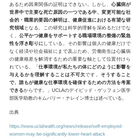
あるため因果関係の証明はできない。しかし、
心臓病が
世界中で主要な死亡原因の一つである中、変更可能な社
会的・職業的要因の解明は、健康促進における有望な研
究領域
となる。この研究は科学的理解を深めるだけでな
く、
公平かつ健康をサポートする職場環境の整備の緊急
性を浮き彫りに
している。その影響は個人の健康だけで
なく経済や社会福祉にまで及ぶため、労働衛生は心臓病
の健康格差を解消するための重要な軸として位置付けら
れている。「
仕事環境が私たちの体にどのように影響を
与えるかを理解することは不可欠
です。
そうすること
で、誰もが健康な仕事環境を確保するための方法を考案
できる
からです。」UCLAのデイビッド・ゲッフェン医学
部医学助教のキムバリー・ナレイン博士は述べている。
出典
https://www.uclahealth.org/news/release/self-employed-
women-may-be-significantly-lower-heart-attack