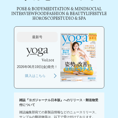
POSE & BODY
MEDITATION & MIND
SOCIAL
INTERVIEW
FOOD
FASHION & BEAUTY
LIFESTYLE
HOROSCOPE
STUDIO & SPA
最新号
Vol.101
2026年06月19日(金)発売！
購入はこちら
雑誌『ヨガジャーナル日本版』へのリリース・郵送物受
付について
雑誌編集部宛ての新製品情報などのニュースリリース、
サンプルの郵送物等は、以下で受け付けております。