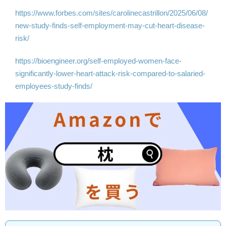
https://www.forbes.com/sites/carolinecastrillon/2025/06/08/
new-study-finds-self-employment-may-cut-heart-disease-
risk/
https://bioengineer.org/self-employed-women-face-
significantly-lower-heart-attack-risk-compared-to-salaried-
employees-study-finds/