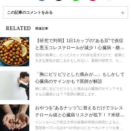
この記事のコメントをみる
RELATED
関連記事
【研究で判明】1日1カップの“ある豆”で炎症
と悪玉コレステロールが減少！心臓病・糖尿
病予防にも？
普段の食事に、たった1カップの豆を足すだけで、健康に
大きな変化が起こるかもしれない。最新の研究で、ヒヨ
コ豆と黒豆が「炎症」や「悪玉コレステロール」を減ら
す効果を持つことがわかり、心臓病や糖尿病などの慢性
「胸にピリピリとした痛みが…」もしかして
疾患のリスクを下げる可能性があると報告された。
心臓病のサインかも？医師が解説
胸に感じるピリピリとした痛みは心臓病のサイン？そも
そも心臓病とは？？医師が解説します。
おやつを"あるナッツ"に替えるだけでコレス
テロール値と心臓病リスクが低下！？米研究
が示唆
ペンシルベニア州立大学の栄養科学部の研究によると、
普段食べているおやつの代わりにピーカンナッツを食べ