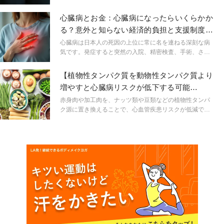
た人は、心臓の健康に悪影響を及ぼすとされるコレステ
ロール値の低下を示した。
心臓病とお金：心臓病になったらいくらかか
る？意外と知らない経済的負担と支援制度
〈医師監修〉
心臓病は日本人の死因の上位に常に名を連ねる深刻な病
気です。発症すると突然の入院、精密検査、手術、さら
には退院後の継続的な通院や投薬管理が必要となり、精
神的なショックとともに経済的な負担も一気にのしかか
【植物性タンパク質を動物性タンパク質より
ってきます。しかし、日本には公的医療保険制度をはじ
増やすと心臓病リスクが低下する可能
めとする経済的支援制度があり、知識を持って活用すれ
性！？】研究結果が示唆
ば、治療と生活の両立が可能になります。本稿では、心
赤身肉や加工肉を、ナッツ類や豆類などの植物性タンパ
臓病にかかる実際の費用と、公的支援の全体像を詳しく
ク源に置き換えることで、心血管疾患リスクが低減でき
解説します。
る可能性が新しい研究によって示された。