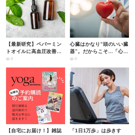
【最新研究】ペパーミン
心臓はかなり“頭のいい臓
トオイルに高血圧改善の
器”。だからこそ…「心臓
可能性｜20日間の摂取で
が疲れる」と起こること
0
0
血圧低下
とは？医師が解説
【自宅にお届け！】雑誌
「1日1万歩」は歩きす