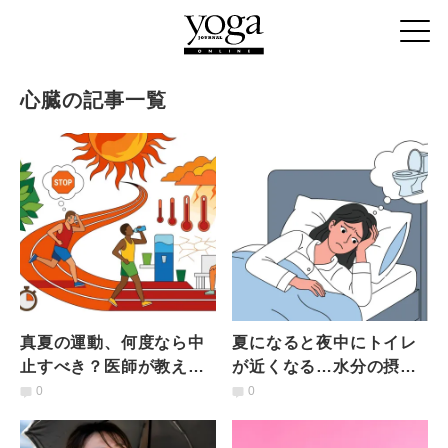
心臓の記事一覧
真夏の運動、何度なら中
夏になると夜中にトイレ
止すべき？医師が教え
が近くなる…水分の摂り
る、心臓と血圧を守る
すぎ？それとも心臓・腎
0
0
「運動をやめるサイン」
臓のサイン？医師が教え
る受診の目安