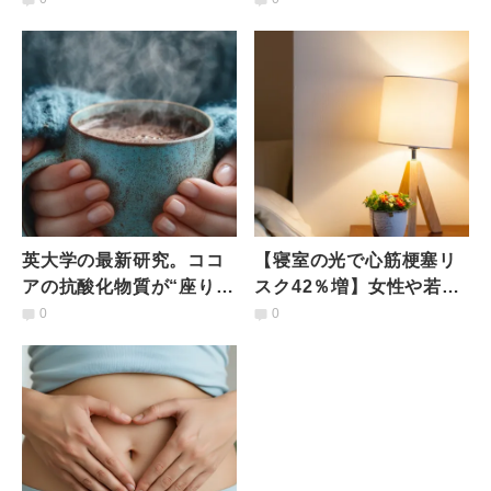
い？知っておきたい意外
な原因｜医師が解説
英大学の最新研究。ココ
【寝室の光で心筋梗塞リ
アの抗酸化物質が“座りす
スク42％増】女性や若年
ぎ血管リスク”を防ぐ可能
層は特に影響があること
0
0
性
を研究結果が示唆