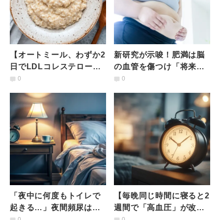
【オートミール、わずか2
新研究が示唆！肥満は脳
日でLDLコレステロール
の血管を傷つけ「将来の
が低下】研究でみえた食
認知症リスク」を高める
0
0
べ方のポイントは？
可能性。予防する方法
は？
「夜中に何度もトイレで
【毎晩同じ時間に寝ると2
起きる…」夜間頻尿は泌
週間で「高血圧」が改
尿器だけが原因じゃな
善】研究結果が示唆
0
0