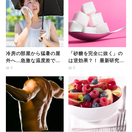
冷房の部屋から猛暑の屋
「砂糖を完全に抜く」の
外へ…急激な温度差で血
は逆効果？！ 最新研究が
圧と心臓に何が起こる？
示した腸内環境と代謝へ
0
0
医師が解説
の意外な影響