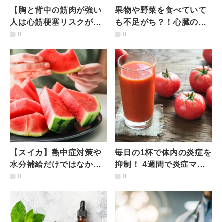
【胸と背中の筋肉が強い
果物や野菜を食べていて
人は心筋梗塞リスクが低
も不足がち？！心臓の健
い！？】筋肉の密度と心
康に関わる「フラバノー
0
0
筋梗塞リスクの関連を研
ル」専門家がすすめる摂
究が示唆
り方とは【最新研究】
【スイカ】熱中症対策や
毎日の1杯で体内の炎症を
水分補給だけではなかっ
抑制！ 4週間で炎症マー
た！心臓病リスクを下げ
カーが低下、トマト×大豆
0
0
る可能性があることが研
ジュースに慢性炎症改善
究で明らかに
の可能性【米研究】