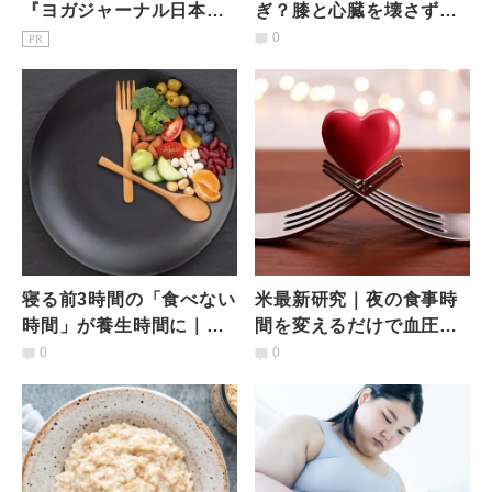
『ヨガジャーナル日本
ぎ？膝と心臓を壊さず健
版』予約購読のご案内
康寿命を延ばす「黄金の
0
PR
歩数」とは
寝る前3時間の「食べない
米最新研究｜夜の食事時
時間」が養生時間に｜就
間を変えるだけで血圧が
寝前の食事を控えること
低下、心拍も安定！【就
0
0
で、夜間の血圧や心拍、
寝前3時間ルールとは？】
血糖指標に良い変化が？