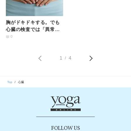
胸がドキドキする。でも
心臓の検査では「異常な
し」胃腸の調子が心臓に
0
影響？医師が教える〈腸
－心連関〉の最新知見
1
4
/
Top
心臓
FOLLOW US