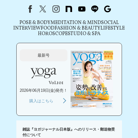
Facebook
X（旧Twitter）
instagram
note
youtube
line
Google
POSE & BODY
MEDITATION & MIND
SOCIAL
INTERVIEW
FOOD
FASHION & BEAUTY
LIFESTYLE
HOROSCOPE
STUDIO & SPA
最新号
Vol.101
2026年06月19日(金)発売！
購入はこちら
雑誌『ヨガジャーナル日本版』へのリリース・郵送物受
付について