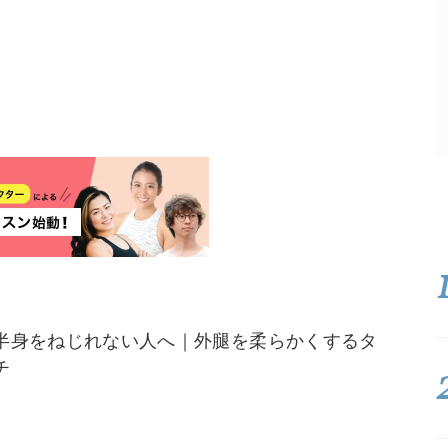
半身をねじれない人へ｜外腿を柔らかくするタ
チ