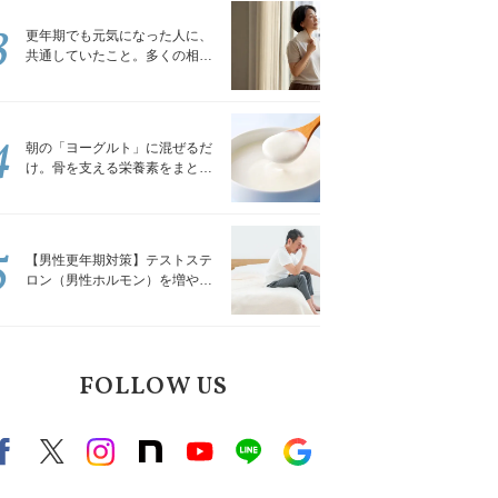
3
更年期でも元気になった人に、
共通していたこと。多くの相談
を受けてきた私が言える、たっ
たひとつのこと
4
朝の「ヨーグルト」に混ぜるだ
け。骨を支える栄養素をまとめ
て補える食材3選｜管理栄養士が
解説
5
【男性更年期対策】テストステ
ロン（男性ホルモン）を増やす
「５つの食品」
FOLLOW US
Facebook
X（旧twitter）
instagram
note
Youtube
line
Google