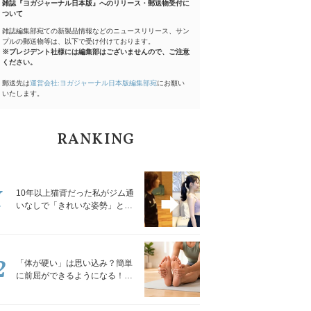
雑誌『ヨガジャーナル日本版』へのリリース・郵送物受付に
ついて
雑誌編集部宛ての新製品情報などのニュースリリース、サン
プルの郵送物等は、以下で受け付けております。
※プレジデント社様には編集部はございませんので、ご注意
ください。
郵送先は
運営会社:ヨガジャーナル日本版編集部宛
にお願い
いたします。
RANKING
1
10年以上猫背だった私がジム通
いなしで「きれいな姿勢」と褒
められるようになった秘密の習
慣
2
「体が硬い」は思い込み？簡単
に前屈ができるようになる！腿
裏を少しずつゆるめる「前屈ス
トレッチ」