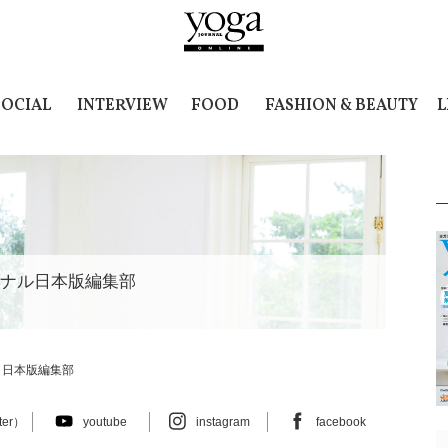
SOCIAL
INTERVIEW
FOOD
FASHION & BEAUTY
L
ナル日本版編集部
 日本版編集部
ter）
youtube
instagram
facebook