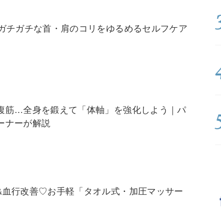
】ガチガチな首・肩のコリをゆるめるセルフケア
腹筋…全身を鍛えて「体軸」を強化しよう｜パ
ーナーが解説
&血行改善♡お手軽「タオル式・加圧マッサー