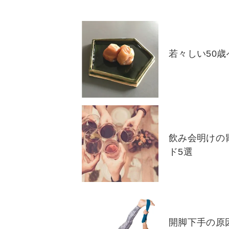
若々しい50
飲み会明けの
ド5選
開脚下手の原