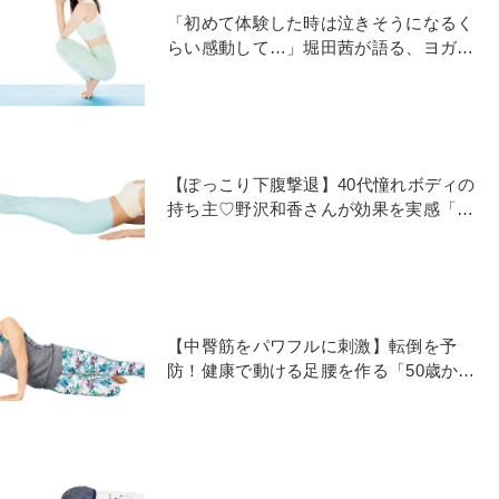
「初めて体験した時は泣きそうになるく
らい感動して…」堀田茜が語る、ヨガに
導かれた理由とは？
【ぽっこり下腹撃退】40代憧れボディの
持ち主♡野沢和香さんが効果を実感「パ
ーツ別ヨガトレ」
【中臀筋をパワフルに刺激】転倒を予
防！健康で動ける足腰を作る「50歳から
の筋力UPヨガ」