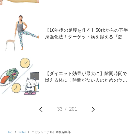
【10年後の足腰を作る】50代からの下半
身強化法！ターゲット筋を鍛える「筋力
アップヨガ」
【ダイエット効果が最大に】隙間時間で
燃える体に！時間がない人のためのヤセ
る「ヨガ＆食べ方」7カ条
33
201
/
Top
writer
ヨガジャーナル日本版編集部