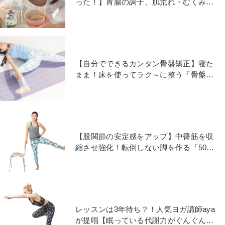
った！】胃腸の調子、肌荒れ・むくみが
改善「プチ断食」やり方
【自分でできるカンタン骨盤矯正】寝た
まま！床を使ってラク～に整う「骨盤後
傾」解消ヨガ
【股関節の安定感をアップ】中臀筋を収
縮させ強化！転倒しない脚を作る「50歳
からのヨガ」
レッスンは3年待ち？！人気ヨガ講師aya
が提唱【眠っている代謝力がぐんぐん上