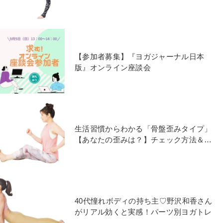
がる】魔法のメソッド
【参加者募集】『ヨガジャーナル日本
版』オンライン座談会
生活習慣からわかる「骨盤歪みタイプ」
【あなたの歪みは？】チェック方法＆歪
み解消ワーク
40代憧れボディの持ち主♡野沢和香さん
がリアル効くと実感！パーツ別ヨガトレ