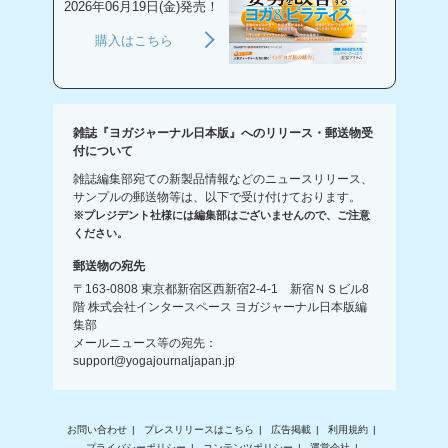
2026年06月19日(金)発売！
購入はこちら
雑誌『ヨガジャーナル日本版』へのリリース・郵送物受
付について
雑誌編集部宛ての新製品情報などのニュースリリース、
サンプルの郵送物等は、以下で受け付けております。
※プレジデント社様には編集部はございませんので、ご注意
ください。
郵送物の宛先
〒163-0808 東京都新宿区西新宿2-4-1 新宿ＮＳビル8
階 株式会社インタースペース ヨガジャーナル日本版編
集部
メールニュース等の宛先：
support@yogajournaljapan.jp
お問い合わせ
プレスリリースはこちら
広告掲載
利用規約
プライバシーポリシー
コンテンツポリシー
運営会社