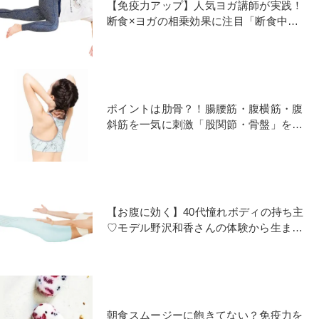
【免疫力アップ】人気ヨガ講師が実践！
断食×ヨガの相乗効果に注目「断食中の
解毒作用を促進するヨガ」
ポイントは肋骨？！腸腰筋・腹横筋・腹
斜筋を一気に刺激「股関節・骨盤」を安
定させる後屈のやり方
【お腹に効く】40代憧れボディの持ち主
♡モデル野沢和香さんの体験から生まれ
た「パーツ別ヨガトレ」
朝食スムージーに飽きてない？免疫力を