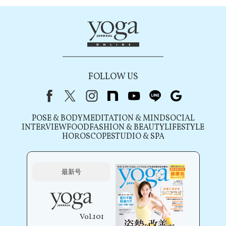
FOLLOW US
Facebook
X（旧Twitter）
instagram
note
youtube
line
Google
POSE & BODY
MEDITATION & MIND
SOCIAL
INTERVIEW
FOOD
FASHION & BEAUTY
LIFESTYLE
HOROSCOPE
STUDIO & SPA
最新号
Vol.101