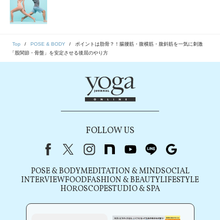
Top
POSE & BODY
ポイントは肋骨？！腸腰筋・腹横筋・腹斜筋を一気に刺激
「股関節・骨盤」を安定させる後屈のやり方
FOLLOW US
Facebook
X（旧Twitter）
instagram
note
youtube
line
Google
POSE & BODY
MEDITATION & MIND
SOCIAL
INTERVIEW
FOOD
FASHION & BEAUTY
LIFESTYLE
HOROSCOPE
STUDIO & SPA