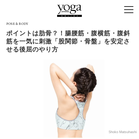
POSE & BODY
ポイントは肋骨？！腸腰筋・腹横筋・腹斜
筋を一気に刺激「股関節・骨盤」を安定さ
せる後屈のやり方
Shoko Matsuhashi