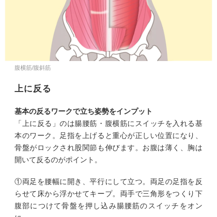
腹横筋/腹斜筋
上に反る
基本の反るワークで立ち姿勢をインプット
「上に反る」のは腸腰筋・腹横筋にスイッチを入れる基
本のワーク。足指を上げると重心が正しい位置になり、
骨盤がロックされ股関節も伸びます。お腹は薄く、胸は
開いて反るのがポイント。
①両足を腰幅に開き、平行にして立つ。両足の足指を反
らせて床から浮かせてキープ。両手で三角形をつくり下
腹部につけて骨盤を押し込み腸腰筋のスイッチをオン