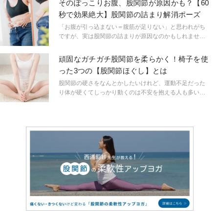
そのぽっこりお腹、股関節が原因かも？【60
秒で効果絶大】股関節の詰まり解消ポーズ
「お腹が引っ込まない＝腹筋が足りない」と思われがち
ですが、実は股関節の詰まりが原因なのかもしれませ
ん。また股関節が詰まると、ぽっこりお腹だけではなく
骨盤が歪んだり腰痛になってしまうことも…。股関節の
頑固なガチガチ股関節を柔らかく！椅子を使
詰まる原因や、気になる解消法をチェックしていきまし
った3つの【股関節ほぐし】とは
ょう。
股関節の硬さをなんとかしたいけれど、運動不足だった
り体が硬くてしっかり動くのは不安を抱える人も多いで
すよね。今回は、椅子を使って無理なく股関節の硬さを
改善する方法をお伝えします。