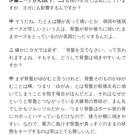
伊藤ニーナさん(以下、ニ)
普段の生活では気にしていま
すが、ヨガにも影響するんですか？
中
そうだね。たとえば腰が反って痛いとか、側屈や後屈
ポーズが苦しいという人は、骨盤が前や後ろに傾いたま
まポーズをとっているのが原因だったりするんだよ。
ニ
確かにヨガでは必ず、「骨盤を立てなさい」って言わ
れますよね。そもそも、どうして骨盤は傾きやすいんで
すか？
中
まず骨盤がゆがむと言うけれど、骨盤そのものがゆが
むことは稀。つまり「ゆがみ」とは骨盤が前後左右に傾
いてしまうことを指す場合がほんどだよ。それはなぜか
というと骨盤とつながっている大腿骨の骨頭が、まん丸
でしかもツルッツルだから。つまり骨盤はボール状の骨
にカポッとハマっているだけなので、後ろや横に傾きや
すい。なので、重力に負けず骨盤が真っすぐのままの状
態をキープするのは実はとても難しいんだ。