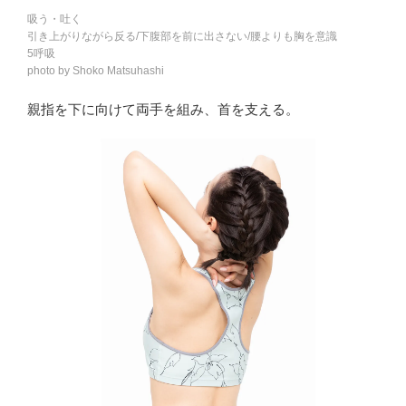
吸う・吐く
引き上がりながら反る/下腹部を前に出さない/腰よりも胸を意識
5呼吸
photo by Shoko Matsuhashi
親指を下に向けて両手を組み、首を支える。