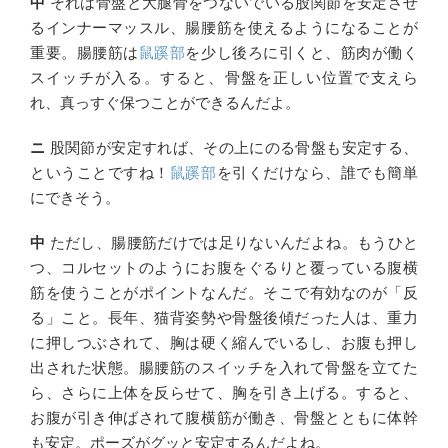
中
それは骨盤と大腿骨をつないでいる股関節を安定させ
るインナーマッスル、腸腰筋を使えるようになることが
重要。腸腰筋は
鼠蹊部
を少し後ろに引くと、筋肉が働く
スイッチが入る。すると、骨盤を正しい位置で支えら
れ、真っすぐ保つことができるんだよ。
ニ
股関節が安定すれば、その上にのる骨盤も安定する、
ということですね！
鼠蹊部
を引くだけなら、誰でも簡単
にできそう。
中
ただし、腸腰筋だけでは足りないんだよね。もうひと
つ、コルセットのようにお腹をぐるりと覆っている腹横
筋を使うことがポイントなんだ。そこで有効なのが「反
る」こと。長年、猫背姿勢や骨盤後傾だった人は、重力
に押しつぶされて、胸は硬く縮んでいるし、お腹も押し
出された状態。腸腰筋のスイッチを入れて骨盤を立てた
ら、さらに上体を反らせて、胸を引き上げる。すると、
お腹が引き伸ばされて腹横筋が働き、骨盤とともに体幹
も安定。ポーズがグッと安定するんだよね。