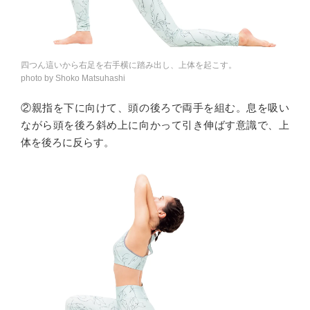
四つん這いから右足を右手横に踏み出し、上体を起こす。
photo by Shoko Matsuhashi
②親指を下に向けて、頭の後ろで両手を組む。息を吸い
ながら頭を後ろ斜め上に向かって引き伸ばす意識で、上
体を後ろに反らす。