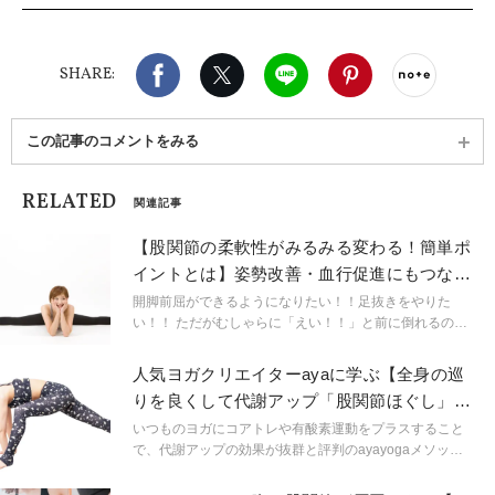
Facebook
X（旧twitter）
LINE
Pinterest
noteで
SHARE:
この記事のコメントをみる
RELATED
関連記事
【股関節の柔軟性がみるみる変わる！簡単ポ
イントとは】姿勢改善・血行促進にもつなが
る「開脚練習法」
開脚前屈ができるようになりたい！！足抜きをやりた
い！！ ただがむしゃらに「えい！！」と前に倒れるので
はなく、どこをどんな風にストレッチしていくのか理解
してから行うと効果が変わります！
人気ヨガクリエイターayaに学ぶ【全身の巡
りを良くして代謝アップ「股関節ほぐし」】
やり方
いつものヨガにコアトレや有酸素運動をプラスすること
で、代謝アップの効果が抜群と評判のayayogaメソッ
ド。提唱するヨガクリエイターのayaさんに、美ボディの
ヒントを誌上レッスンしてもらいました!