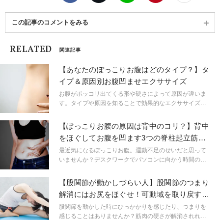
この記事のコメントをみる
RELATED
関連記事
【あなたのぽっこりお腹はどのタイプ？】タ
イプ＆原因別お腹凹ませエクササイズ
お腹がポッコリ出てくる形や硬さによって原因が違いま
す。タイプや原因を知ることで効果的なエクササイズや
生活習慣を変えてペタンコお腹を目指しましょう！
【ぽっこりお腹の原因は背中のコリ？】背中
をほぐしてお腹を凹ます3つの脊柱起立筋ス
トレッチ
最近気になるぽっこりお腹。運動不足のせいだと思って
いませんか？デスクワークでパソコンに向かう時間の長
い人は要注意！そのぽっこりお腹は、もしかしたら、ガ
チガチに硬くなった背中が原因かもしれません。今回
【股関節が動かしづらい人】股関節のつまり
は、固まった背中をほぐしておなかを凹ます！基本のヨ
解消にはお尻をほぐせ！可動域を取り戻すほ
ガポーズを元にしたストレッチの紹介です。座りっぱな
ぐしとストレッチ
しの姿勢が長い人、背中だけでなく、肩や腰の疲れが気
股関節を動かした時にひっかかりを感じたり、つまりを
になる人にもおすすめですよ！
感じることはありませんか？筋肉の硬さが解消されれば