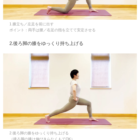
1.膝立ち／左足を前に出す
ポイント：両手は腰／右足の指を立てて安定させる
2.後ろ脚の膝をゆっくり持ち上げる
2.後ろ脚の膝をゆっくり持ち上げる
（後ろ脚の膝は伸びきらなくもてOK）