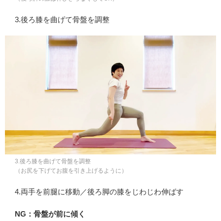
3.後ろ膝を曲げて骨盤を調整
3.後ろ膝を曲げて骨盤を調整
（お尻を下げてお腹を引き上げるように）
4.両手を前腿に移動／後ろ脚の膝をじわじわ伸ばす
NG：骨盤が前に傾く