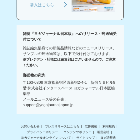
購入はこちら
雑誌『ヨガジャーナル日本版』へのリリース・郵送物受
付について
雑誌編集部宛ての新製品情報などのニュースリリース、
サンプルの郵送物等は、以下で受け付けております。
※プレジデント社様には編集部はございませんので、ご注意
ください。
郵送物の宛先
〒163-0808 東京都新宿区西新宿2-4-1 新宿ＮＳビル8
階 株式会社インタースペース ヨガジャーナル日本版編
集部
メールニュース等の宛先：
support@yogajournaljapan.jp
お問い合わせ
プレスリリースはこちら
広告掲載
利用規約
プライバシーポリシー
コンテンツポリシー
運営会社
ヨガジャーナルオンラインについて
サイトマップ
ヨガ語辞典