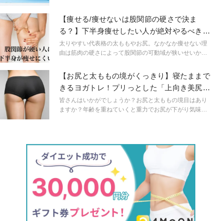
それは緩和されるかもしれません。今回は股関節のつま
りを解消するためのストレッチ方法について紹介しま
【痩せる/痩せないは股関節の硬さで決ま
す。
る？】下半身痩せしたい人が絶対やるべき
「簡単ストレッチ」
太りやすい代表格の太ももやお尻。なかなか痩せない理
由は筋肉の硬さによって股関節の可動域が狭いせいかも
しれません。股関節そのものではなく、股関節を動かす
お尻の筋肉をストレッチしてほぐしてみましょう！
【お尻と太ももの境がくっきり】寝たままで
きるヨガトレ！プリっとした「上向き美尻の
作り方」
皆さんはいかがでしょうか？お尻と太ももの境目はあり
ますか？年齢を重ねていくと重力でお尻が下がり気味に
なり、気がついたらお尻と太ももの境がなくなっている
方もいらっしゃるかもしれません。お尻と太ももの境を
くっきり！美尻を作る！寝たままできるヨガトレーニン
グをご紹介します