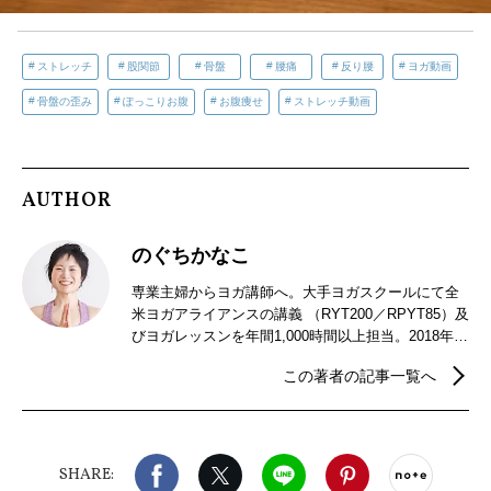
ストレッチ
股関節
骨盤
腰痛
反り腰
ヨガ動画
骨盤の歪み
ぽっこりお腹
お腹痩せ
ストレッチ動画
AUTHOR
のぐちかなこ
専業主婦からヨガ講師へ。大手ヨガスクールにて全
米ヨガアライアンスの講義 （RYT200／RPYT85）及
びヨガレッスンを年間1,000時間以上担当。2018年に
独立し〈あんどYOGA〉を立ち上げる。現在もヨガ
この著者の記事一覧へ
インストラクターの養成に携わりながら、特に産前
産後に関するヨガや新米ヨガインストラクターサポ
ートに力を注いでいる。オンライン講座も多数開催
中。プライベートでは三姉妹の母。あだ名はかーち
Facebook
X（旧twitter）
LINE
Pinterest
noteで
ゃん。
SHARE: