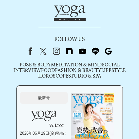
FOLLOW US
Facebook
X（旧Twitter）
instagram
note
youtube
line
Google
POSE & BODY
MEDITATION & MIND
SOCIAL
INTERVIEW
FOOD
FASHION & BEAUTY
LIFESTYLE
HOROSCOPE
STUDIO & SPA
最新号
Vol.101
2026年06月19日(金)発売！