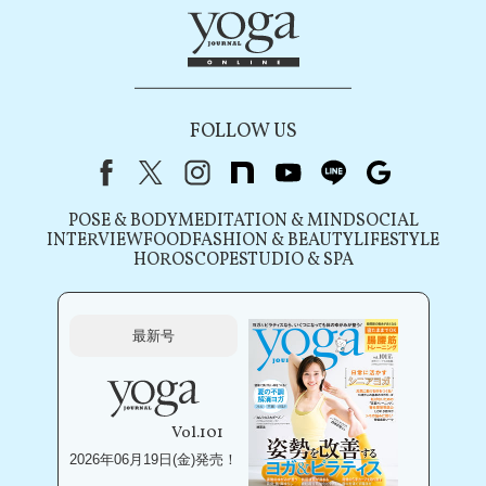
FOLLOW US
Facebook
X（旧Twitter）
instagram
note
youtube
line
Google
POSE & BODY
MEDITATION & MIND
SOCIAL
INTERVIEW
FOOD
FASHION & BEAUTY
LIFESTYLE
HOROSCOPE
STUDIO & SPA
最新号
Vol.101
2026年06月19日(金)発売！