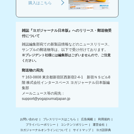
購入はこちら
雑誌『ヨガジャーナル日本版』へのリリース・郵送物受
付について
雑誌編集部宛ての新製品情報などのニュースリリース、
サンプルの郵送物等は、以下で受け付けております。
※プレジデント社様には編集部はございませんので、ご注意
ください。
郵送物の宛先
〒163-0808 東京都新宿区西新宿2-4-1 新宿ＮＳビル8
階 株式会社インタースペース ヨガジャーナル日本版編
集部
メールニュース等の宛先：
support@yogajournaljapan.jp
お問い合わせ
プレスリリースはこちら
広告掲載
利用規約
プライバシーポリシー
コンテンツポリシー
運営会社
ヨガジャーナルオンラインについて
サイトマップ
ヨガ語辞典