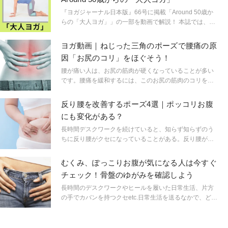
『ヨガジャーナル日本版』66号に掲載「Around 50歳か
らの「大人ヨガ」」の一部を動画で解説！ 本誌では、そ
の他アラフィフのためのポーズをたくさんご紹介してい
ます。あわせてチェックすると理解もより深まるので、
ヨガ動画｜ねじった三角のポーズで腰痛の原
ぜひ手に取って読んでみてくださいね。
因「お尻のコリ」をほぐそう！
腰が痛い人は、お尻の筋肉が硬くなっていることが多い
です。腰痛を緩和するには、このお尻の筋肉のコリをほ
ぐすことがポイント。腰やお尻の筋肉を気持ちよく伸ば
す「ねじった三角のポーズ」で、お尻の筋肉をゆるめま
反り腰を改善するポーズ4選｜ポッコリお腹
しょう。ヨガジャーナル日本版本誌でも連載を担当する
にも変化がある？
佐藤ゴウ先生ポーズ動画をチェック！
長時間デスクワークを続けていると、知らず知らずのう
ちに反り腰がクセになっていることがある。反り腰がク
セになると、お腹をつきだして歩く姿勢になり、体が重
心のバランスをとるために首や顔を前につきだすように
むくみ、ぽっこりお腹が気になる人は今すぐ
なり、結果、猫背になってしまうことも。また、腰痛の
チェック！骨盤のゆがみを確認しよう
原因にもなる。反り腰が気になる人のために、反り腰改
善におすすめのポーズを紹介する。
長時間のデスクワークやヒールを履いた日常生活、片方
の手でカバンを持つクセetc.日常生活を送るなかで、どう
しても生じてしまう骨盤のゆがみ。実際、あなたの骨盤
はどのくらいゆがんでいるのか。鏡を用意して、セルフ
チェックしてみましょう！