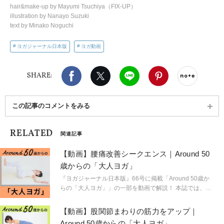
hair&make-up by Mayumi Tsuchiya（FIX-UP）
illustration by Nanayo Suzuki
text by Minako Noguchi
ヨガジャーナル日本版
ヨガ動画
Facebook
X（旧twitter）
LINE
Pinterest
noteで
SHARE:
この記事のコメントをみる
RELATED
関連記事
【動画】腰痛改善シークエンス｜Around 50
歳からの「大人ヨガ」
『ヨガジャーナル日本版』66号に掲載「Around 50歳か
らの「大人ヨガ」」の一部を動画で解説！ 本誌では、そ
の他アラフィフのためのポーズをたくさんご紹介してい
ます。あわせてチェックすると理解もより深まるので、
【動画】股関節まわりの筋力をアップ｜
ぜひ手に取って読んでみてくださいね。
Around 50歳からの「大人ヨガ」