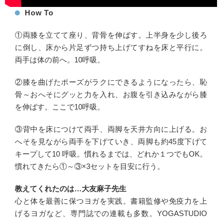
How To
①両膝を立てて座り、背骨を伸ばす。上半身を少し後ろ
に倒し、床から片足ずつ持ち上げてすねを床と平行に。
両手は体の前へ。10呼吸。
②膝を曲げたポーズがラクにできるようになったら、恥
骨～おへそにグッと力を入れ、お腹を引き込みながら膝
を伸ばす。ここで10呼吸。
③背中を床につけて両手、両脚を天井方向に上げる。お
へそを見ながら両手を下げていき、両脚も約45度下げて
キープして10 呼吸。慣れるまでは、どれか１つでもOK。
慣れてきたら①～③×3セットを目安に行う。
教えてくれたのは…大友麻子先生
心と体を最善に保つヨガを実践。書籍監修や免疫力を上
げるヨガなど、専門誌での連載も多数。YOGASTUDIO