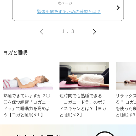
次ページ
緊張を解放するための練習とは？
1
3
/
ヨガと睡眠
熟睡できていますか？〇
短時間でも熟睡できる
リラック
〇を保つ練習「ヨガニー
「ヨガニードラ」のボデ
る？ ヨガ
ドラ」で睡眠力を高めよ
ィスキャンとは？【ヨガ
を使った
う【ヨガと睡眠 ♯１】
と睡眠 ♯２】
と睡眠 ♯