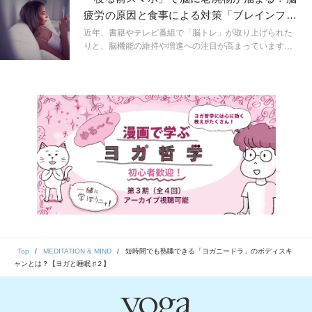
う。それはどのようなメカニズムなのか。
疲労の原因と食事による対策「ブレインフー
ド」とは
近年、書籍やテレビ番組で「脳トレ」が取り上げられた
りと、脳機能の維持や増進への注目が高まっています。
脳トレと言えば、パズルや体操などが取り上げられがち
ですが、実は食事でもケアできること、ご存知でした
か？
Top
MEDITATION & MIND
短時間でも熟睡できる「ヨガニードラ」のボディスキ
ャンとは？【ヨガと睡眠 ♯２】