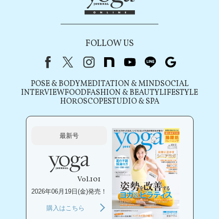
FOLLOW US
Facebook
X（旧Twitter）
instagram
note
youtube
line
Google
POSE & BODY
MEDITATION & MIND
SOCIAL
INTERVIEW
FOOD
FASHION & BEAUTY
LIFESTYLE
HOROSCOPE
STUDIO & SPA
最新号
Vol.101
2026年06月19日(金)発売！
購入はこちら