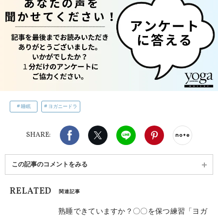
睡眠
ヨガニードラ
Facebook
X（旧twitter）
LINE
Pinterest
noteで
SHARE:
この記事のコメントをみる
RELATED
関連記事
熟睡できていますか？〇〇を保つ練習「ヨガ