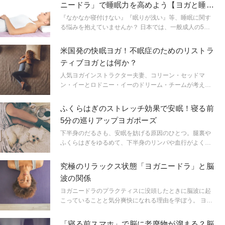
ニードラ」で睡眠力を高めよう【ヨガと睡眠
♯１】
『なかなか寝付けない』『眠りが浅い』等、睡眠に関す
る悩みを抱えていませんか？ 日本では、一般成人の5人
に1人が睡眠に関する悩みを抱えているといわれていま
す。多くの人が抱える睡眠に関する悩み。ヨガの実践
米国発の快眠ヨガ！不眠症のためのリストラ
が、その睡眠の質を上げることは広く認知されている事
ティブヨガとは何か？
実です。ここでは『眠りのヨガ』といわれるヨガニード
ラを通じて、ヨガ的観点から睡眠の質を向上させていく
人気ヨガインストラクター夫妻、コリーン・セッドマ
方法をご紹介していきます。
ン・イーとロドニー・イーのドリーム・チームが考え出
した不眠症状を和らげるメソッド「リストラティブヨ
ガ」。ボルスターやベルト、ブランケットなどのプロッ
ふくらはぎのストレッチ効果で安眠！寝る前
プス（道具）を使い、その上に横たわることで体に負荷
5分の巡りアップヨガポーズ
をかけず、リラクゼーションへと誘うリストラティブヨ
ガを中心に、瞑想、エッセンシャルオイル、レイキ（エ
下半身のだるさも、安眠を妨げる原因のひとつ。腿裏や
ネルギーバランスを整える手法）のコンビネーション
ふくらはぎをゆるめて、下半身のリンパや血行がよくな
が、不安と不眠の症状を和らげ、あなたに最高の眠りを
るポーズをご紹介。ヨガティーチャーの中村優希先生に
もたらしてくれるはずだ。
教えてもらいました。
究極のリラックス状態「ヨガニードラ」と脳
波の関係
ヨガニードラのプラクティスに没頭したときに脳波に起
こっていることと気分爽快になれる理由を学ぼう。 ヨガ
ニードラの瞑想のプラクティスを行うたびに、あなたは
意識的に睡眠状態に入ることで心の波を静めているとい
「寝る前スマホ」で脳に老廃物が溜まる？脳