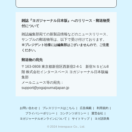
雑誌『ヨガジャーナル日本版』へのリリース・郵送物受
付について
雑誌編集部宛ての新製品情報などのニュースリリース、
サンプルの郵送物等は、以下で受け付けております。
※プレジデント社様には編集部はございませんので、ご注意
ください。
郵送物の宛先
〒163-0808 東京都新宿区西新宿2-4-1 新宿ＮＳビル8
階 株式会社インタースペース ヨガジャーナル日本版編
集部
メールニュース等の宛先：
support@yogajournaljapan.jp
お問い合わせ
プレスリリースはこちら
広告掲載
利用規約
プライバシーポリシー
コンテンツポリシー
運営会社
ヨガジャーナルオンラインについて
サイトマップ
ヨガ語辞典
© 2024 Interspace Co., Ltd.