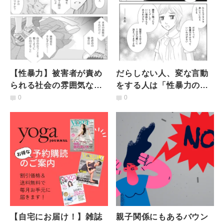
【性暴力】被害者が責め
だらしない人、変な言動
られる社会の雰囲気な
をする人は「性暴力の被
ぜ？漫画作者が取材を通
害者らしくない？」性被
0
0
して感じた性暴力問題
害者への思い込み・偏見
の“閉鎖性”
を問う
【自宅にお届け！】雑誌
親子関係にもあるバウン