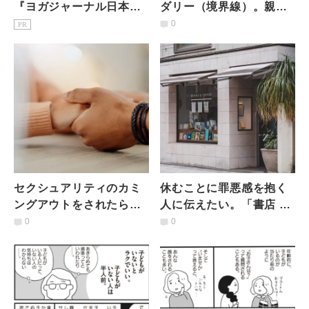
『ヨガジャーナル日本
ダリー（境界線）。親も
版』予約購読のご案内
子も「NO」を受け取る心
0
PR
の準備のために必要なこ
と
セクシュアリティのカミ
休むことに罪悪感を抱く
ングアウトをされたら？
人に伝えたい。「書店 有
ジェンダーバイアスに気
給休暇」店主が考える"書
0
0
づくために…大人も学べ
店という場所"の意義
る性教育