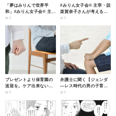
「夢はみりんで世界平
#みりん女子会® 主宰・設
和」#みりん女子会® 主宰
楽賀奈子さんが考える、
設楽賀奈子さんの考え
みりんで叶える〈ご機嫌
0
0
る、みりんで叶える女性
な毎日〉とは
の幸せ
プレゼントより保育園の
弁護士に聞く【ジェンダ
送迎を。ケア出来ない男
―レス時代の男の子育児
性の勘違い…家庭を維持
論】親が持つ「無意識の
0
0
するために必要な男らし
偏見」と、間違いを認め
さとは？
る意味