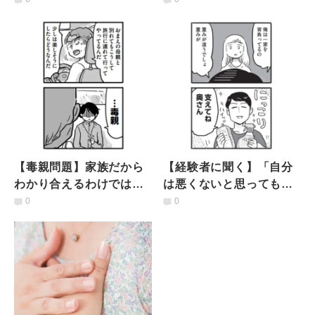
ントを弁護士に聞いた
こと【弁護士インタビュ
ー】
【毒親問題】家族だから
【経験者に聞く】「自分
わかり合えるわけではな
は悪くないと思っても幸
い…許さなくてもいい。
せになれない」モラハラ
0
0
親子関係を終了するとい
加害者が変わるために必
う考え方
要なこと