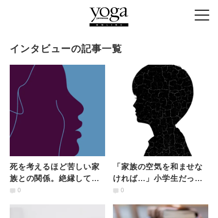
インタビューの記事一覧
死を考えるほど苦しい家
「家族の空気を和ませな
族との関係。絶縁してか
ければ…」小学生だった
ら生きづらさを解消する
ヤングケアラーの私が
0
0
まで【ヤングケアラー体
「ケア」していたもの
験談】
【経験談】