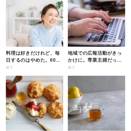
料理は好きだけれど、毎
地域での広報活動がきっ
日するのはやめた。60歳
かけに。専業主婦だった
からの「自分ファース
私が、53歳で作家デビュ
0
0
ト」の生き方で得たこと
ーするまで【体験談】