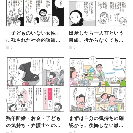
「子どものいない女性」
出産したら一人前という
に残された社会的課題と
目線。授からなくてもほ
根強い偏見。「子アリVS
しくなくても共通する
0
0
子ナシ」の対立構造に思
「子どものいない女性」
うこと
の悩み
熟年離婚・お金・子ども
まずは自分の気持ちの確
の気持ち・弁護士への相
認から。後悔しない離婚
談…離婚で気になるポイ
のために知っておきたい
0
0