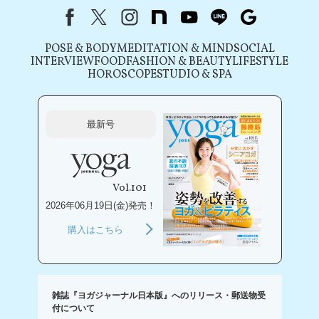
Facebook
X（旧Twitter）
instagram
note
youtube
line
Google
POSE & BODY
MEDITATION & MIND
SOCIAL
INTERVIEW
FOOD
FASHION & BEAUTY
LIFESTYLE
HOROSCOPE
STUDIO & SPA
最新号
Vol.101
2026年06月19日(金)発売！
購入はこちら
雑誌『ヨガジャーナル日本版』へのリリース・郵送物受
付について