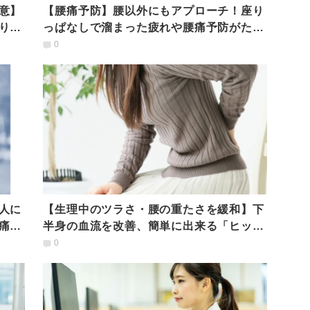
意】
【腰痛予防】腰以外にもアプローチ！座り
り戻
っぱなしで溜まった疲れや腰痛予防がたっ
た1分前屈アレンジ
0
人に
【生理中のツラさ・腰の重たさを緩和】下
痛解
半身の血流を改善、簡単に出来る「ヒップ
サークル」
0