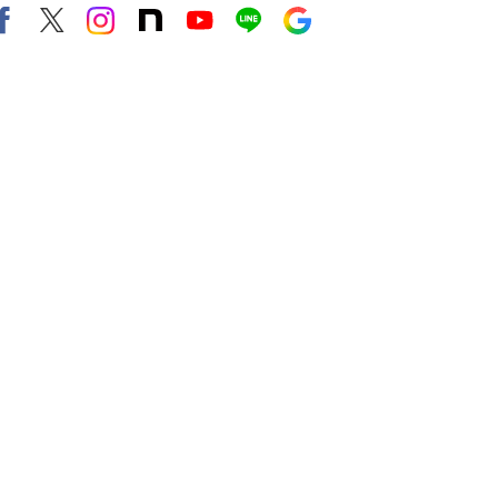
Facebook
X（旧twitter）
instagram
note
Youtube
line
Google