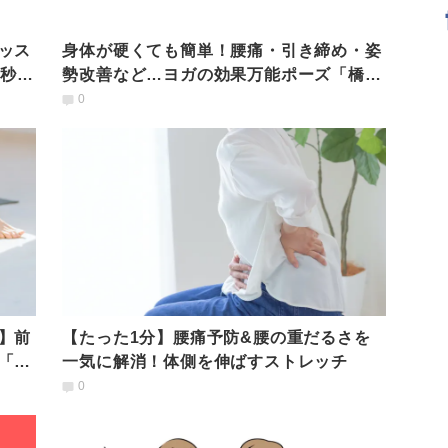
ッス
身体が硬くても簡単！腰痛・引き締め・姿
0秒ト
勢改善など…ヨガの効果万能ポーズ「橋の
ポーズ」正しいやり方
0
】前
【たった1分】腰痛予防&腰の重だるさを
「も
一気に解消！体側を伸ばすストレッチ
0