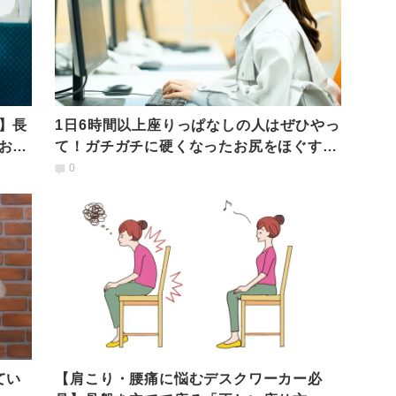
】長
1日6時間以上座りっぱなしの人はぜひやっ
お尻
て！ガチガチに硬くなったお尻をほぐす癒
しのポーズ
0
てい
【肩こり・腰痛に悩むデスクワーカー必