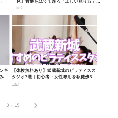
」
見】骨盤を立てて座る「正しい座り方」や
り方とチェアヨガ3選
0
ンキ
【体験無料あり】武蔵新城のピラティスス
み
タジオ7選｜初心者・女性専用を駅徒歩3分
で比較
PR
8
15
/