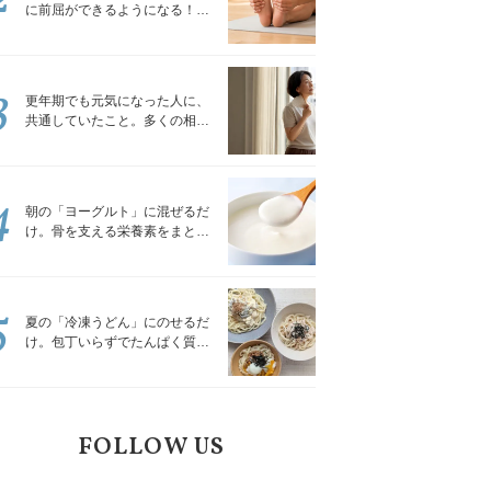
に前屈ができるようになる！腿
裏を少しずつゆるめる「前屈ス
トレッチ」
3
更年期でも元気になった人に、
共通していたこと。多くの相談
を受けてきた私が言える、たっ
たひとつのこと
4
朝の「ヨーグルト」に混ぜるだ
け。骨を支える栄養素をまとめ
て補える食材3選｜管理栄養士が
解説
5
夏の「冷凍うどん」にのせるだ
け。包丁いらずでたんぱく質を
補える組み合わせ3選｜管理栄養
士が解説
FOLLOW US