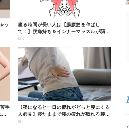
ゃう
座る時間が長い人は【腸腰筋を伸ばし
て！】腰痛持ち＆インナーマッスルが弱い
人におすすめのポーズ
0
動苦手
【夜になると一日の疲れがどっと腰にくる
エク
人必見】寝たままで腰の疲れが取れる腰し
ぼりストレッチ
0