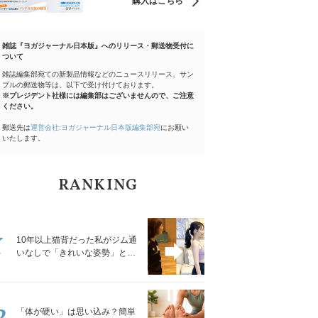
購入はこちら
雑誌『ヨガジャーナル日本版』へのリリース・郵送物受付に
ついて
雑誌編集部宛ての新製品情報などのニュースリリース、サン
プルの郵送物等は、以下で受け付けております。
※プレジデント社様には編集部はございませんので、ご注意
ください。
郵送先は
運営会社:ヨガジャーナル日本版編集部宛
にお願い
いたします。
RANKING
1
10年以上猫背だった私がジム通
いなしで「きれいな姿勢」と褒
められるようになった秘密の習
慣
2
「体が硬い」は思い込み？簡単