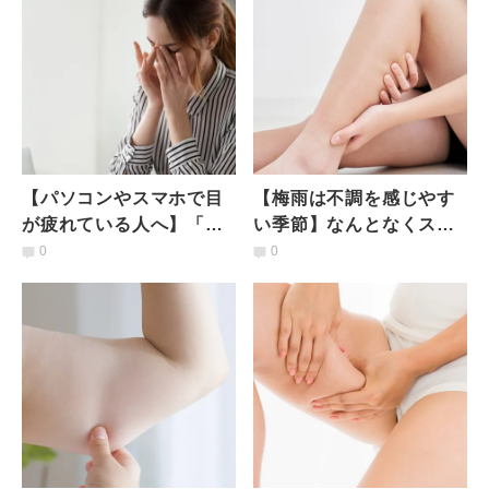
【パソコンやスマホで目
【梅雨は不調を感じやす
が疲れている人へ】「眼
い季節】なんとなくスッ
精疲労」「頭痛」「首凝
キリしない体と心に効く
0
0
り」に効く！疲れ目解消
｜座ってできる体側スト
ヨガ
レッチ