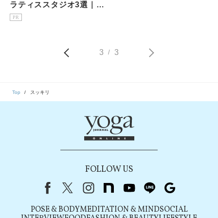
ラティススタジオ3選｜1
回1,650円〜マシン・安さ
PR
比較
3
3
/
Top
スッキリ
FOLLOW US
Facebook
X（旧Twitter）
instagram
note
youtube
line
Google
POSE & BODY
MEDITATION & MIND
SOCIAL