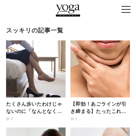
スッキリの記事一覧
たくさん歩いたわけじゃ
【即効！あごラインが引
ないのに「なんとなく足
き締まる】たったこれだ
が重い…」だるい下半身
け？ 伸ばす動きで二重あ
0
0
をシャキッとさせる3つの
ご解消「オトガイ筋ほぐ
ポーズ
し」