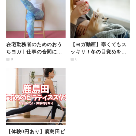
在宅勤務者のためのおう
【ヨガ動画】寒くてもス
ちヨガ｜仕事の合間に椅
ッキリ！冬の目覚めを快
子でできる下半身ストレ
適にする３つの方法
0
0
ッチ
【体験0円あり】鹿島田ピ