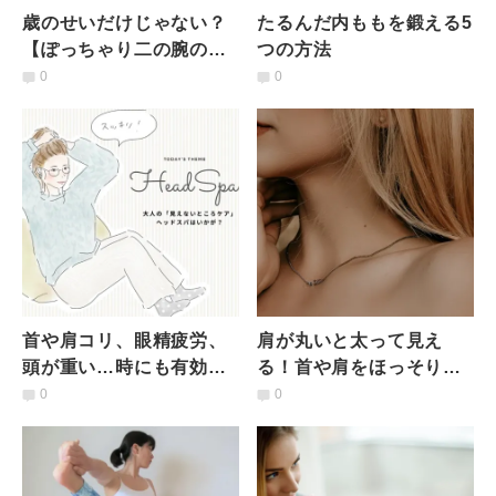
歳のせいだけじゃない？
たるんだ内ももを鍛える5
【ぽっちゃり二の腕の理
つの方法
由】気になる二の腕をほ
0
0
っそりさせる3つの方法
首や肩コリ、眼精疲労、
肩が丸いと太って見え
頭が重い…時にも有効？
る！首や肩をほっそり華
月１通ってわかった「ヘ
奢にする肩甲骨の簡単エ
0
0
ッドスパ」の効果
クサ