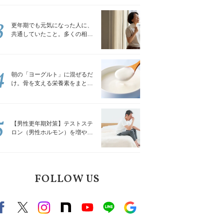
トレッチ」
3
更年期でも元気になった人に、
共通していたこと。多くの相談
を受けてきた私が言える、たっ
たひとつのこと
4
朝の「ヨーグルト」に混ぜるだ
け。骨を支える栄養素をまとめ
て補える食材3選｜管理栄養士が
解説
5
【男性更年期対策】テストステ
ロン（男性ホルモン）を増やす
「５つの食品」
FOLLOW US
Facebook
X（旧twitter）
instagram
note
Youtube
line
Google