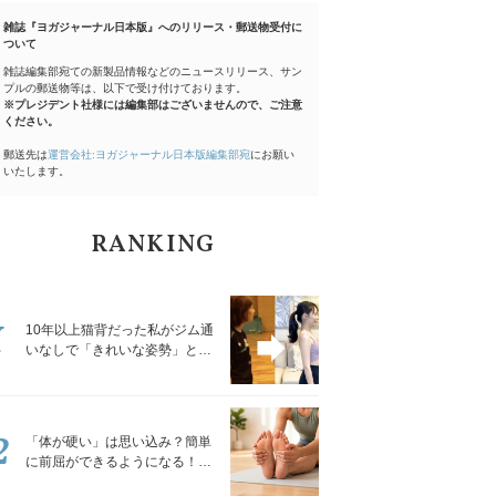
雑誌『ヨガジャーナル日本版』へのリリース・郵送物受付に
ついて
雑誌編集部宛ての新製品情報などのニュースリリース、サン
プルの郵送物等は、以下で受け付けております。
※プレジデント社様には編集部はございませんので、ご注意
ください。
郵送先は
運営会社:ヨガジャーナル日本版編集部宛
にお願い
いたします。
RANKING
1
10年以上猫背だった私がジム通
いなしで「きれいな姿勢」と褒
められるようになった秘密の習
慣
2
「体が硬い」は思い込み？簡単
に前屈ができるようになる！腿
裏を少しずつゆるめる「前屈ス